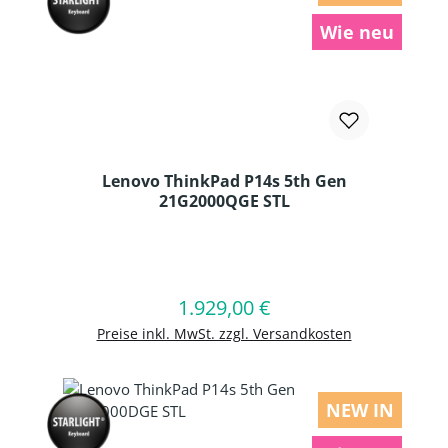
Wie neu
Lenovo ThinkPad P14s 5th Gen
21G2000QGE STL
Produkt Anzahl: Gib den gewünschten
1.929,00 €
Regulärer Preis:
In den Warenkorb
Preise inkl. MwSt. zzgl. Versandkosten
NEW IN