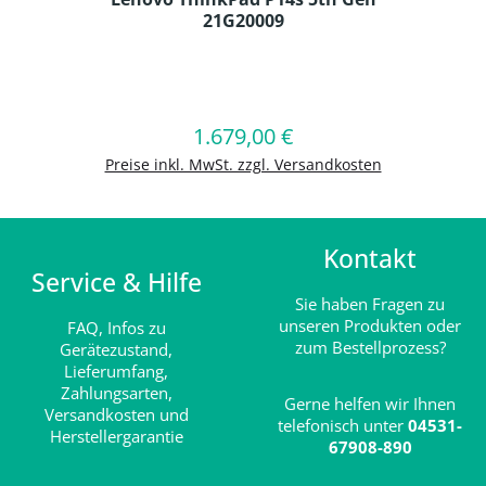
21G20009
Produkt Anzahl: Gib den gewünschten
1.679,00 €
Regulärer Preis:
In den Warenkorb
Preise inkl. MwSt. zzgl. Versandkosten
Kontakt
Service & Hilfe
Sie haben Fragen zu
unseren Produkten oder
FAQ,
Infos zu
zum Bestellprozess?
Gerätezustand,
Lieferumfang,
Zahlungsarten,
Gerne helfen wir Ihnen
Versandkosten und
telefonisch unter
04531-
Herstellergarantie
67908-890