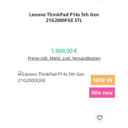
Lenovo ThinkPad P14s 5th Gen
21G2000FGE STL
Produkt Anzahl: Gib den gewünschten
1.969,00 €
Regulärer Preis:
In den Warenkorb
Preise inkl. MwSt. zzgl. Versandkosten
NEW IN
Wie neu