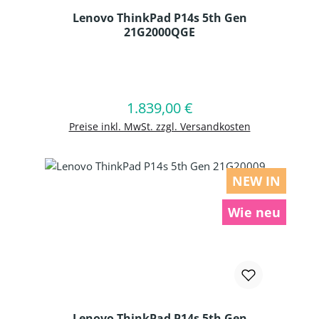
Lenovo ThinkPad P14s 5th Gen
21G2000QGE
Produkt Anzahl: Gib den gewünschten
1.839,00 €
Regulärer Preis:
In den Warenkorb
Preise inkl. MwSt. zzgl. Versandkosten
NEW IN
Wie neu
Lenovo ThinkPad P14s 5th Gen