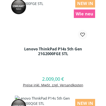
NEW IN
Wie neu
Lenovo ThinkPad P14s 5th Gen
21G2000FGE STL
Produkt Anzahl: Gib den gewünschten
2.009,00 €
Regulärer Preis:
In den Warenkorb
Preise inkl. MwSt. zzgl. Versandkosten
NEW IN