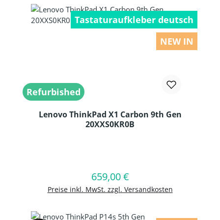
Tastaturaufkleber deutsch
NEW IN
Refurbished
Lenovo ThinkPad X1 Carbon 9th Gen
20XXS0KR0B
Produkt Anzahl: Gib den gewünschten
659,00 €
Regulärer Preis:
In den Warenkorb
Preise inkl. MwSt. zzgl. Versandkosten