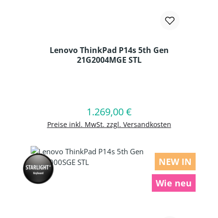
Lenovo ThinkPad P14s 5th Gen
21G2004MGE STL
Produkt Anzahl: Gib den gewünschten
1.269,00 €
Regulärer Preis:
In den Warenkorb
Preise inkl. MwSt. zzgl. Versandkosten
NEW IN
Wie neu