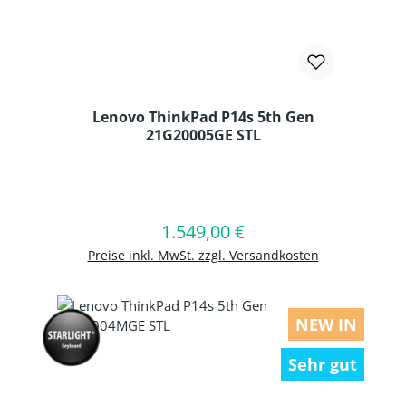
Lenovo ThinkPad P14s 5th Gen
21G20005GE STL
Produkt Anzahl: Gib den gewünschten
1.549,00 €
Regulärer Preis:
In den Warenkorb
Preise inkl. MwSt. zzgl. Versandkosten
NEW IN
Sehr gut