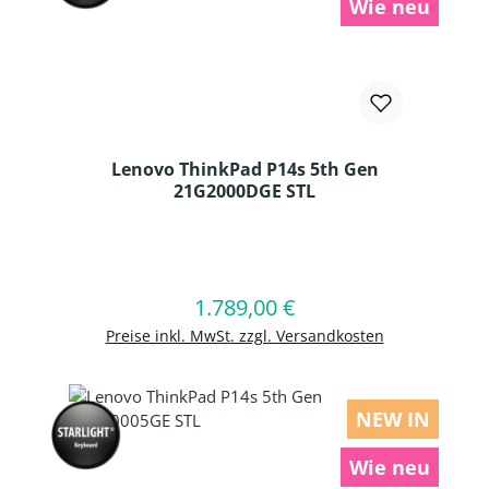
Wie neu
Lenovo ThinkPad P14s 5th Gen
21G2000DGE STL
Produkt Anzahl: Gib den gewünschten
1.789,00 €
Regulärer Preis:
In den Warenkorb
Preise inkl. MwSt. zzgl. Versandkosten
NEW IN
Wie neu