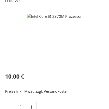
LENOVO
Bildergalerie überspringen
Regulärer Preis:
10,00 €
Preise inkl. MwSt. zzgl. Versandkosten
Produkt Anzahl: Gib den gewünschten Wer