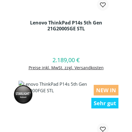
Lenovo ThinkPad P14s 5th Gen
21G2000SGE STL
Produkt Anzahl: Gib den gewünschten
2.189,00 €
Regulärer Preis:
In den Warenkorb
Preise inkl. MwSt. zzgl. Versandkosten
NEW IN
Sehr gut