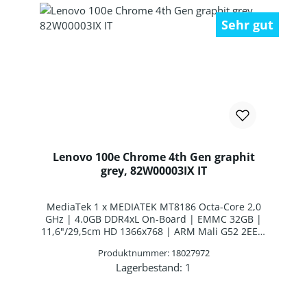
Sehr gut
Lenovo 100e Chrome 4th Gen graphit
grey, 82W00003IX IT
MediaTek 1 x MEDIATEK MT8186 Octa-Core 2,0
GHz | 4.0GB DDR4xL On-Board | EMMC 32GB |
11,6"/29,5cm HD 1366x768 | ARM Mali G52 2EE |
Webcam | WLAN: MediaTek MT7921
Produktnummer: 18027972
WLAN/Bluetooth Combo Chip | Bluetooth 5.1 |
Lagerbestand:
1
Italienisches Layout | 3 Zellen Interne Batterie |
Produkt Anzahl: Gib den gewünschten 
GoogleChrome OS™