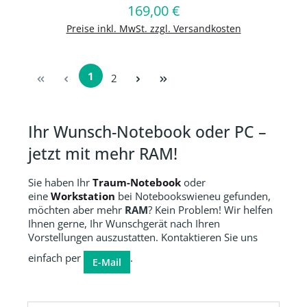
169,00 €
Regulärer Preis:
In den Warenkorb
Preise inkl. MwSt. zzgl. Versandkosten
1
Seite
2
Seite
Ihr Wunsch-Notebook oder PC –
jetzt mit mehr RAM!
Sie haben Ihr
Traum-Notebook
oder
eine
Workstation
bei Notebookswieneu gefunden,
möchten aber mehr
RAM
? Kein Problem! Wir helfen
Ihnen gerne, Ihr Wunschgerät nach Ihren
Vorstellungen auszustatten. Kontaktieren Sie uns
einfach per
.
E-Mail