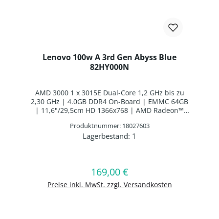
Lenovo 100w A 3rd Gen Abyss Blue
82HY000N
AMD 3000 1 x 3015E Dual-Core 1,2 GHz bis zu
2,30 GHz | 4.0GB DDR4 On-Board | EMMC 64GB
| 11,6"/29,5cm HD 1366x768 | AMD Radeon™
Graphics | Webcam | WLAN: Realtek RTL 8822CE
Produktnummer: 18027603
WLAN/Bluetooth Combo Chip | Bluetooth 5.0 |
Lagerbestand:
1
Nordisches Layout | 3 Zellen Interne Batterie |
Produkt Anzahl: Gib den gewünschten 
Windows 11 SE Education 64-BIT
169,00 €
Regulärer Preis:
In den Warenkorb
Preise inkl. MwSt. zzgl. Versandkosten