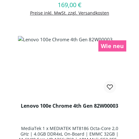
169,00 €
Regulärer Preis:
In den Warenkorb
Preise inkl. MwSt. zzgl. Versandkosten
Wie neu
Lenovo 100e Chrome 4th Gen 82W00003
MediaTek 1 x MEDIATEK MT8186 Octa-Core 2,0
GHz | 4.0GB DDR4xL On-Board | EMMC 32GB |