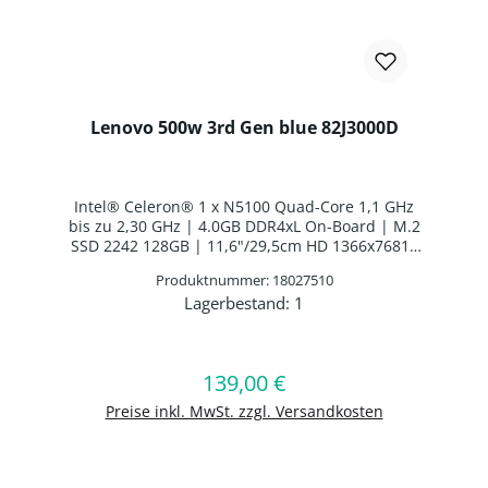
Lenovo 500w 3rd Gen blue 82J3000D
Intel® Celeron® 1 x N5100 Quad-Core 1,1 GHz
bis zu 2,30 GHz | 4.0GB DDR4xL On-Board | M.2
SSD 2242 128GB | 11,6"/29,5cm HD 1366x76810
Finger Multi-Touch | Lenovo Digital Pen AES |
Produktnummer: 18027510
Intel® UHD Graphics | Webcam | WLAN: Intel
Lagerbestand:
1
Wi-Fi AX201 WLAN/Bluetooth Combo Chip
Produkt Anzahl: Gib den gewünschten 
|Bluetooth 5.2 | Bulgarisches Layout | 3 Zellen
Interne Batterie | Windows 11 Professional
Education 64-BIT
139,00 €
Regulärer Preis:
In den Warenkorb
Preise inkl. MwSt. zzgl. Versandkosten