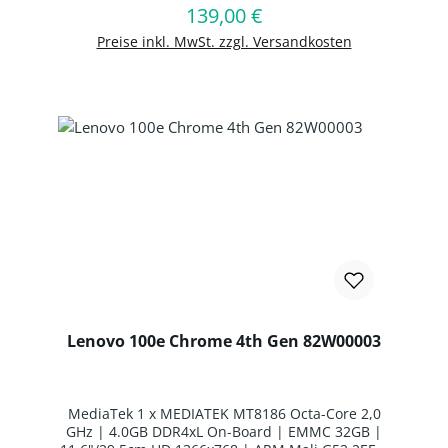
139,00 €
Regulärer Preis:
In den Warenkorb
Preise inkl. MwSt. zzgl. Versandkosten
Lenovo 100e Chrome 4th Gen 82W00003
MediaTek 1 x MEDIATEK MT8186 Octa-Core 2,0
GHz | 4.0GB DDR4xL On-Board | EMMC 32GB |