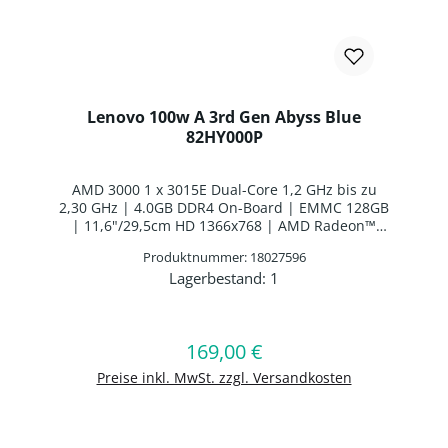
Lenovo 100w A 3rd Gen Abyss Blue
82HY000P
AMD 3000 1 x 3015E Dual-Core 1,2 GHz bis zu
2,30 GHz | 4.0GB DDR4 On-Board | EMMC 128GB
| 11,6"/29,5cm HD 1366x768 | AMD Radeon™
Graphics | Webcam | WLAN: Realtek RTL 8822CE
Produktnummer: 18027596
WLAN/Bluetooth Combo Chip | Bluetooth 5.0 |
Lagerbestand:
1
Spanisches Layout | 3 Zellen Interne Batterie|
Produkt Anzahl: Gib den gewünschten 
Windows 11 SE Education 64-BIT
169,00 €
Regulärer Preis:
In den Warenkorb
Preise inkl. MwSt. zzgl. Versandkosten