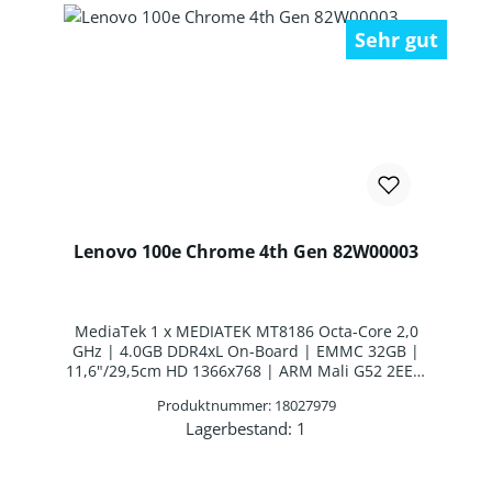
Sehr gut
Lenovo 100e Chrome 4th Gen 82W00003
MediaTek 1 x MEDIATEK MT8186 Octa-Core 2,0
GHz | 4.0GB DDR4xL On-Board | EMMC 32GB |
11,6"/29,5cm HD 1366x768 | ARM Mali G52 2EE |
Webcam | WLAN: MediaTek MT7921
Produktnummer: 18027979
WLAN/Bluetooth Combo Chip | Bluetooth 5.1 |
Lagerbestand:
1
Nordisches Layout | 3 Zellen Interne Batterie |
Produkt Anzahl: Gib den gewünschten 
Google Chrome OS™