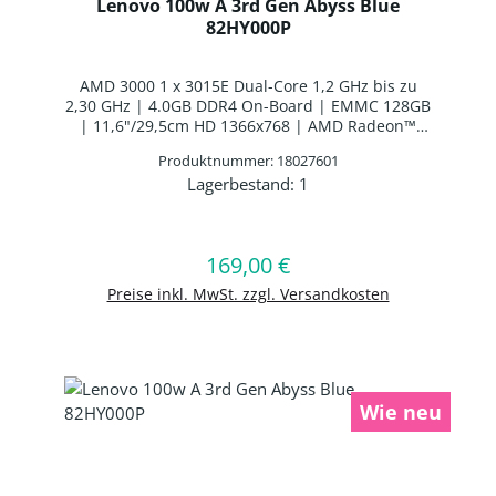
Lenovo 100w A 3rd Gen Abyss Blue
82HY000P
AMD 3000 1 x 3015E Dual-Core 1,2 GHz bis zu
2,30 GHz | 4.0GB DDR4 On-Board | EMMC 128GB
| 11,6"/29,5cm HD 1366x768 | AMD Radeon™
Graphics | Webcam | WLAN: Realtek RTL 8822CE
Produktnummer: 18027601
WLAN/Bluetooth Combo Chip | Bluetooth 5.0 |
Lagerbestand:
1
Spanisches Layout | 3 Zellen Interne Batterie|
Produkt Anzahl: Gib den gewünschten 
Windows 11 SE Education 64-BIT
169,00 €
Regulärer Preis:
In den Warenkorb
Preise inkl. MwSt. zzgl. Versandkosten
Wie neu