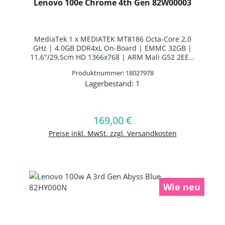
Lenovo 100e Chrome 4th Gen 82W00003
MediaTek 1 x MEDIATEK MT8186 Octa-Core 2,0
GHz | 4.0GB DDR4xL On-Board | EMMC 32GB |
11,6"/29,5cm HD 1366x768 | ARM Mali G52 2EE |
Webcam | WLAN: MediaTek MT7921
Produktnummer: 18027978
WLAN/Bluetooth Combo Chip | Bluetooth 5.1 |
Lagerbestand:
1
UK Layout | 3 Zellen Interne Batterie | Google
Produkt Anzahl: Gib den gewünschten 
Chrome OS™
169,00 €
Regulärer Preis:
In den Warenkorb
Preise inkl. MwSt. zzgl. Versandkosten
Wie neu