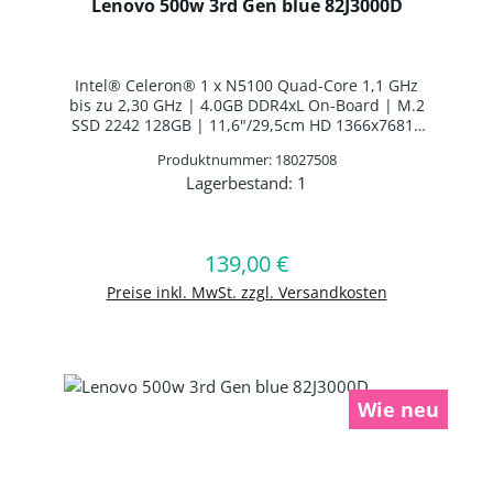
Lenovo 500w 3rd Gen blue 82J3000D
Intel® Celeron® 1 x N5100 Quad-Core 1,1 GHz
bis zu 2,30 GHz | 4.0GB DDR4xL On-Board | M.2
SSD 2242 128GB | 11,6"/29,5cm HD 1366x76810
Finger Multi-Touch | Lenovo Digital Pen AES |
Produktnummer: 18027508
Intel® UHD Graphics | Webcam | WLAN: Intel
Lagerbestand:
1
Wi-Fi AX201 WLAN/Bluetooth Combo Chip
Produkt Anzahl: Gib den gewünschten 
|Bluetooth 5.2 | Spanisches Layout | 3 Zellen
Interne Batterie | Windows 11 Professional
Education 64-BIT
139,00 €
Regulärer Preis:
In den Warenkorb
Preise inkl. MwSt. zzgl. Versandkosten
Wie neu