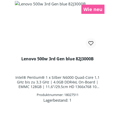
Wie neu
Lenovo 500w 3rd Gen blue 82J3000B
Intel® Pentium® 1 x Silber N6000 Quad-Core 1,1
GHz bis zu 3,3 GHz | 4.0GB DDR4xL On-Board |
EMMC 128GB | 11,6"/29,5cm HD 1366x768 10
Finger Multi-Touch | Lenovo Digital Pen AES |
Produktnummer: 18027511
Intel® UHD Graphics | Webcam | WLAN: Intel
Lagerbestand:
1
Wi-Fi AX201 WLAN/Bluetooth Combo Chip |
Produkt Anzahl: Gib den gewünschten 
Bluetooth 5.2 | Bulgarisches Layout | 3 Zellen
Interne Batterie | Windows 11 Professional
Education 64-BIT