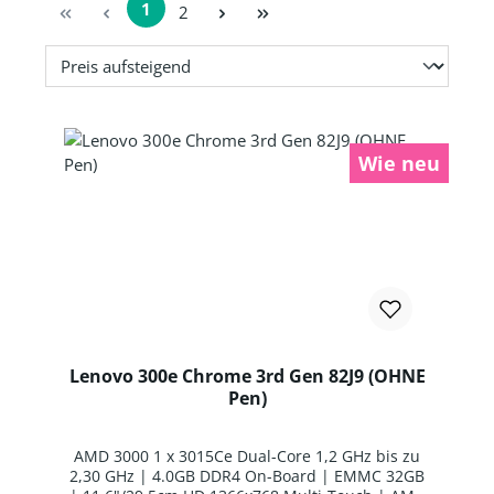
1
Seite
2
Seite
Wie neu
Lenovo 300e Chrome 3rd Gen 82J9 (OHNE
Pen)
AMD 3000 1 x 3015Ce Dual-Core 1,2 GHz bis zu
2,30 GHz | 4.0GB DDR4 On-Board | EMMC 32GB