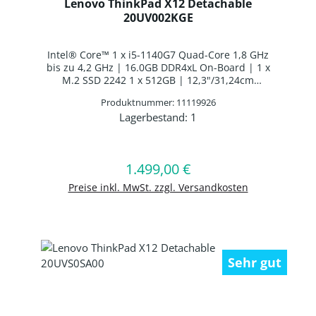
Lenovo ThinkPad X12 Detachable
20UV002KGE
Intel® Core™ 1 x i5-1140G7 Quad-Core 1,8 GHz
bis zu 4,2 GHz | 16.0GB DDR4xL On-Board | 1 x
M.2 SSD 2242 1 x 512GB | 12,3"/31,24cm
1920x1280 | Lenovo Digital Pen 2
Produktnummer: 11119926
Batteriebetrieben | Intel® Iris® Xe Graphics |
Lagerbestand:
1
Webcam | WLAN: Intel Wi-Fi AX201
Produkt Anzahl: Gib den gewünschten 
WLAN/Bluetooth ComboChip |
Fingerabdruckscanner | NFC | ThinkPad Tablet
Folio Tastatur Deutsches Layout
1.499,00 €
Regulärer Preis:
In den Warenkorb
Hintergrundbeleuchtung | 1 x Li-Ion Batterie 4
Zellen Li-Ion Batterie | Windows 10 Professional
Preise inkl. MwSt. zzgl. Versandkosten
64-BIT
Sehr gut