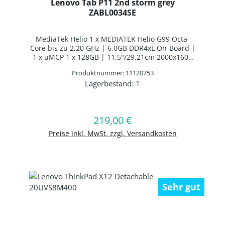
Lenovo Tab P11 2nd storm grey
ZABL0034SE
MediaTek Helio 1 x MEDIATEK Helio G99 Octa-
Core bis zu 2,20 GHz | 6.0GB DDR4xL On-Board |
1 x uMCP 1 x 128GB | 11,5"/29,21cm 2000x1600
(14"), 2000x2350 (16.7") 10 Finger Multi-Touch |
Produktnummer: 11120753
ARM Mali G57 MC2 | Webcam | WLAN: |
Lagerbestand:
1
Bluetooth 5.2 | Interne Batterie | Android
Produkt Anzahl: Gib den gewünschten 
219,00 €
Regulärer Preis:
In den Warenkorb
Preise inkl. MwSt. zzgl. Versandkosten
Sehr gut