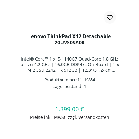
Lenovo ThinkPad X12 Detachable
20UVS0SA00
Intel® Core™ 1 x i5-1140G7 Quad-Core 1,8 GHz
bis zu 4,2 GHz | 16.0GB DDR4xL On-Board | 1 x
M.2 SSD 2242 1 x 512GB | 12,3"/31,24cm
1920x1280 | Lenovo Digital Pen 2
Produktnummer: 11119854
Batteriebetrieben | Intel® Iris® Xe Graphics |
Lagerbestand:
1
Webcam | WLAN: Intel Wi-Fi AX201
Produkt Anzahl: Gib den gewünschten 
WLAN/Bluetooth ComboChip | WWAN: Fibocom
L850-GL | Fingerabdruckscanner | ThinkPad
Tablet Folio Tastatur Deutsches Layout
1.399,00 €
Regulärer Preis:
In den Warenkorb
Hintergrundbeleuchtung | 1 x Li-Ion Batterie 4
Zellen Li-Ion Batterie
Preise inkl. MwSt. zzgl. Versandkosten