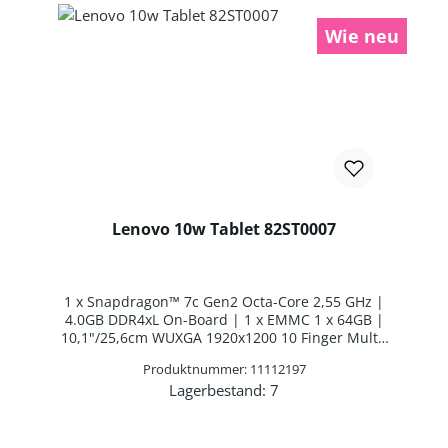
Wie neu
Lenovo 10w Tablet 82ST0007
1 x Snapdragon™ 7c Gen2 Octa-Core 2,55 GHz |
4.0GB DDR4xL On-Board | 1 x EMMC 1 x 64GB |
10,1"/25,6cm WUXGA 1920x1200 10 Finger Multi-
Touch | Lenovo Digital Pen AES | Qualcomm
Produktnummer: 11112197
Adreno 618 | Webcam | WLAN: WLAN/Bluetooth
Lagerbestand:
7
Combo Chip | Bluetooth 5.1 | Dock-Tastatur
Produkt Anzahl: Gib den gewünschten 
Nicht deutsches Layout | 1 x Li-Polymer Batterie
2 Zellen Li-Polymer Batterie | Windows 11
Professional Education 64-BIT