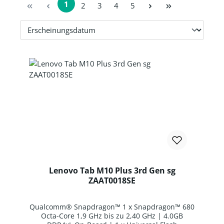
1
Seite
Seite
Seite
Seite
2
3
4
5
Seite
Lenovo Tab M10 Plus 3rd Gen sg
ZAAT0018SE
Qualcomm® Snapdragon™ 1 x Snapdragon™ 680
Octa-Core 1,9 GHz bis zu 2,40 GHz | 4.0GB