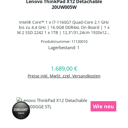
Lenovo ThinkPad X12 Detachable
20UW005W
Intel® Core™ 1 x i7-1160G7 Quad-Core 2,1 GHz
bis zu 4,4 GHz | 16.0GB DDR4xL On-Board | 1 x
M.2 SSD 2242 1 x 1TB | 12,3"/31,24cm 1920x1280
| Lenovo Digital Pen 2 Batteriebetrieben | Intel®
Produktnummer: 11120010
Iris® Xe Graphics | Webcam | WLAN: Intel Wi-Fi
Lagerbestand:
1
AX201 WLAN/Bluetooth Combo Chip | WWAN:
Produkt Anzahl: Gib den gewünschten 
Fibocom L850-GL | Fingerabdruckscanner |
ThinkPad Tablet Folio Tastatur US-I Layout
Hintergrundbeleuchtung | 1 x Li-Ion Batterie 4
1.689,00 €
Regulärer Preis:
In den Warenkorb
Zellen Li-Ion Batterie | Windows 10 Professional
64-BIT
Preise inkl. MwSt. zzgl. Versandkosten
Wie neu