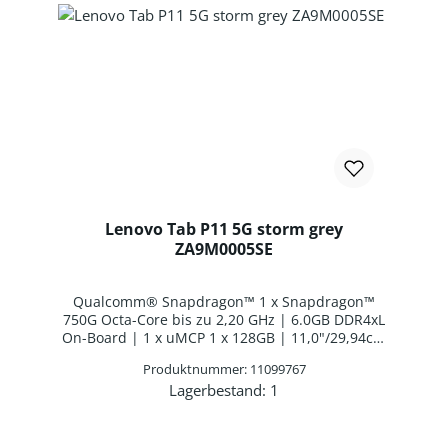
Lenovo Tab P11 5G storm grey
ZA9M0005SE
Qualcomm® Snapdragon™ 1 x Snapdragon™
750G Octa-Core bis zu 2,20 GHz | 6.0GB DDR4xL
On-Board | 1 x uMCP 1 x 128GB | 11,0"/29,94cm
2000x1600 (14"), 2000x2350 (16.7") 10 Finger
Produktnummer: 11099767
Multi-Touch | Qualcomm Adreno™ 619 |
Lagerbestand:
1
Webcam | WLAN: WLAN/Bluetooth Combo Chip |
Produkt Anzahl: Gib den gewünschten 
WWAN: |Bluetooth 5.1 | Interne Batterie |
Android