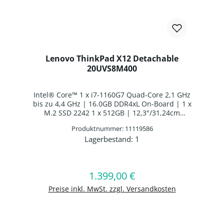
Lenovo ThinkPad X12 Detachable
20UVS8M400
Intel® Core™ 1 x i7-1160G7 Quad-Core 2,1 GHz
bis zu 4,4 GHz | 16.0GB DDR4xL On-Board | 1 x
M.2 SSD 2242 1 x 512GB | 12,3"/31,24cm
1920x1280 | Intel® Iris® Xe Graphics | Webcam
Produktnummer: 11119586
| WLAN: Intel Wi-Fi AX201 WLAN/Bluetooth
Lagerbestand:
1
Combo Chip | WWAN: Fibocom L850-GL | 1 x Li-
Produkt Anzahl: Gib den gewünschten 
Ion Batterie 4 Zellen Li-Ion Batterie | Windows 11
Professional 64-BIT
1.399,00 €
Regulärer Preis:
In den Warenkorb
Preise inkl. MwSt. zzgl. Versandkosten