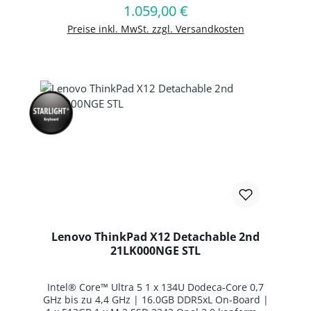
1.059,00 €
Regulärer Preis:
In den Warenkorb
Hintergrundbeleuchtung | 1 x Li-Ion Batterie 4
Zellen Li-Ion Batterie | Windows 11 Professional
Preise inkl. MwSt. zzgl. Versandkosten
64-BIT
Lenovo ThinkPad X12 Detachable 2nd
21LK000NGE STL
Intel® Core™ Ultra 5 1 x 134U Dodeca-Core 0,7
GHz bis zu 4,4 GHz | 16.0GB DDR5xL On-Board |