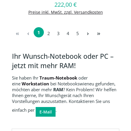
222,00 €
Regulärer Preis:
In den Warenkorb
Preise inkl. MwSt. zzgl. Versandkosten
1
Seite
Seite
Seite
Seite
2
3
4
5
Seite
Ihr Wunsch-Notebook oder PC –
jetzt mit mehr RAM!
Sie haben Ihr
Traum-Notebook
oder
eine
Workstation
bei Notebookswieneu gefunden,
möchten aber mehr
RAM
? Kein Problem! Wir helfen
Ihnen gerne, Ihr Wunschgerät nach Ihren
Vorstellungen auszustatten. Kontaktieren Sie uns
einfach per
.
E-Mail