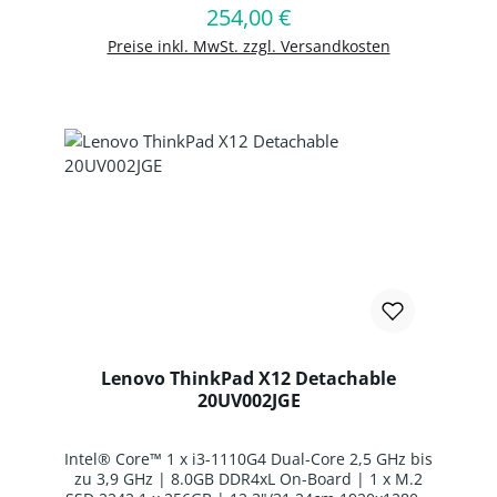
254,00 €
Regulärer Preis:
In den Warenkorb
Preise inkl. MwSt. zzgl. Versandkosten
Lenovo ThinkPad X12 Detachable
20UV002JGE
Intel® Core™ 1 x i3-1110G4 Dual-Core 2,5 GHz bis
zu 3,9 GHz | 8.0GB DDR4xL On-Board | 1 x M.2