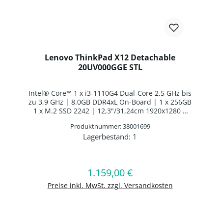
Lenovo ThinkPad X12 Detachable
20UV000GGE STL
Intel® Core™ 1 x i3-1110G4 Dual-Core 2,5 GHz bis
zu 3,9 GHz | 8.0GB DDR4xL On-Board | 1 x 256GB
1 x M.2 SSD 2242 | 12,3"/31,24cm 1920x1280 |
Lenovo Digital Pen 2 Batteriebetrieben | Intel®
Produktnummer: 38001699
UHD Graphics | Webcam | WLAN: Intel Wi-Fi
Lagerbestand:
1
AX201 WLAN/Bluetooth Combo Chip | WWAN:
Produkt Anzahl: Gib den gewünschten 
Fibocom L850-GL | Fingerabdruckscanner |
ThinkPad Tablet Folio Tastatur Deutsches Layout
Hintergrundbeleuchtung | 1 x Li-IonBatterie 4
1.159,00 €
Regulärer Preis:
In den Warenkorb
Zellen Li-Ion Batterie | Windows 10 Professional
64-BIT
Preise inkl. MwSt. zzgl. Versandkosten