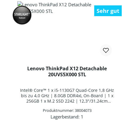
Sehr gut
Lenovo ThinkPad X12 Detachable
20UVS5X000 STL
Intel® Core™ 1 x i5-1130G7 Quad-Core 1,8 GHz
bis zu 4,0 GHz | 8.0GB DDR4xL On-Board | 1 x
256GB 1 x M.2 SSD 2242 | 12,3"/31,24cm
1920x1280 | Lenovo Digital Pen 2
Produktnummer: 38004073
Batteriebetrieben | Intel® Iris® Xe Graphics |
Lagerbestand:
1
Webcam | WLAN: Intel Wi-Fi AX201
Produkt Anzahl: Gib den gewünschten 
WLAN/Bluetooth Combo Chip |
Fingerabdruckscanner | ThinkPad Tablet Folio
Tastatur Deutsches Layout