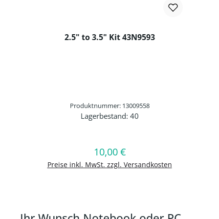
2.5" to 3.5" Kit 43N9593
Produktnummer: 13009558
Lagerbestand:
40
Produkt Anzahl: Gib den gewünschten 
10,00 €
Regulärer Preis:
In den Warenkorb
Preise inkl. MwSt. zzgl. Versandkosten
Ihr Wunsch-Notebook oder PC –