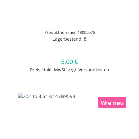
Produktnummer: 13005976
Lagerbestand:
8
Produkt Anzahl: Gib den gewünschten 
5,00 €
Regulärer Preis:
In den Warenkorb
Preise inkl. MwSt. zzgl. Versandkosten
Wie neu