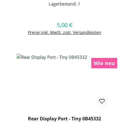
Lagerbestand:
1
Produkt Anzahl: Gib den gewünschten 
5,00 €
Regulärer Preis:
In den Warenkorb
Preise inkl. MwSt. zzgl. Versandkosten
Wie neu
Rear Display Port - Tiny 0B45332