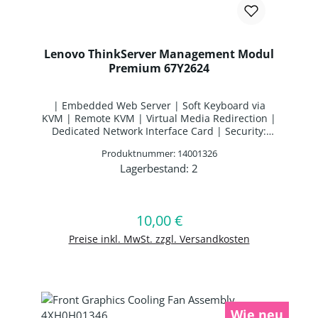
Lenovo ThinkServer Management Modul
Premium 67Y2624
| Embedded Web Server | Soft Keyboard via
KVM | Remote KVM | Virtual Media Redirection |
Dedicated Network Interface Card | Security:
SSL, SSH, KVM Encryption, authentication using
Produktnummer: 14001326
LDAP or RADIUS | Email Alert | kompatibel mit:
Lagerbestand:
2
ThinkServer TS430 | Abmessungen: 30mm x
Produkt Anzahl: Gib den gewünschten 
30mm x 10mm // 20g | 12 Monate
Gebrauchtwarengewährleistung
10,00 €
Regulärer Preis:
In den Warenkorb
Preise inkl. MwSt. zzgl. Versandkosten
Wie neu