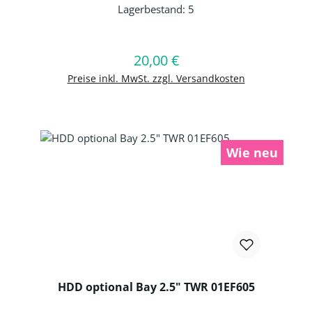
Lagerbestand:
5
Produkt Anzahl: Gib den gewünschten 
20,00 €
Regulärer Preis:
In den Warenkorb
Preise inkl. MwSt. zzgl. Versandkosten
Wie neu
HDD optional Bay 2.5" TWR 01EF605