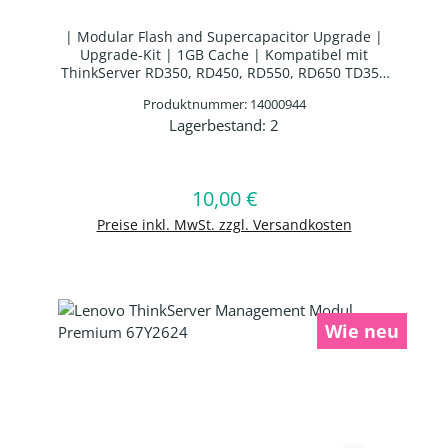
| Modular Flash and Supercapacitor Upgrade |
Upgrade-Kit | 1GB Cache | Kompatibel mit
ThinkServer RD350, RD450, RD550, RD650 TD350
| 12 Monate Gebrauchtgewährleistung
Produktnummer: 14000944
Lagerbestand:
2
Produkt Anzahl: Gib den gewünschten 
10,00 €
Regulärer Preis:
In den Warenkorb
Preise inkl. MwSt. zzgl. Versandkosten
Wie neu