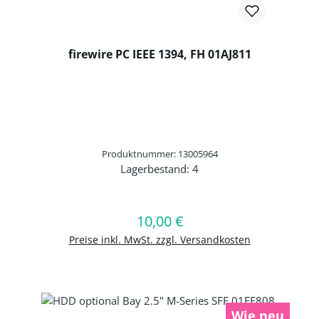
firewire PC IEEE 1394, FH 01AJ811
Produktnummer: 13005964
Lagerbestand:
4
Produkt Anzahl: Gib den gewünschten 
10,00 €
Regulärer Preis:
In den Warenkorb
Preise inkl. MwSt. zzgl. Versandkosten
Wie neu