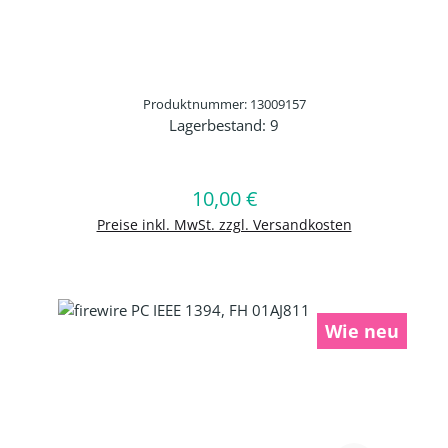
Produktnummer: 13009157
Lagerbestand:
9
Produkt Anzahl: Gib den gewünschten 
10,00 €
Regulärer Preis:
In den Warenkorb
Preise inkl. MwSt. zzgl. Versandkosten
Wie neu