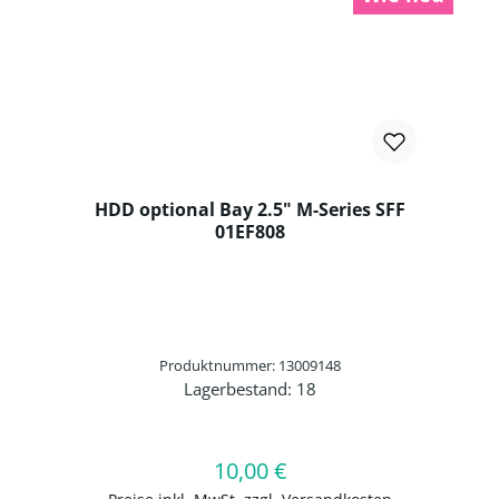
HDD optional Bay 2.5" M-Series SFF
01EF808
Produktnummer: 13009148
Lagerbestand:
18
Produkt Anzahl: Gib den gewünschten 
10,00 €
Regulärer Preis:
In den Warenkorb