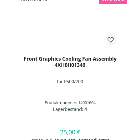
Front Graphics Cooling Fan Assembly
4XH0H01346
for P500/700
Produktnummer: 14001604
Lagerbestand:
4
Produkt Anzahl: Gib den gewünschten 
25,00 €
Regulärer Preis:
In den Warenkorb