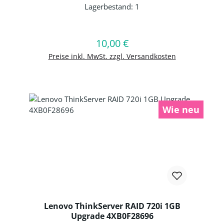
Lagerbestand:
1
Produkt Anzahl: Gib den gewünschten 
10,00 €
Regulärer Preis:
In den Warenkorb
Preise inkl. MwSt. zzgl. Versandkosten
Wie neu
Lenovo ThinkServer RAID 720i 1GB
Upgrade 4XB0F28696