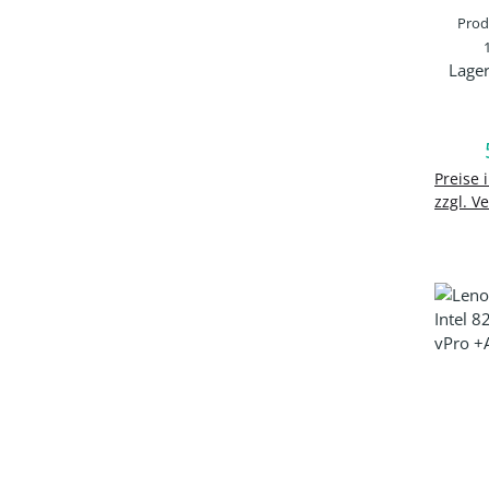
Pro
Lage
Prod
In d
Preise 
zzgl. V