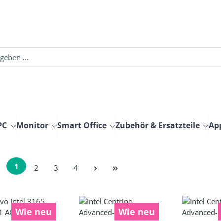
PC
Monitor
Smart Office
Zubehör & Ersatzteile
Ap
1
Seite
Seite
Seite
2
3
4
Seite
Wie neu
Wie neu