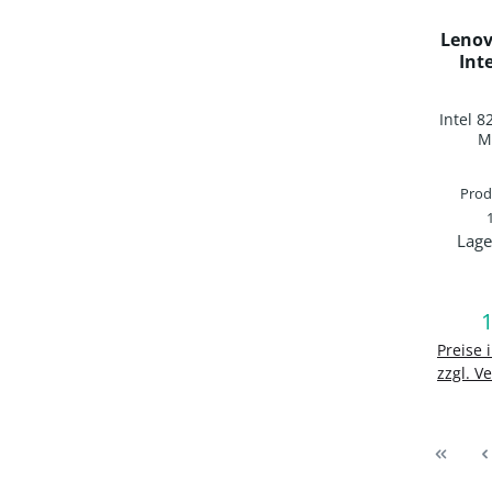
Lenov
Int
2x
+
Intel 8
M
Pro
Lage
Prod
1
R
In d
Preise 
zzgl. V