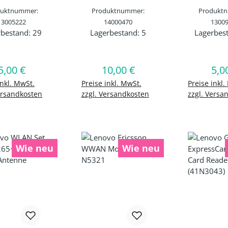
duktnummer:
Produktnummer:
Produkt
13005222
14000470
1300
rbestand:
29
Lagerbestand:
5
Lagerbes
ukt Anzahl: Gib den gewünschten Wert e
Produkt Anzahl: Gib den 
Produk
5,00 €
10,00 €
5,0
Regulärer Preis:
Regulärer Preis:
Regu
en Warenkorb
In den Warenkorb
In den 
inkl. MwSt.
Preise inkl. MwSt.
Preise inkl.
ersandkosten
zzgl. Versandkosten
zzgl. Versa
Wie neu
Wie neu