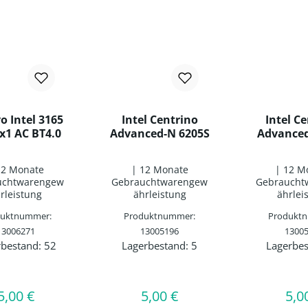
o Intel 3165
Intel Centrino
Intel C
x1 AC BT4.0
Advanced-N 6205S
Advanced
12 Monate
| 12 Monate
| 12 M
uchtwarengew
Gebrauchtwarengew
Gebraucht
rleistung
ährleistung
ährlei
duktnummer:
Produktnummer:
Produkt
13006271
13005196
1300
rbestand:
52
Lagerbestand:
5
Lagerbes
ukt Anzahl: Gib den gewünschten Wert e
Produkt Anzahl: Gib den 
Produk
5,00 €
5,00 €
5,0
Regulärer Preis:
Regulärer Preis:
Regu