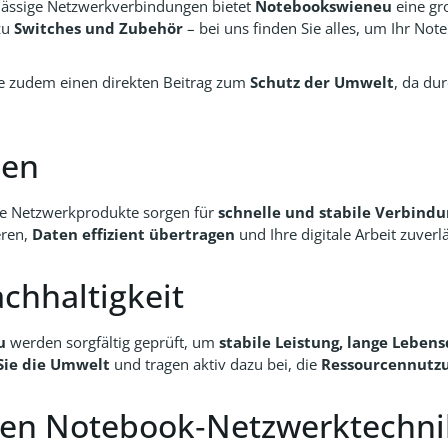
rlässige Netzwerkverbindungen bietet
Notebookswieneu
eine gr
zu
Switches und Zubehör
– bei uns finden Sie alles, um Ihr No
ie zudem einen direkten Beitrag zum
Schutz der Umwelt
, da du
gen
e Netzwerkprodukte sorgen für
schnelle und stabile Verbind
eren,
Daten effizient übertragen
und Ihre digitale Arbeit zuverlä
achhaltigkeit
u
werden sorgfältig geprüft, um
stabile Leistung, lange Leben
Sie die Umwelt
und tragen aktiv dazu bei, die
Ressourcennutzu
hten Notebook‑Netzwerktechni