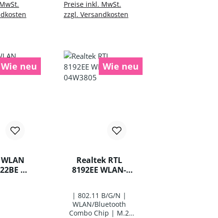
Warenkorb
In den Warenkorb
 MwSt.
Preise inkl. MwSt.
ndkosten
zzgl. Versandkosten
Wie neu
Wie neu
k WLAN
Realtek RTL
822BE BT
8192EE WLAN-
AC
Karte 04W3805
| 802.11 B/G/N |
WLAN/Bluetooth
Combo Chip | M.2