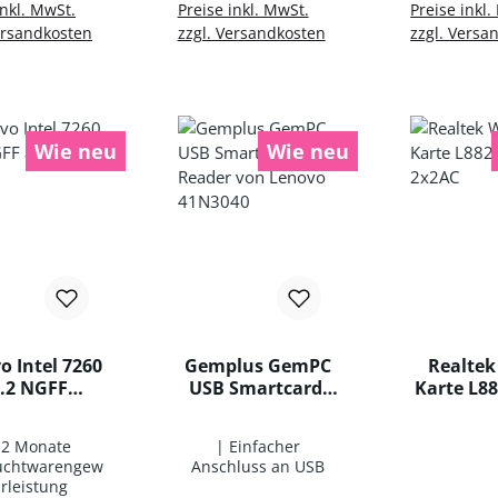
en Warenkorb
In den Warenkorb
In den 
inkl. MwSt.
Preise inkl. MwSt.
Preise inkl.
ersandkosten
zzgl. Versandkosten
zzgl. Versa
Wie neu
Wie neu
o Intel 7260
Gemplus GemPC
Realte
.2 NGFF
USB Smartcard-
Karte L8
/a/b/g/n
Reader von
2x2
Lenovo 41N3040
12 Monate
| Einfacher
uchtwarengew
Anschluss an USB
rleistung