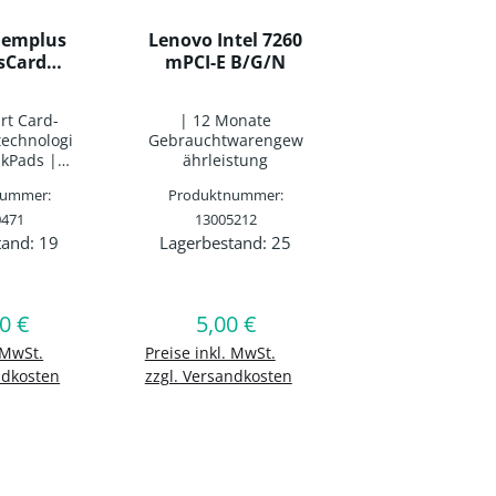
Gemplus
Lenovo Intel 7260
sCard
mPCI-E B/G/N
 Card
41N3043)
rt Card-
| 12 Monate
technologi
Gebrauchtwarengew
nkPads |
ährleistung
nnen von
nummer:
Produktnummer:
O-7816-
en Smart
0471
13005212
esen und
tand:
19
Lagerbestand:
25
in oder benutze die Schaltflächen um di
gewünschten Wert ein oder benutze die S
t Anzahl: Gib den gewünschten Wert ein 
Produkt Anzahl: Gib den gew
schrieben
 54-mm-
sCard-
platz
0 €
5,00 €
lärer Preis:
Regulärer Preis:
Warenkorb
In den Warenkorb
 MwSt.
Preise inkl. MwSt.
ndkosten
zzgl. Versandkosten