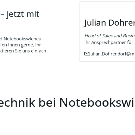
 jetzt mit
Julian Dohre
Head of Sales and Busi
i Notebookswieneu
Ihr Ansprechpartner fü
fen Ihnen gerne, Ihr
tieren Sie uns einfach
Julian.Dohrendorf@mk
chnik bei Notebookswie