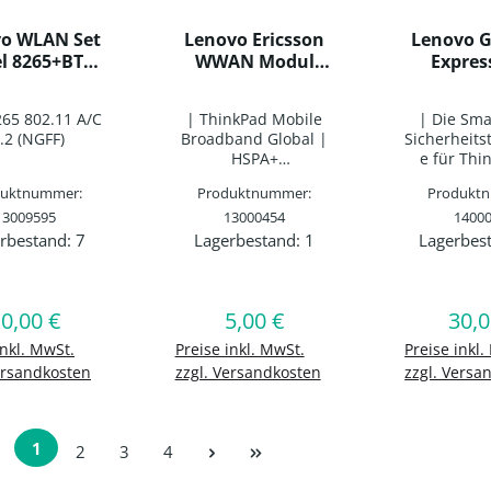
o WLAN Set
Lenovo Ericsson
Lenovo 
el 8265+BT
WWAN Modul
Expres
2AC vPro
N5321
Smart
Antenne
Reader (
265 802.11 A/C
| ThinkPad Mobile
| Die Sma
.2 (NGFF)
Broadband Global |
Sicherheits
HSPA+
e für Thi
21Mbps/GSM/GPRS/E
Daten kö
duktnummer:
Produktnummer:
Produkt
DGE/GPS | Für
allen IS
13009595
"WWAN ready
13000454
kompatibl
1400
Modelle" der
Cards gel
rbestand:
7
Lagerbestand:
1
Lagerbes
ukt Anzahl: Gib den gewünschten Wert e
Produkt Anzahl: Gib den 
Produk
ThinkPad T431s und
darauf ge
weitere
werden |
Expres
0,00 €
5,00 €
Steck
30,0
egulärer Preis:
Regulärer Preis:
Regu
en Warenkorb
In den Warenkorb
In den 
inkl. MwSt.
Preise inkl. MwSt.
Preise inkl.
ersandkosten
zzgl. Versandkosten
zzgl. Versa
1
Seite
Seite
Seite
2
3
4
Seite