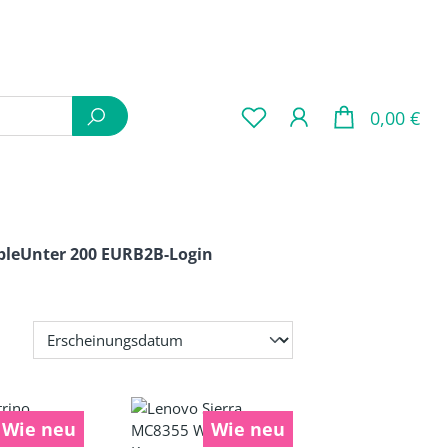
War
0,00 €
ple
Unter 200 EUR
B2B-Login
Wie neu
Wie neu