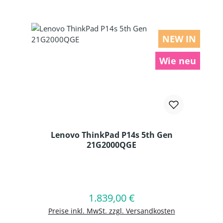
NEW IN
Wie neu
Lenovo ThinkPad P14s 5th Gen
21G2000QGE
Produkt Anzahl: Gib den gewünschten
1.839,00 €
Regulärer Preis:
In den Warenkorb
Preise inkl. MwSt. zzgl. Versandkosten