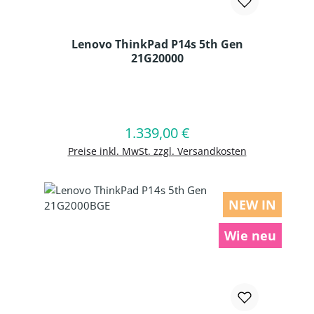
Lenovo ThinkPad P14s 5th Gen
21G20000
Produkt Anzahl: Gib den gewünschten
1.339,00 €
Regulärer Preis:
In den Warenkorb
Preise inkl. MwSt. zzgl. Versandkosten
NEW IN
Wie neu