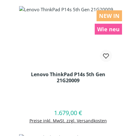
NEW IN
Wie neu
Lenovo ThinkPad P14s 5th Gen
21G20009
Produkt Anzahl: Gib den gewünschten
1.679,00 €
Regulärer Preis:
In den Warenkorb
Preise inkl. MwSt. zzgl. Versandkosten