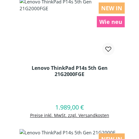
NEW IN
Wie neu
Lenovo ThinkPad P14s 5th Gen
21G2000FGE
Produkt Anzahl: Gib den gewünschten
1.989,00 €
Regulärer Preis:
In den Warenkorb
Preise inkl. MwSt. zzgl. Versandkosten