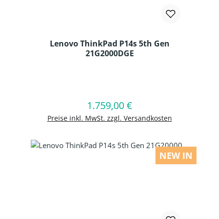
Lenovo ThinkPad P14s 5th Gen
21G2000DGE
Produkt Anzahl: Gib den gewünschten
1.759,00 €
Regulärer Preis:
In den Warenkorb
Preise inkl. MwSt. zzgl. Versandkosten
NEW IN