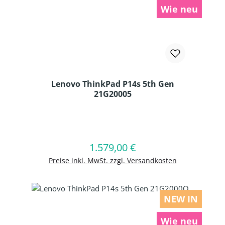
Wie neu
Lenovo ThinkPad P14s 5th Gen
21G20005
Produkt Anzahl: Gib den gewünschten
1.579,00 €
Regulärer Preis:
In den Warenkorb
Preise inkl. MwSt. zzgl. Versandkosten
NEW IN
Wie neu