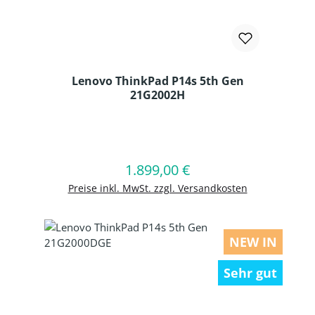
Lenovo ThinkPad P14s 5th Gen
21G2002H
Produkt Anzahl: Gib den gewünschten
1.899,00 €
Regulärer Preis:
In den Warenkorb
Preise inkl. MwSt. zzgl. Versandkosten
NEW IN
Sehr gut