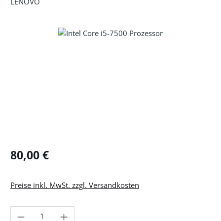
LENOVO
Bildergalerie überspringen
Regulärer Preis:
80,00 €
Preise inkl. MwSt. zzgl. Versandkosten
Produkt Anzahl: Gib den gewünschten Wer