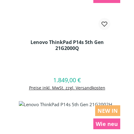
Lenovo ThinkPad P14s 5th Gen
21G2000Q
Produkt Anzahl: Gib den gewünschten
1.849,00 €
Regulärer Preis:
In den Warenkorb
Preise inkl. MwSt. zzgl. Versandkosten
NEW IN
Wie neu