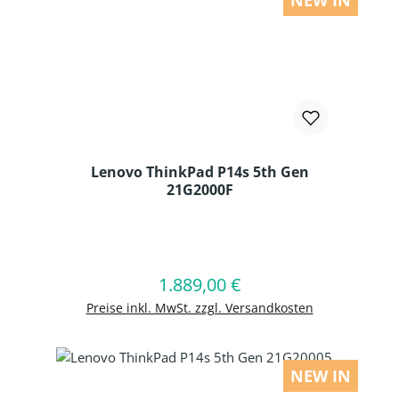
NEW IN
Lenovo ThinkPad P14s 5th Gen
21G2000F
Produkt Anzahl: Gib den gewünschten
1.889,00 €
Regulärer Preis:
In den Warenkorb
Preise inkl. MwSt. zzgl. Versandkosten
NEW IN