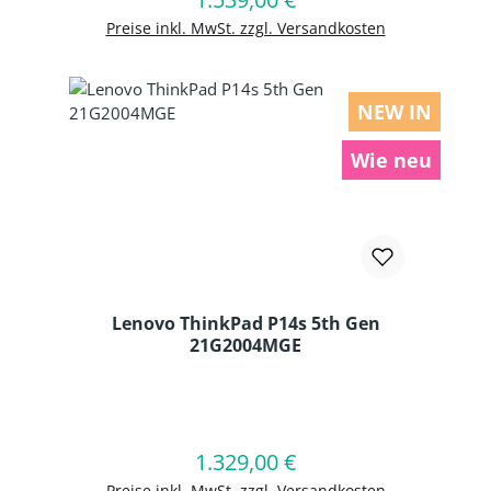
Preise inkl. MwSt. zzgl. Versandkosten
NEW IN
Wie neu
Lenovo ThinkPad P14s 5th Gen
21G2004MGE
Produkt Anzahl: Gib den gewünschten
1.329,00 €
Regulärer Preis:
In den Warenkorb
Preise inkl. MwSt. zzgl. Versandkosten