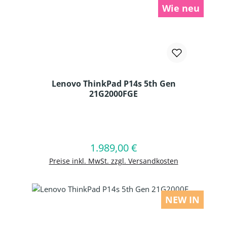
Wie neu
Lenovo ThinkPad P14s 5th Gen
21G2000FGE
Produkt Anzahl: Gib den gewünschten
1.989,00 €
Regulärer Preis:
In den Warenkorb
Preise inkl. MwSt. zzgl. Versandkosten
NEW IN