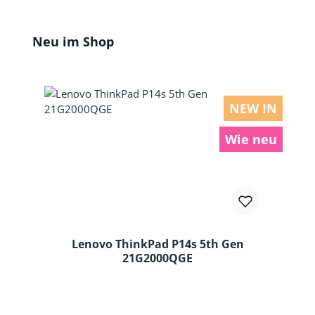
Produktgalerie überspringen
Neu im Shop
NEW IN
Wie neu
Lenovo ThinkPad P14s 5th Gen
21G2000QGE
Produkt Anzahl: Gib den gewünschten