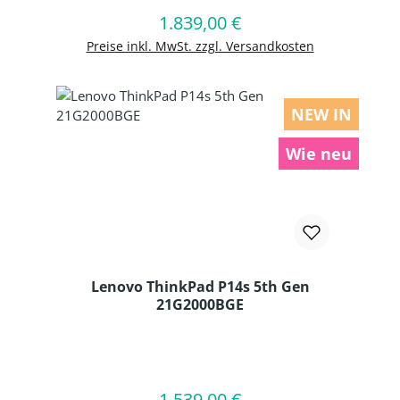
1.839,00 €
Regulärer Preis:
In den Warenkorb
Preise inkl. MwSt. zzgl. Versandkosten
NEW IN
Wie neu
Lenovo ThinkPad P14s 5th Gen
21G2000BGE
Produkt Anzahl: Gib den gewünschten
1.539,00 €
Regulärer Preis:
In den Warenkorb