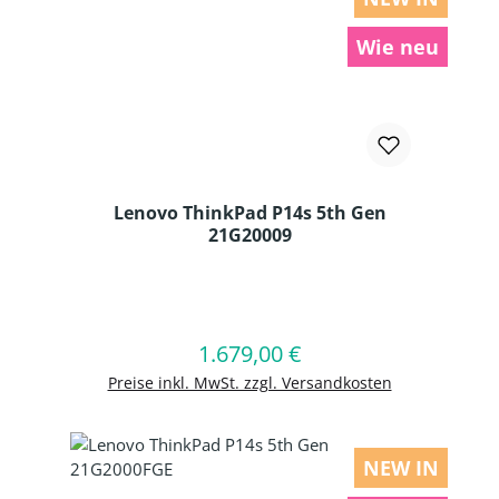
Wie neu
Lenovo ThinkPad P14s 5th Gen
21G20009
Produkt Anzahl: Gib den gewünschten
1.679,00 €
Regulärer Preis:
In den Warenkorb
Preise inkl. MwSt. zzgl. Versandkosten
NEW IN