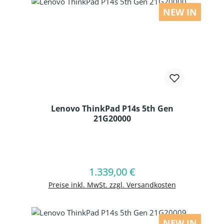
NEW IN
Lenovo ThinkPad P14s 5th Gen
21G20000
Produkt Anzahl: Gib den gewünschten
1.339,00 €
Regulärer Preis:
In den Warenkorb
Preise inkl. MwSt. zzgl. Versandkosten
NEW IN