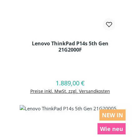
Lenovo ThinkPad P14s 5th Gen
21G2000F
Produkt Anzahl: Gib den gewünschten
1.889,00 €
Regulärer Preis:
In den Warenkorb
Preise inkl. MwSt. zzgl. Versandkosten
NEW IN
Wie neu