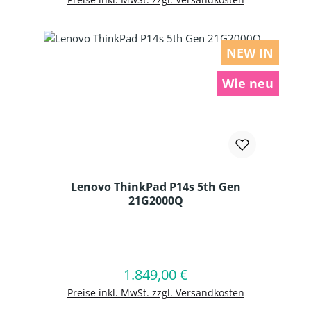
NEW IN
Wie neu
Lenovo ThinkPad P14s 5th Gen
21G2000Q
Produkt Anzahl: Gib den gewünschten
1.849,00 €
Regulärer Preis:
In den Warenkorb
Preise inkl. MwSt. zzgl. Versandkosten