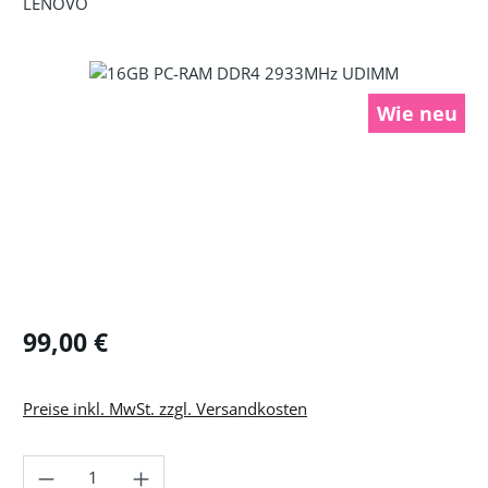
LENOVO
Bildergalerie überspringen
Wie neu
Regulärer Preis:
99,00 €
Preise inkl. MwSt. zzgl. Versandkosten
Produkt Anzahl: Gib den gewünschten Wer