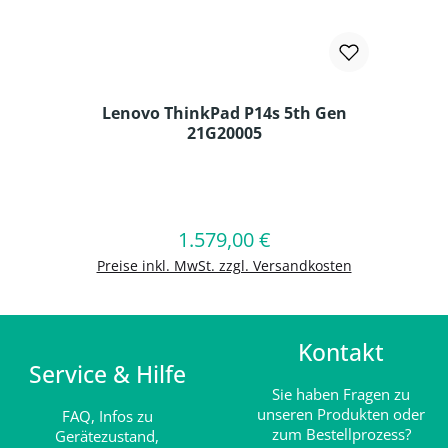
Lenovo ThinkPad P14s 5th Gen
21G20005
Produkt Anzahl: Gib den gewünschten
1.579,00 €
Regulärer Preis:
In den Warenkorb
Preise inkl. MwSt. zzgl. Versandkosten
Kontakt
Service & Hilfe
Sie haben Fragen zu
unseren Produkten oder
FAQ,
Infos zu
zum Bestellprozess?
Gerätezustand,