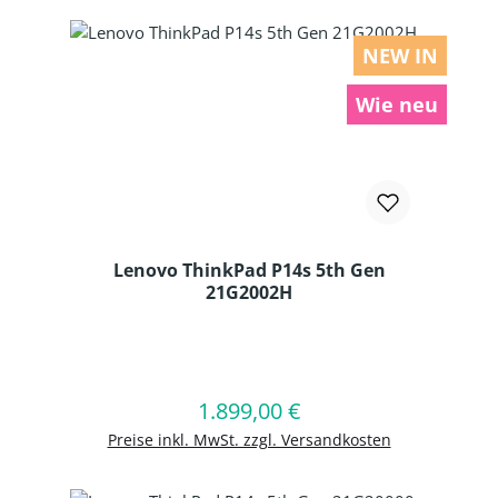
NEW IN
Wie neu
Lenovo ThinkPad P14s 5th Gen
21G2002H
Produkt Anzahl: Gib den gewünschten
1.899,00 €
Regulärer Preis:
In den Warenkorb
Preise inkl. MwSt. zzgl. Versandkosten