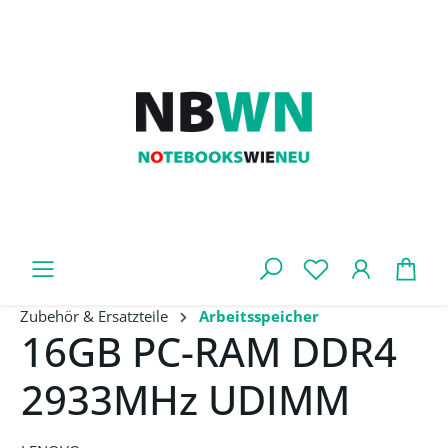
Zum Hauptinhalt springen
War
Zubehör & Ersatzteile
Arbeitsspeicher
16GB PC-RAM DDR4
2933MHz UDIMM