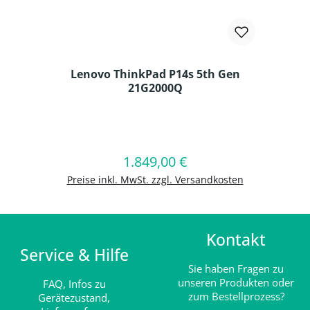
Lenovo ThinkPad P14s 5th Gen
21G2000Q
Produkt Anzahl: Gib den gewünschten
1.849,00 €
Regulärer Preis:
In den Warenkorb
Preise inkl. MwSt. zzgl. Versandkosten
Kontakt
Service & Hilfe
Sie haben Fragen zu
unseren Produkten oder
FAQ,
Infos zu
zum Bestellprozess?
Gerätezustand,