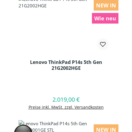
NEW IN
Wie neu
Lenovo ThinkPad P14s 5th Gen
21G2002HGE
Produkt Anzahl: Gib den gewünschten
2.019,00 €
Regulärer Preis:
In den Warenkorb
Preise inkl. MwSt. zzgl. Versandkosten
NEW IN