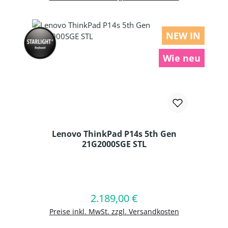
NEW IN
Wie neu
Lenovo ThinkPad P14s 5th Gen
21G2000SGE STL
Produkt Anzahl: Gib den gewünschten
2.189,00 €
Regulärer Preis:
In den Warenkorb
Preise inkl. MwSt. zzgl. Versandkosten