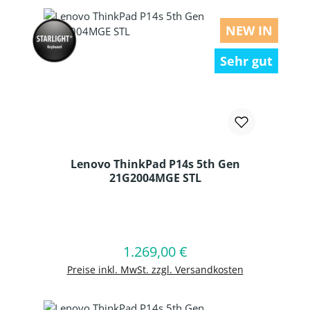
NEW IN
Sehr gut
Lenovo ThinkPad P14s 5th Gen
21G2004MGE STL
Produkt Anzahl: Gib den gewünschten
1.269,00 €
Regulärer Preis:
In den Warenkorb
Preise inkl. MwSt. zzgl. Versandkosten