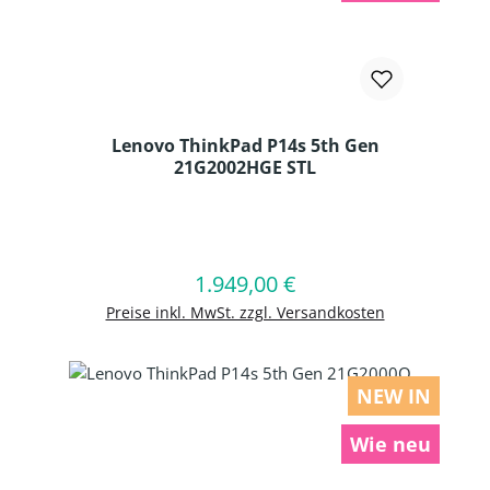
Lenovo ThinkPad P14s 5th Gen
21G2002HGE STL
Produkt Anzahl: Gib den gewünschten
1.949,00 €
Regulärer Preis:
In den Warenkorb
Preise inkl. MwSt. zzgl. Versandkosten
NEW IN
Wie neu