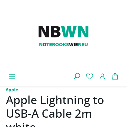
Zum Hauptinhalt springen
War
Apple
Apple Lightning to
USB-A Cable 2m
white