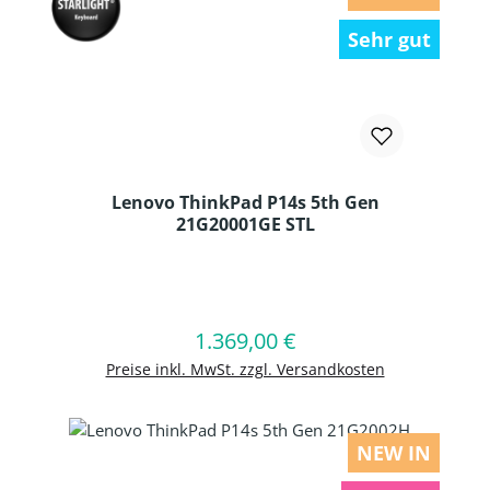
Sehr gut
Lenovo ThinkPad P14s 5th Gen
21G20001GE STL
Produkt Anzahl: Gib den gewünschten
1.369,00 €
Regulärer Preis:
In den Warenkorb
Preise inkl. MwSt. zzgl. Versandkosten
NEW IN