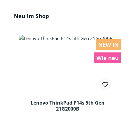
Produktgalerie überspringen
Neu im Shop
NEW IN
Wie neu
Lenovo ThinkPad P14s 5th Gen
21G2000B
Produkt Anzahl: Gib den gewünschten