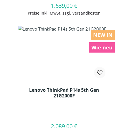
1.639,00 €
Regulärer Preis:
In den Warenkorb
Preise inkl. MwSt. zzgl. Versandkosten
NEW IN
Wie neu
Lenovo ThinkPad P14s 5th Gen
21G2000F
Produkt Anzahl: Gib den gewünschten
2.089,00 €
Regulärer Preis:
In den Warenkorb