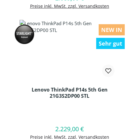
Preise inkl. MwSt. zzgl. Versandkosten
NEW IN
Sehr gut
Lenovo ThinkPad P14s 5th Gen
21G3S2DP00 STL
Produkt Anzahl: Gib den gewünschten
2.229,00 €
Regulärer Preis:
In den Warenkorb
Preise inkl. MwSt. zzgl. Versandkosten