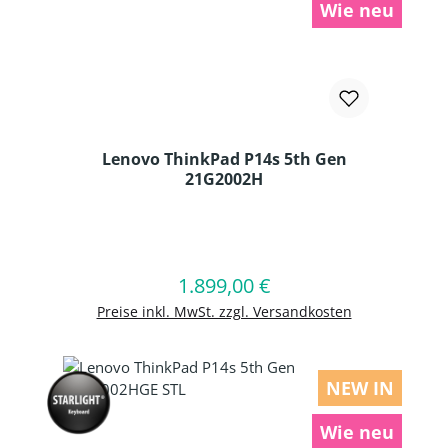
Wie neu
Lenovo ThinkPad P14s 5th Gen
21G2002H
Produkt Anzahl: Gib den gewünschten
1.899,00 €
Regulärer Preis:
In den Warenkorb
Preise inkl. MwSt. zzgl. Versandkosten
NEW IN
Wie neu