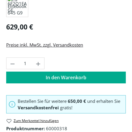
Regulärer Preis:
629,00 €
Preise inkl. MwSt. zzgl. Versandkosten
Produkt Anzahl: Gib den gewünschten Wer
In den Warenkorb
Bestellen Sie für weitere
650,00 €
und erhalten Sie
Versandkostenfrei
gratis!
Zum Merkzettel hinzufügen
Produktnummer:
60000318