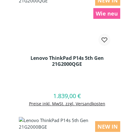
NEW IN
Wie neu
Lenovo ThinkPad P14s 5th Gen
21G2000QGE
Produkt Anzahl: Gib den gewünschten
1.839,00 €
Regulärer Preis:
In den Warenkorb
Preise inkl. MwSt. zzgl. Versandkosten
NEW IN