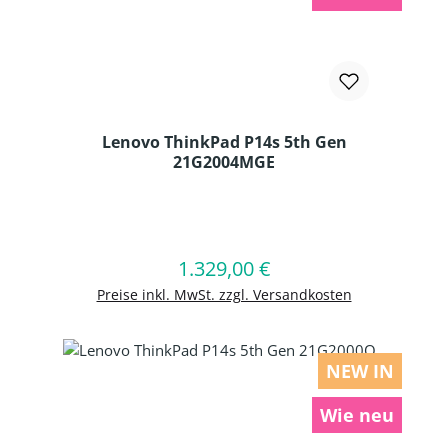
Lenovo ThinkPad P14s 5th Gen
21G2004MGE
Produkt Anzahl: Gib den gewünschten
1.329,00 €
Regulärer Preis:
In den Warenkorb
Preise inkl. MwSt. zzgl. Versandkosten
NEW IN
Wie neu