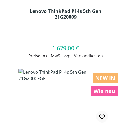
Lenovo ThinkPad P14s 5th Gen
21G20009
Produkt Anzahl: Gib den gewünschten
1.679,00 €
Regulärer Preis:
In den Warenkorb
Preise inkl. MwSt. zzgl. Versandkosten
NEW IN
Wie neu