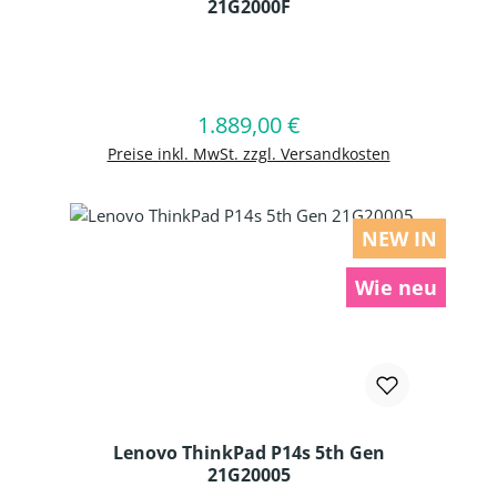
21G2000F
Produkt Anzahl: Gib den gewünschten
1.889,00 €
Regulärer Preis:
In den Warenkorb
Preise inkl. MwSt. zzgl. Versandkosten
NEW IN
Wie neu
Lenovo ThinkPad P14s 5th Gen
21G20005