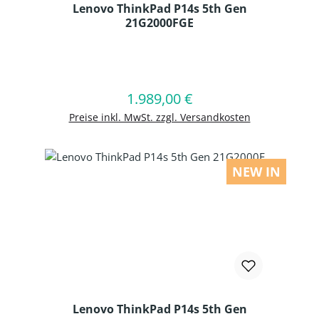
Lenovo ThinkPad P14s 5th Gen
21G2000FGE
Produkt Anzahl: Gib den gewünschten
1.989,00 €
Regulärer Preis:
In den Warenkorb
Preise inkl. MwSt. zzgl. Versandkosten
NEW IN
Lenovo ThinkPad P14s 5th Gen