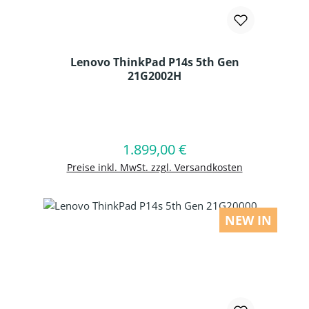
Lenovo ThinkPad P14s 5th Gen
21G2002H
Produkt Anzahl: Gib den gewünschten
1.899,00 €
Regulärer Preis:
In den Warenkorb
Preise inkl. MwSt. zzgl. Versandkosten
NEW IN