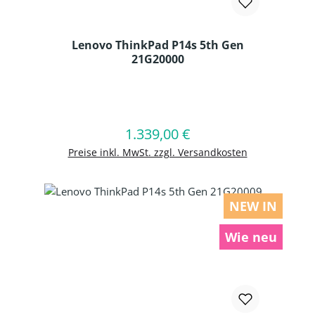
Lenovo ThinkPad P14s 5th Gen
21G20000
Produkt Anzahl: Gib den gewünschten
1.339,00 €
Regulärer Preis:
In den Warenkorb
Preise inkl. MwSt. zzgl. Versandkosten
NEW IN
Wie neu