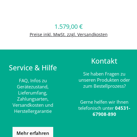
Produkt Anzahl: Gib den gewünschten
1.579,00 €
Regulärer Preis:
In den Warenkorb
Preise inkl. MwSt. zzgl. Versandkosten
Kontakt
Service & Hilfe
Sie haben Fragen zu
unseren Produkten oder
FAQ,
Infos zu
zum Bestellprozess?
Gerätezustand,
Lieferumfang,
Zahlungsarten,
Gerne helfen wir Ihnen
Versandkosten und
telefonisch unter
04531-
Herstellergarantie
67908-890
Mehr erfahren