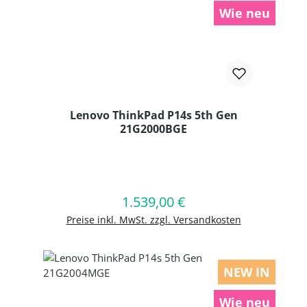
Wie neu
Lenovo ThinkPad P14s 5th Gen
21G2000BGE
Produkt Anzahl: Gib den gewünschten
1.539,00 €
Regulärer Preis:
In den Warenkorb
Preise inkl. MwSt. zzgl. Versandkosten
NEW IN
Wie neu