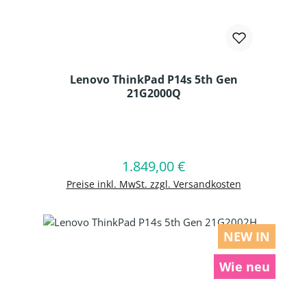
Lenovo ThinkPad P14s 5th Gen
21G2000Q
Produkt Anzahl: Gib den gewünschten
1.849,00 €
Regulärer Preis:
In den Warenkorb
Preise inkl. MwSt. zzgl. Versandkosten
NEW IN
Wie neu