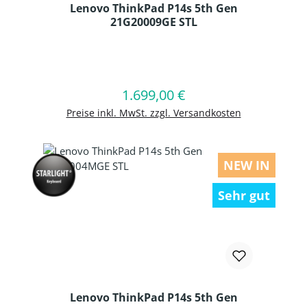
Lenovo ThinkPad P14s 5th Gen
21G20009GE STL
Produkt Anzahl: Gib den gewünschten
1.699,00 €
Regulärer Preis:
In den Warenkorb
Preise inkl. MwSt. zzgl. Versandkosten
NEW IN
Sehr gut
Lenovo ThinkPad P14s 5th Gen