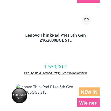
Lenovo ThinkPad P14s 5th Gen
21G2000BGE STL
Produkt Anzahl: Gib den gewünschten
1.539,00 €
Regulärer Preis:
In den Warenkorb
Preise inkl. MwSt. zzgl. Versandkosten
NEW IN
Wie neu