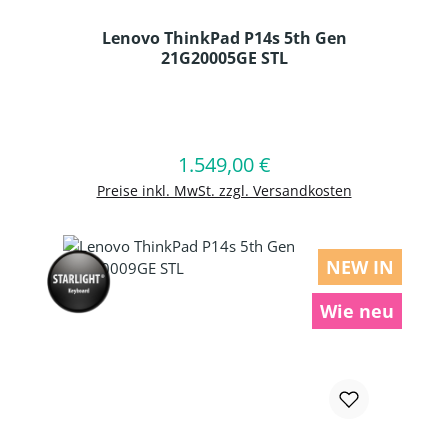
Lenovo ThinkPad P14s 5th Gen
21G20005GE STL
Produkt Anzahl: Gib den gewünschten
1.549,00 €
Regulärer Preis:
In den Warenkorb
Preise inkl. MwSt. zzgl. Versandkosten
NEW IN
Wie neu