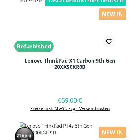
Tastaturaufkleber deutsch
NEW IN
Refurbished
Lenovo ThinkPad X1 Carbon 9th Gen
20XXS0KR0B
Produkt Anzahl: Gib den gewünschten
659,00 €
Regulärer Preis:
In den Warenkorb
Preise inkl. MwSt. zzgl. Versandkosten
NEW IN