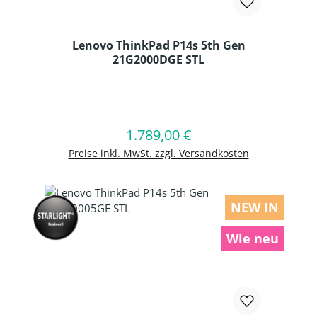
Lenovo ThinkPad P14s 5th Gen
21G2000DGE STL
Produkt Anzahl: Gib den gewünschten
1.789,00 €
Regulärer Preis:
In den Warenkorb
Preise inkl. MwSt. zzgl. Versandkosten
NEW IN
Wie neu