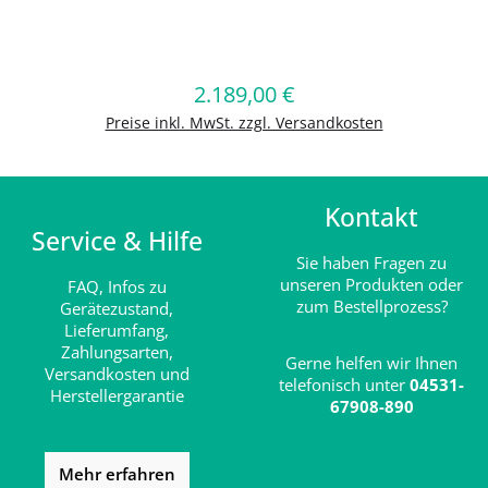
Produkt Anzahl: Gib den gewünschten
2.189,00 €
Regulärer Preis:
In den Warenkorb
Preise inkl. MwSt. zzgl. Versandkosten
Kontakt
Service & Hilfe
Sie haben Fragen zu
unseren Produkten oder
FAQ,
Infos zu
zum Bestellprozess?
Gerätezustand,
Lieferumfang,
Zahlungsarten,
Gerne helfen wir Ihnen
Versandkosten und
telefonisch unter
04531-
Herstellergarantie
67908-890
Mehr erfahren