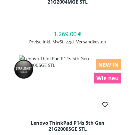
21G2004MGE STL
Produkt Anzahl: Gib den gewünschten
1.269,00 €
Regulärer Preis:
In den Warenkorb
Preise inkl. MwSt. zzgl. Versandkosten
NEW IN
Wie neu
Lenovo ThinkPad P14s 5th Gen
21G2000SGE STL