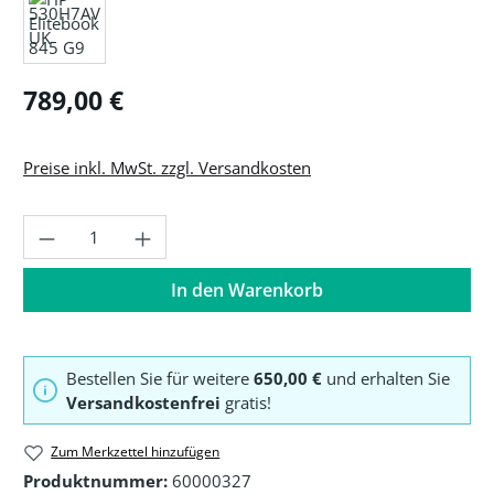
Regulärer Preis:
789,00 €
Preise inkl. MwSt. zzgl. Versandkosten
Produkt Anzahl: Gib den gewünschten Wer
In den Warenkorb
Bestellen Sie für weitere
650,00 €
und erhalten Sie
Versandkostenfrei
gratis!
Zum Merkzettel hinzufügen
Produktnummer:
60000327