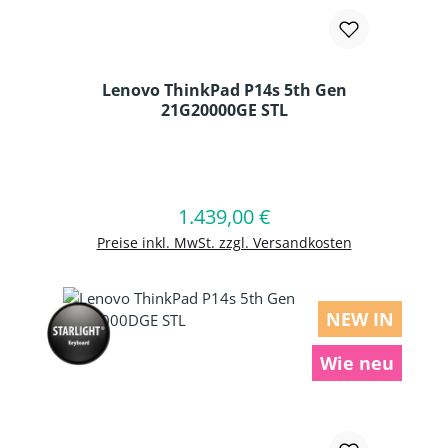
Lenovo ThinkPad P14s 5th Gen
21G20000GE STL
Produkt Anzahl: Gib den gewünschten
1.439,00 €
Regulärer Preis:
In den Warenkorb
Preise inkl. MwSt. zzgl. Versandkosten
NEW IN
Wie neu