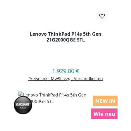
Lenovo ThinkPad P14s 5th Gen
21G2000QGE STL
Produkt Anzahl: Gib den gewünschten
1.929,00 €
Regulärer Preis:
In den Warenkorb
Preise inkl. MwSt. zzgl. Versandkosten
NEW IN
Wie neu