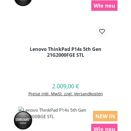
Wie neu
Lenovo ThinkPad P14s 5th Gen
21G2000FGE STL
Produkt Anzahl: Gib den gewünschten
2.009,00 €
Regulärer Preis:
In den Warenkorb
Preise inkl. MwSt. zzgl. Versandkosten
NEW IN
Wie neu