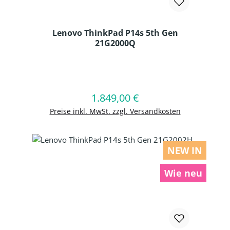
Lenovo ThinkPad P14s 5th Gen
21G2000Q
Produkt Anzahl: Gib den gewünschten
1.849,00 €
Regulärer Preis:
In den Warenkorb
Preise inkl. MwSt. zzgl. Versandkosten
NEW IN
Wie neu