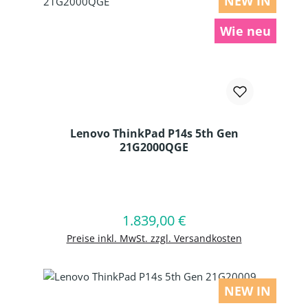
NEW IN
Wie neu
Lenovo ThinkPad P14s 5th Gen
21G2000QGE
Produkt Anzahl: Gib den gewünschten
1.839,00 €
Regulärer Preis:
In den Warenkorb
Preise inkl. MwSt. zzgl. Versandkosten
NEW IN