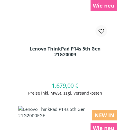
Wie neu
Lenovo ThinkPad P14s 5th Gen
21G20009
Produkt Anzahl: Gib den gewünschten
1.679,00 €
Regulärer Preis:
In den Warenkorb
Preise inkl. MwSt. zzgl. Versandkosten
NEW IN
Wie neu