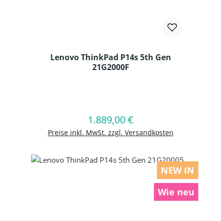
Lenovo ThinkPad P14s 5th Gen
21G2000F
Produkt Anzahl: Gib den gewünschten
1.889,00 €
Regulärer Preis:
In den Warenkorb
Preise inkl. MwSt. zzgl. Versandkosten
NEW IN
Wie neu