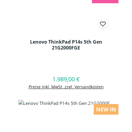
Lenovo ThinkPad P14s 5th Gen
21G2000FGE
Produkt Anzahl: Gib den gewünschten
1.989,00 €
Regulärer Preis:
In den Warenkorb
Preise inkl. MwSt. zzgl. Versandkosten
NEW IN