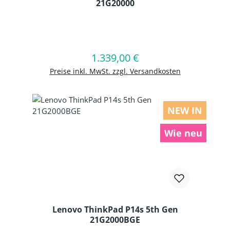
21G20000
Produkt Anzahl: Gib den gewünschten
1.339,00 €
Regulärer Preis:
In den Warenkorb
Preise inkl. MwSt. zzgl. Versandkosten
NEW IN
Wie neu
Lenovo ThinkPad P14s 5th Gen
21G2000BGE