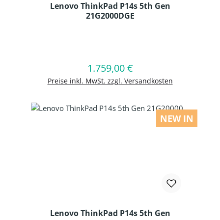
Lenovo ThinkPad P14s 5th Gen
21G2000DGE
Produkt Anzahl: Gib den gewünschten
1.759,00 €
Regulärer Preis:
In den Warenkorb
Preise inkl. MwSt. zzgl. Versandkosten
NEW IN
Lenovo ThinkPad P14s 5th Gen