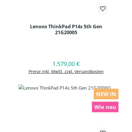
Lenovo ThinkPad P14s 5th Gen
21G20005
Produkt Anzahl: Gib den gewünschten
1.579,00 €
Regulärer Preis:
In den Warenkorb
Preise inkl. MwSt. zzgl. Versandkosten
NEW IN
Wie neu