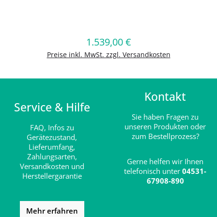
Produkt Anzahl: Gib den gewünschten
1.539,00 €
Regulärer Preis:
In den Warenkorb
Preise inkl. MwSt. zzgl. Versandkosten
Kontakt
Service & Hilfe
Sie haben Fragen zu
unseren Produkten oder
FAQ,
Infos zu
zum Bestellprozess?
Gerätezustand,
Lieferumfang,
Zahlungsarten,
Gerne helfen wir Ihnen
Versandkosten und
telefonisch unter
04531-
Herstellergarantie
67908-890
Mehr erfahren