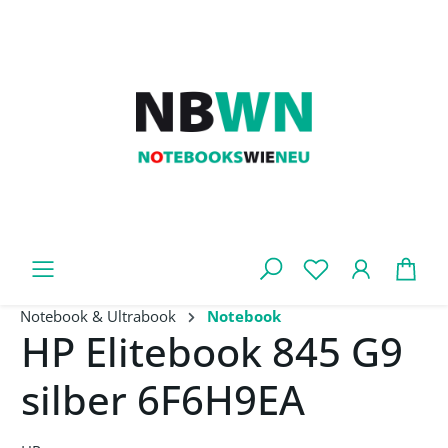
Zum Hauptinhalt springen
War
Notebook & Ultrabook
Notebook
HP Elitebook 845 G9
silber 6F6H9EA