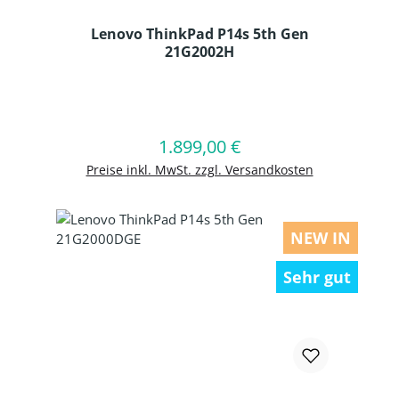
Lenovo ThinkPad P14s 5th Gen
21G2002H
Produkt Anzahl: Gib den gewünschten
1.899,00 €
Regulärer Preis:
In den Warenkorb
Preise inkl. MwSt. zzgl. Versandkosten
NEW IN
Sehr gut