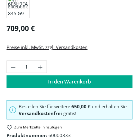
Regulärer Preis:
709,00 €
Preise inkl. MwSt. zzgl. Versandkosten
Produkt Anzahl: Gib den gewünschten Wer
In den Warenkorb
Bestellen Sie für weitere
650,00 €
und erhalten Sie
Versandkostenfrei
gratis!
Zum Merkzettel hinzufügen
Produktnummer:
60000333