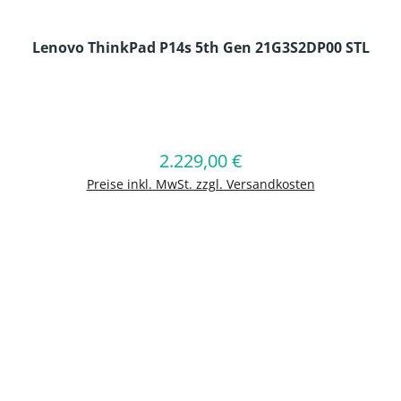
Lenovo ThinkPad P14s 5th Gen 21G3S2DP00 STL
en Wert ein oder benutze die Schaltflä
2.229,00 €
Regulärer Preis:
In den Warenkorb
Preise inkl. MwSt. zzgl. Versandkosten