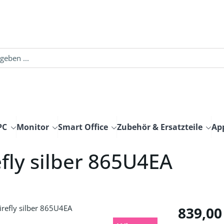
PC
Monitor
Smart Office
Zubehör & Ersatzteile
Ap
fly silber 865U4EA
Regulärer Pre
839,00