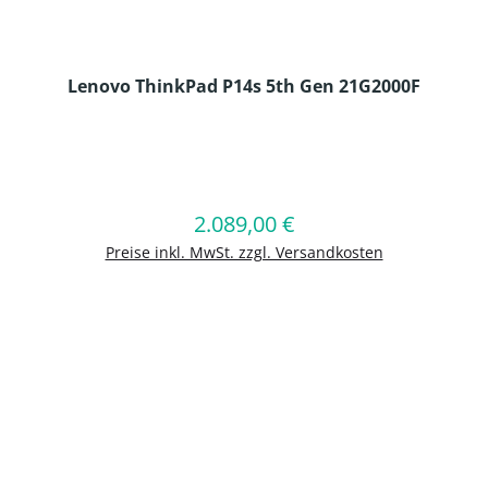
Lenovo ThinkPad P14s 5th Gen 21G2000F
en Wert ein oder benutze die Schaltflä
2.089,00 €
Regulärer Preis:
In den Warenkorb
Preise inkl. MwSt. zzgl. Versandkosten