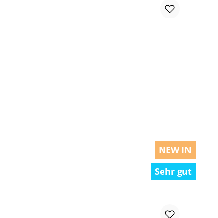
chen um die Anzahl zu erhöhen oder zu r
NEW IN
Sehr gut