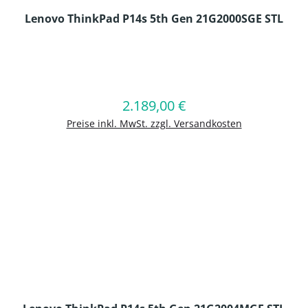
Lenovo ThinkPad P14s 5th Gen 21G2000SGE STL
en Wert ein oder benutze die Schaltflä
2.189,00 €
Regulärer Preis:
In den Warenkorb
Preise inkl. MwSt. zzgl. Versandkosten