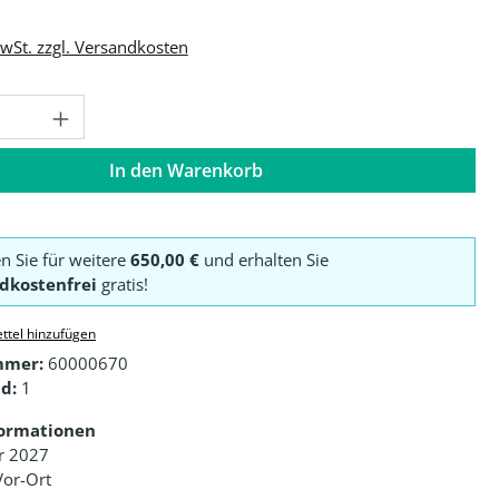
MwSt. zzgl. Versandkosten
Anzahl: Gib den gewünschten Wert ein o
In den Warenkorb
en Sie für weitere
650,00 €
und erhalten Sie
dkostenfrei
gratis!
ttel hinzufügen
mmer:
60000670
d:
1
formationen
ar 2027
Vor-Ort