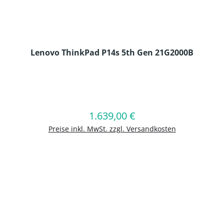
Lenovo ThinkPad P14s 5th Gen 21G2000B
en Wert ein oder benutze die Schaltflä
1.639,00 €
Regulärer Preis:
In den Warenkorb
Preise inkl. MwSt. zzgl. Versandkosten