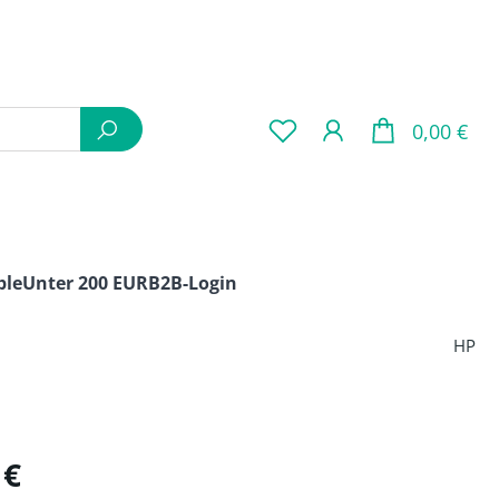
War
0,00 €
ple
Unter 200 EUR
B2B-Login
HP
is:
 €