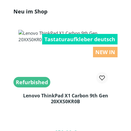
Produktgalerie überspringen
Neu im Shop
Tastaturaufkleber deutsch
NEW IN
Refurbished
Lenovo ThinkPad X1 Carbon 9th Gen
20XXS0KR0B
Produkt Anzahl: Gib den gewünschten