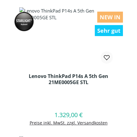
NEW IN
Sehr gut
Lenovo ThinkPad P14s A 5th Gen
21ME0005GE STL
Produkt Anzahl: Gib den gewünschten
1.329,00 €
Regulärer Preis:
In den Warenkorb
Preise inkl. MwSt. zzgl. Versandkosten