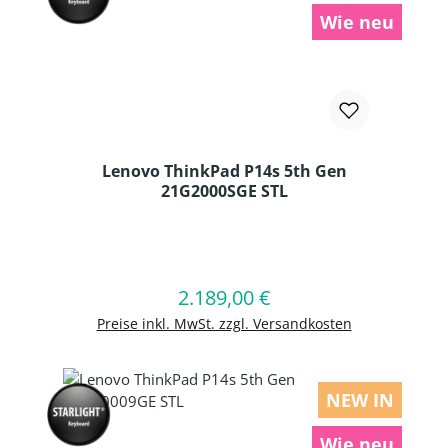
Wie neu
Lenovo ThinkPad P14s 5th Gen
21G2000SGE STL
Produkt Anzahl: Gib den gewünschten
2.189,00 €
Regulärer Preis:
In den Warenkorb
Preise inkl. MwSt. zzgl. Versandkosten
NEW IN
Wie neu