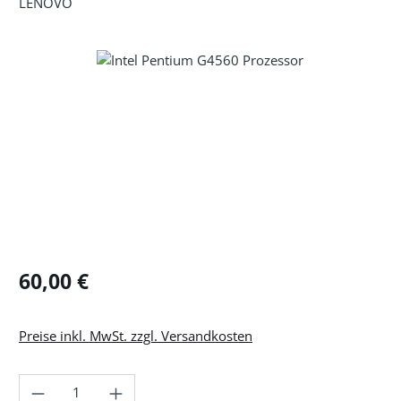
LENOVO
Bildergalerie überspringen
Regulärer Preis:
60,00 €
Preise inkl. MwSt. zzgl. Versandkosten
Produkt Anzahl: Gib den gewünschten Wer