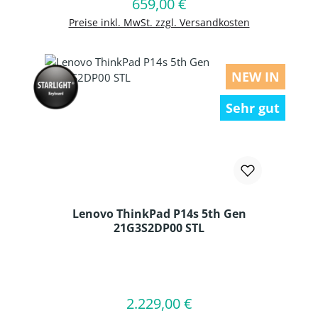
659,00 €
Regulärer Preis:
In den Warenkorb
Preise inkl. MwSt. zzgl. Versandkosten
NEW IN
Sehr gut
Lenovo ThinkPad P14s 5th Gen
21G3S2DP00 STL
Produkt Anzahl: Gib den gewünschten
2.229,00 €
Regulärer Preis:
In den Warenkorb