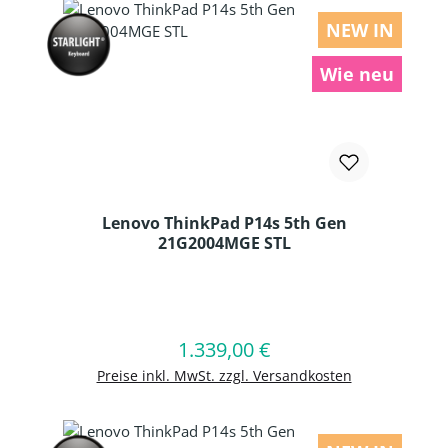
NEW IN
Wie neu
Lenovo ThinkPad P14s 5th Gen
21G2004MGE STL
Produkt Anzahl: Gib den gewünschten
1.339,00 €
Regulärer Preis:
In den Warenkorb
Preise inkl. MwSt. zzgl. Versandkosten