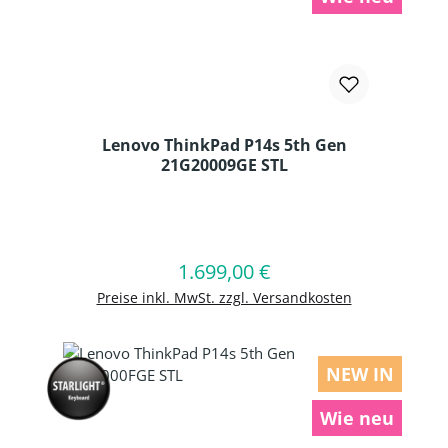
Lenovo ThinkPad P14s 5th Gen
21G20009GE STL
Produkt Anzahl: Gib den gewünschten
1.699,00 €
Regulärer Preis:
In den Warenkorb
Preise inkl. MwSt. zzgl. Versandkosten
NEW IN
Wie neu