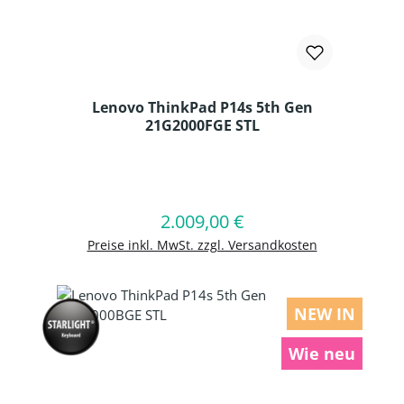
Lenovo ThinkPad P14s 5th Gen
21G2000FGE STL
Produkt Anzahl: Gib den gewünschten
2.009,00 €
Regulärer Preis:
In den Warenkorb
Preise inkl. MwSt. zzgl. Versandkosten
NEW IN
Wie neu