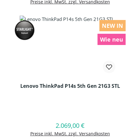
Preise inkl. MwSt. zzgl. Versandkosten
NEW IN
Wie neu
Lenovo ThinkPad P14s 5th Gen 21G3 STL
Produkt Anzahl: Gib den gewünschten
2.069,00 €
Regulärer Preis:
In den Warenkorb
Preise inkl. MwSt. zzgl. Versandkosten