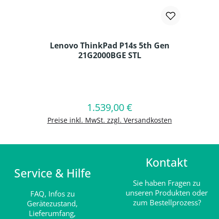
Lenovo ThinkPad P14s 5th Gen
21G2000BGE STL
Produkt Anzahl: Gib den gewünschten
1.539,00 €
Regulärer Preis:
In den Warenkorb
Preise inkl. MwSt. zzgl. Versandkosten
Kontakt
Service & Hilfe
Sie haben Fragen zu
unseren Produkten oder
FAQ,
Infos zu
zum Bestellprozess?
Gerätezustand,
Lieferumfang,