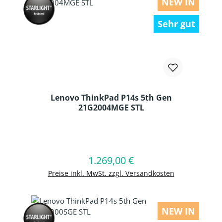
NEW IN
Sehr gut
Lenovo ThinkPad P14s 5th Gen
21G2004MGE STL
Produkt Anzahl: Gib den gewünschten
1.269,00 €
Regulärer Preis:
In den Warenkorb
Preise inkl. MwSt. zzgl. Versandkosten
NEW IN