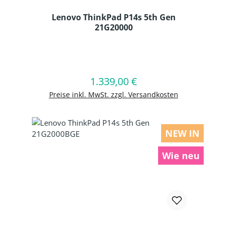
Lenovo ThinkPad P14s 5th Gen
21G20000
Produkt Anzahl: Gib den gewünschten
1.339,00 €
Regulärer Preis:
In den Warenkorb
Preise inkl. MwSt. zzgl. Versandkosten
NEW IN
Wie neu