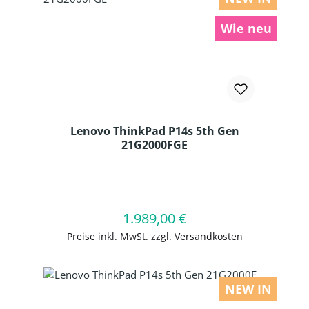
Wie neu
Lenovo ThinkPad P14s 5th Gen
21G2000FGE
Produkt Anzahl: Gib den gewünschten
1.989,00 €
Regulärer Preis:
In den Warenkorb
Preise inkl. MwSt. zzgl. Versandkosten
NEW IN