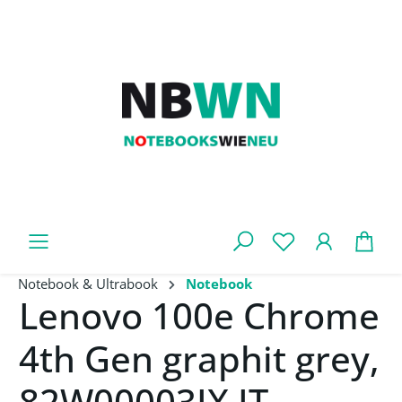
Zum Hauptinhalt springen
War
Notebook & Ultrabook
Notebook
Lenovo 100e Chrome
4th Gen graphit grey,
82W00003IX IT