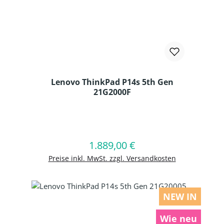
Lenovo ThinkPad P14s 5th Gen
21G2000F
Produkt Anzahl: Gib den gewünschten
1.889,00 €
Regulärer Preis:
In den Warenkorb
Preise inkl. MwSt. zzgl. Versandkosten
NEW IN
Wie neu