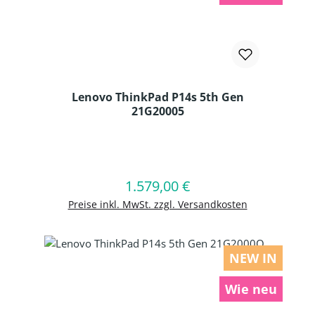
Lenovo ThinkPad P14s 5th Gen
21G20005
Produkt Anzahl: Gib den gewünschten
1.579,00 €
Regulärer Preis:
In den Warenkorb
Preise inkl. MwSt. zzgl. Versandkosten
NEW IN
Wie neu