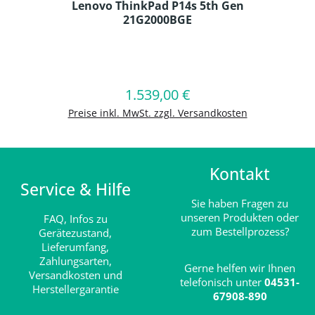
Lenovo ThinkPad P14s 5th Gen
21G2000BGE
Produkt Anzahl: Gib den gewünschten
1.539,00 €
Regulärer Preis:
In den Warenkorb
Preise inkl. MwSt. zzgl. Versandkosten
Kontakt
Service & Hilfe
Sie haben Fragen zu
unseren Produkten oder
FAQ,
Infos zu
zum Bestellprozess?
Gerätezustand,
Lieferumfang,
Zahlungsarten,
Gerne helfen wir Ihnen
Versandkosten und
telefonisch unter
04531-
Herstellergarantie
67908-890