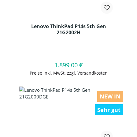
Lenovo ThinkPad P14s 5th Gen
21G2002H
Produkt Anzahl: Gib den gewünschten
1.899,00 €
Regulärer Preis:
In den Warenkorb
Preise inkl. MwSt. zzgl. Versandkosten
NEW IN
Sehr gut