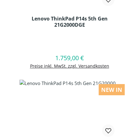
Lenovo ThinkPad P14s 5th Gen
21G2000DGE
Produkt Anzahl: Gib den gewünschten
1.759,00 €
Regulärer Preis:
In den Warenkorb
Preise inkl. MwSt. zzgl. Versandkosten
NEW IN