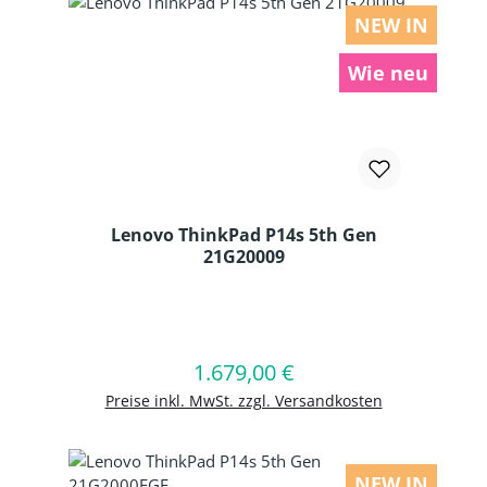
NEW IN
Wie neu
Lenovo ThinkPad P14s 5th Gen
21G20009
Produkt Anzahl: Gib den gewünschten
1.679,00 €
Regulärer Preis:
In den Warenkorb
Preise inkl. MwSt. zzgl. Versandkosten
NEW IN