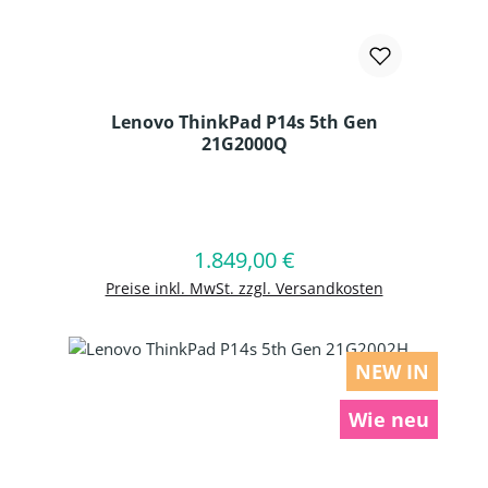
Lenovo ThinkPad P14s 5th Gen
21G2000Q
Produkt Anzahl: Gib den gewünschten
1.849,00 €
Regulärer Preis:
In den Warenkorb
Preise inkl. MwSt. zzgl. Versandkosten
NEW IN
Wie neu