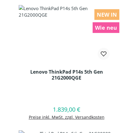
NEW IN
Wie neu
Lenovo ThinkPad P14s 5th Gen
21G2000QGE
Produkt Anzahl: Gib den gewünschten
1.839,00 €
Regulärer Preis:
In den Warenkorb
Preise inkl. MwSt. zzgl. Versandkosten