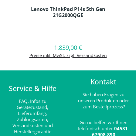
Lenovo ThinkPad P14s 5th Gen
21G2000QGE
Produkt Anzahl: Gib den gewünschten
1.839,00 €
Regulärer Preis:
In den Warenkorb
Preise inkl. MwSt. zzgl. Versandkosten
Kontakt
Service & Hilfe
Sie haben Fragen zu
unseren Produkten oder
FAQ,
Infos zu
zum Bestellprozess?
Gerätezustand,
Lieferumfang,
Zahlungsarten,
Gerne helfen wir Ihnen
Versandkosten und
telefonisch unter
04531-
Herstellergarantie
67908-890