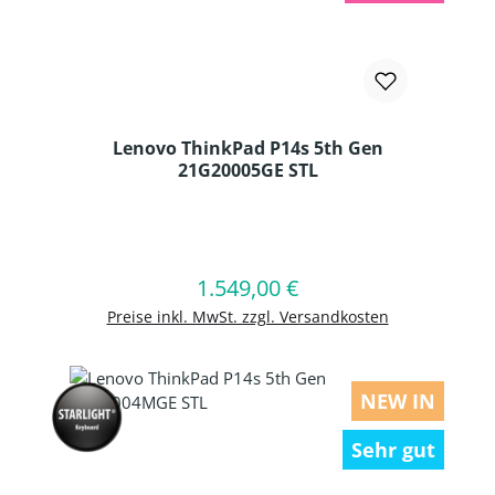
Lenovo ThinkPad P14s 5th Gen
21G20005GE STL
Produkt Anzahl: Gib den gewünschten
1.549,00 €
Regulärer Preis:
In den Warenkorb
Preise inkl. MwSt. zzgl. Versandkosten
NEW IN
Sehr gut