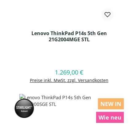
Lenovo ThinkPad P14s 5th Gen
21G2004MGE STL
Produkt Anzahl: Gib den gewünschten
1.269,00 €
Regulärer Preis:
In den Warenkorb
Preise inkl. MwSt. zzgl. Versandkosten
NEW IN
Wie neu