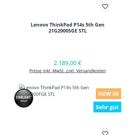
Lenovo ThinkPad P14s 5th Gen
21G2000SGE STL
Produkt Anzahl: Gib den gewünschten
2.189,00 €
Regulärer Preis:
In den Warenkorb
Preise inkl. MwSt. zzgl. Versandkosten
NEW IN
Sehr gut