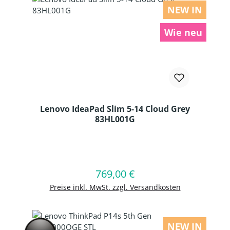
NEW IN
Wie neu
Lenovo IdeaPad Slim 5-14 Cloud Grey
83HL001G
Produkt Anzahl: Gib den gewünschten
769,00 €
Regulärer Preis:
In den Warenkorb
Preise inkl. MwSt. zzgl. Versandkosten
NEW IN