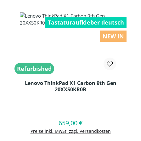
Tastaturaufkleber deutsch
NEW IN
Refurbished
Lenovo ThinkPad X1 Carbon 9th Gen
20XXS0KR0B
Produkt Anzahl: Gib den gewünschten
659,00 €
Regulärer Preis:
In den Warenkorb
Preise inkl. MwSt. zzgl. Versandkosten