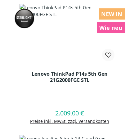
NEW IN
Wie neu
Lenovo ThinkPad P14s 5th Gen
21G2000FGE STL
Produkt Anzahl: Gib den gewünschten
2.009,00 €
Regulärer Preis:
In den Warenkorb
Preise inkl. MwSt. zzgl. Versandkosten