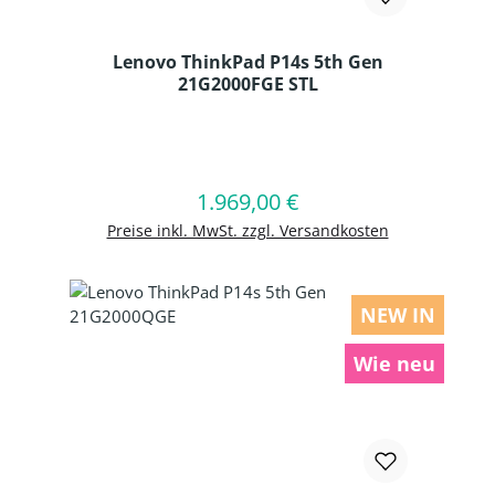
Lenovo ThinkPad P14s 5th Gen
21G2000FGE STL
Produkt Anzahl: Gib den gewünschten
1.969,00 €
Regulärer Preis:
In den Warenkorb
Preise inkl. MwSt. zzgl. Versandkosten
NEW IN
Wie neu