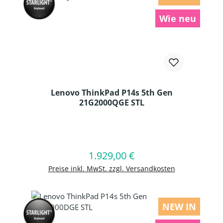
Wie neu
Lenovo ThinkPad P14s 5th Gen
21G2000QGE STL
Produkt Anzahl: Gib den gewünschten
1.929,00 €
Regulärer Preis:
In den Warenkorb
Preise inkl. MwSt. zzgl. Versandkosten
NEW IN