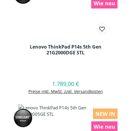
Wie neu
Lenovo ThinkPad P14s 5th Gen
21G2000DGE STL
Produkt Anzahl: Gib den gewünschten
1.789,00 €
Regulärer Preis:
In den Warenkorb
Preise inkl. MwSt. zzgl. Versandkosten
NEW IN
Wie neu