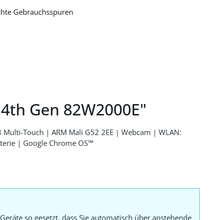
ichte Gebrauchsspuren
 4th Gen 82W2000E"
 Multi-Touch | ARM Mali G52 2EE | Webcam | WLAN:
tterie | Google Chrome OS™
Geräte so gesetzt, dass Sie automatisch über anstehende