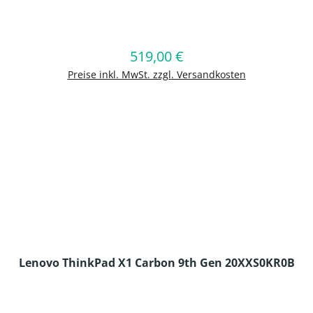
en Wert ein oder benutze die Schaltflä
519,00 €
Regulärer Preis:
In den Warenkorb
Preise inkl. MwSt. zzgl. Versandkosten
Lenovo ThinkPad X1 Carbon 9th Gen 20XXS0KR0B