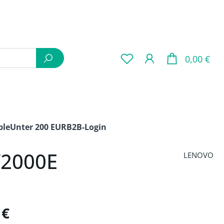
War
0,00 €
ple
Unter 200 EUR
B2B-Login
W2000E
LENOVO
is:
 €