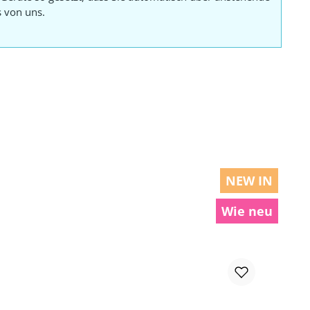
s von uns.
NEW IN
Wie neu