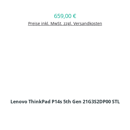
en Wert ein oder benutze die Schaltflä
659,00 €
Regulärer Preis:
In den Warenkorb
Preise inkl. MwSt. zzgl. Versandkosten
Lenovo ThinkPad P14s 5th Gen 21G3S2DP00 STL
en Wert ein oder benutze die Schaltflä