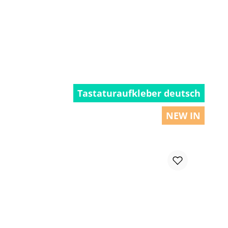
chen um die Anzahl zu erhöhen oder zu r
Tastaturaufkleber deutsch
NEW IN