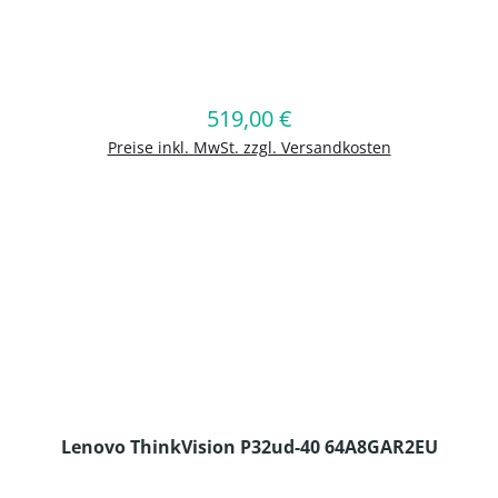
en Wert ein oder benutze die Schaltflä
519,00 €
Regulärer Preis:
In den Warenkorb
Preise inkl. MwSt. zzgl. Versandkosten
Lenovo ThinkVision P32ud-40 64A8GAR2EU