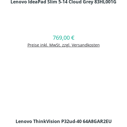
Lenovo IdeaPad Slim 5-14 Cloud Grey 83HL001G
en Wert ein oder benutze die Schaltflä
769,00 €
Regulärer Preis:
In den Warenkorb
Preise inkl. MwSt. zzgl. Versandkosten
Lenovo ThinkVision P32ud-40 64A8GAR2EU