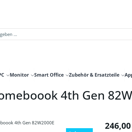
PC
Monitor
Smart Office
Zubehör & Ersatzteile
Ap
romeboook 4th Gen 82
Regulärer Pre
246,00