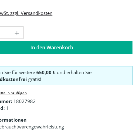
MwSt. zzgl. Versandkosten
Anzahl: Gib den gewünschten Wert ein o
In den Warenkorb
en Sie für weitere
650,00 €
und erhalten Sie
dkostenfrei
gratis!
ttel hinzufügen
mmer:
18027982
d:
1
formationen
ebrauchtwarengewährleistung