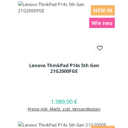
NEW IN
Wie neu
Lenovo ThinkPad P14s 5th Gen
21G2000FGE
Produkt Anzahl: Gib den gewünschten
1.989,00 €
Regulärer Preis:
In den Warenkorb
Preise inkl. MwSt. zzgl. Versandkosten