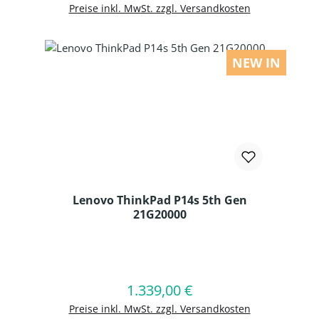
Preise inkl. MwSt. zzgl. Versandkosten
NEW IN
Lenovo ThinkPad P14s 5th Gen
21G20000
Produkt Anzahl: Gib den gewünschten
1.339,00 €
Regulärer Preis:
In den Warenkorb
Preise inkl. MwSt. zzgl. Versandkosten