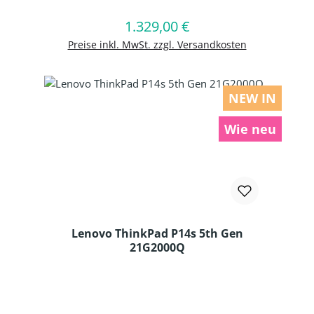
1.329,00 €
Regulärer Preis:
In den Warenkorb
Preise inkl. MwSt. zzgl. Versandkosten
NEW IN
Wie neu
Lenovo ThinkPad P14s 5th Gen
21G2000Q
Produkt Anzahl: Gib den gewünschten