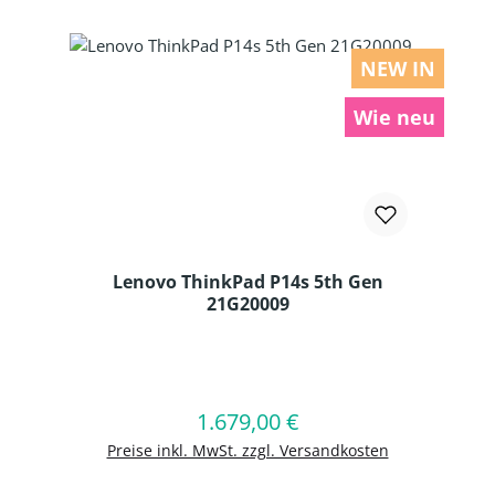
NEW IN
Wie neu
Lenovo ThinkPad P14s 5th Gen
21G20009
Produkt Anzahl: Gib den gewünschten
1.679,00 €
Regulärer Preis:
In den Warenkorb
Preise inkl. MwSt. zzgl. Versandkosten