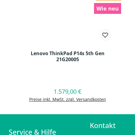
Wie neu
Lenovo ThinkPad P14s 5th Gen
21G20005
Produkt Anzahl: Gib den gewünschten
1.579,00 €
Regulärer Preis:
In den Warenkorb
Preise inkl. MwSt. zzgl. Versandkosten
Kontakt
Service & Hilfe