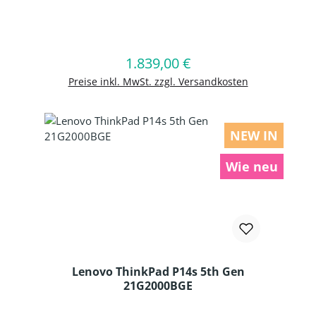
Produkt Anzahl: Gib den gewünschten
1.839,00 €
Regulärer Preis:
In den Warenkorb
Preise inkl. MwSt. zzgl. Versandkosten
NEW IN
Wie neu
Lenovo ThinkPad P14s 5th Gen
21G2000BGE