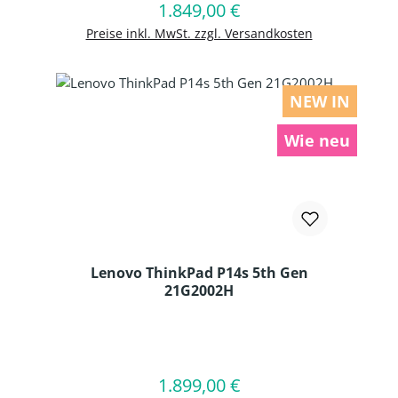
1.849,00 €
Regulärer Preis:
In den Warenkorb
Preise inkl. MwSt. zzgl. Versandkosten
NEW IN
Wie neu
Lenovo ThinkPad P14s 5th Gen
21G2002H
Produkt Anzahl: Gib den gewünschten
1.899,00 €
Regulärer Preis:
In den Warenkorb