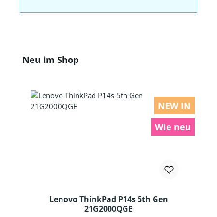
Produktgalerie überspringen
Neu im Shop
NEW IN
Wie neu
Lenovo ThinkPad P14s 5th Gen
21G2000QGE