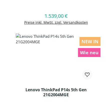
Produkt Anzahl: Gib den gewünschten
1.539,00 €
Regulärer Preis:
In den Warenkorb
Preise inkl. MwSt. zzgl. Versandkosten
NEW IN
Wie neu
Lenovo ThinkPad P14s 5th Gen
21G2004MGE
Produkt Anzahl: Gib den gewünschten