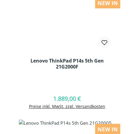
NEW IN
Lenovo ThinkPad P14s 5th Gen
21G2000F
Produkt Anzahl: Gib den gewünschten
1.889,00 €
Regulärer Preis:
In den Warenkorb
Preise inkl. MwSt. zzgl. Versandkosten
NEW IN