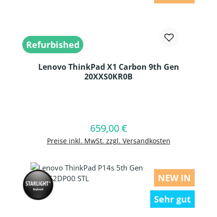
Refurbished
Lenovo ThinkPad X1 Carbon 9th Gen
20XXS0KR0B
Produkt Anzahl: Gib den gewünschten
659,00 €
Regulärer Preis:
In den Warenkorb
Preise inkl. MwSt. zzgl. Versandkosten
NEW IN
Sehr gut