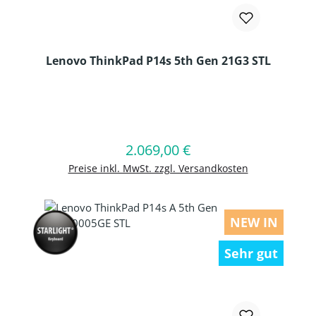
Lenovo ThinkPad P14s 5th Gen 21G3 STL
Produkt Anzahl: Gib den gewünschten
2.069,00 €
Regulärer Preis:
In den Warenkorb
Preise inkl. MwSt. zzgl. Versandkosten
NEW IN
Sehr gut