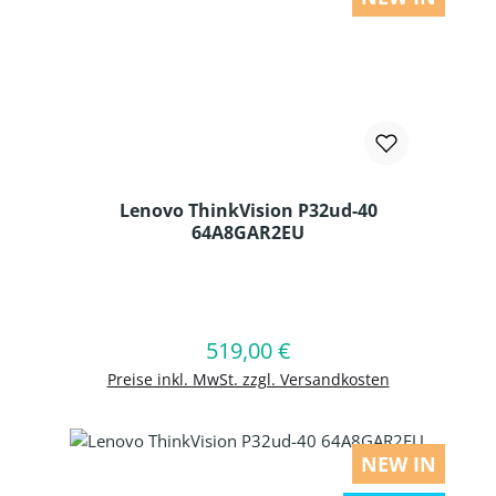
Lenovo ThinkVision P32ud-40
64A8GAR2EU
Produkt Anzahl: Gib den gewünschten
519,00 €
Regulärer Preis:
In den Warenkorb
Preise inkl. MwSt. zzgl. Versandkosten
NEW IN