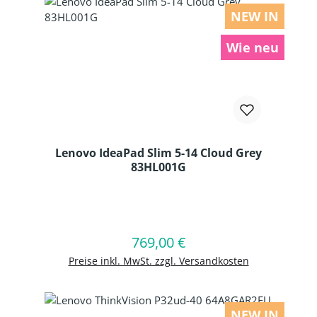
NEW IN
Wie neu
Lenovo IdeaPad Slim 5-14 Cloud Grey
83HL001G
Produkt Anzahl: Gib den gewünschten
769,00 €
Regulärer Preis:
In den Warenkorb
Preise inkl. MwSt. zzgl. Versandkosten
NEW IN