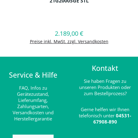
21G2000SGE STL
Produkt Anzahl: Gib den gewünschten
2.189,00 €
Regulärer Preis:
In den Warenkorb
Preise inkl. MwSt. zzgl. Versandkosten
Kontakt
Service & Hilfe
Sie haben Fragen zu
unseren Produkten oder
FAQ,
Infos zu
zum Bestellprozess?
Gerätezustand,
Lieferumfang,
Zahlungsarten,
Gerne helfen wir Ihnen
Versandkosten und
telefonisch unter
04531-
Herstellergarantie
67908-890