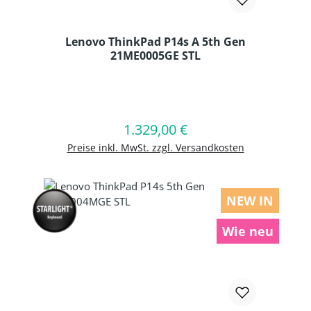
Lenovo ThinkPad P14s A 5th Gen
21ME0005GE STL
Produkt Anzahl: Gib den gewünschten
1.329,00 €
Regulärer Preis:
In den Warenkorb
Preise inkl. MwSt. zzgl. Versandkosten
NEW IN
Wie neu