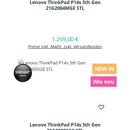
Lenovo ThinkPad P14s 5th Gen
21G2004MGE STL
Produkt Anzahl: Gib den gewünschten
1.269,00 €
Regulärer Preis:
In den Warenkorb
Preise inkl. MwSt. zzgl. Versandkosten
NEW IN
Wie neu
Lenovo ThinkPad P14s 5th Gen