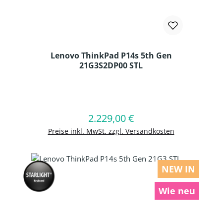
Lenovo ThinkPad P14s 5th Gen
21G3S2DP00 STL
Produkt Anzahl: Gib den gewünschten
2.229,00 €
Regulärer Preis:
In den Warenkorb
Preise inkl. MwSt. zzgl. Versandkosten
NEW IN
Wie neu