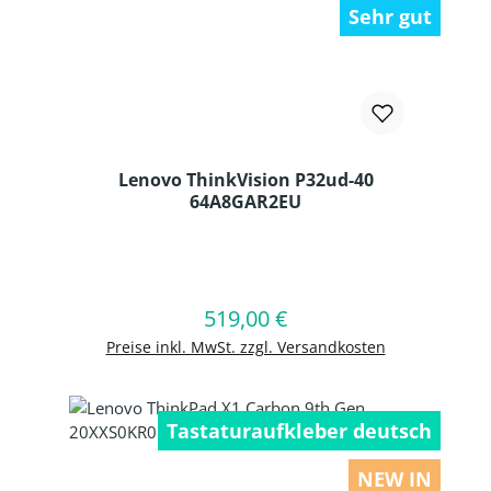
Sehr gut
Lenovo ThinkVision P32ud-40
64A8GAR2EU
Produkt Anzahl: Gib den gewünschten
519,00 €
Regulärer Preis:
In den Warenkorb
Preise inkl. MwSt. zzgl. Versandkosten
Tastaturaufkleber deutsch
NEW IN