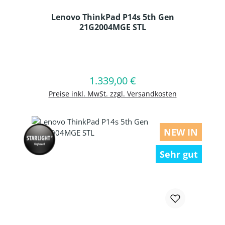
Lenovo ThinkPad P14s 5th Gen
21G2004MGE STL
Produkt Anzahl: Gib den gewünschten
1.339,00 €
Regulärer Preis:
In den Warenkorb
Preise inkl. MwSt. zzgl. Versandkosten
NEW IN
Sehr gut