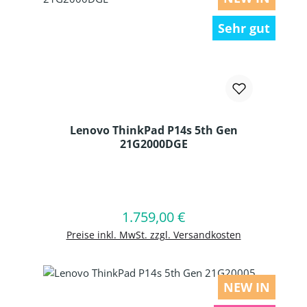
Sehr gut
Lenovo ThinkPad P14s 5th Gen
21G2000DGE
Produkt Anzahl: Gib den gewünschten
1.759,00 €
Regulärer Preis:
In den Warenkorb
Preise inkl. MwSt. zzgl. Versandkosten
NEW IN