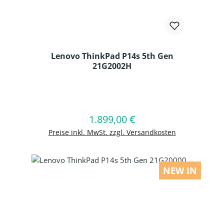
Lenovo ThinkPad P14s 5th Gen
21G2002H
Produkt Anzahl: Gib den gewünschten
1.899,00 €
Regulärer Preis:
In den Warenkorb
Preise inkl. MwSt. zzgl. Versandkosten
NEW IN