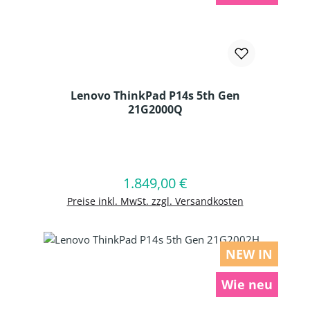
Lenovo ThinkPad P14s 5th Gen
21G2000Q
Produkt Anzahl: Gib den gewünschten
1.849,00 €
Regulärer Preis:
In den Warenkorb
Preise inkl. MwSt. zzgl. Versandkosten
NEW IN
Wie neu