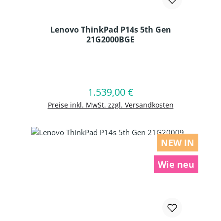
Lenovo ThinkPad P14s 5th Gen
21G2000BGE
Produkt Anzahl: Gib den gewünschten
1.539,00 €
Regulärer Preis:
In den Warenkorb
Preise inkl. MwSt. zzgl. Versandkosten
NEW IN
Wie neu