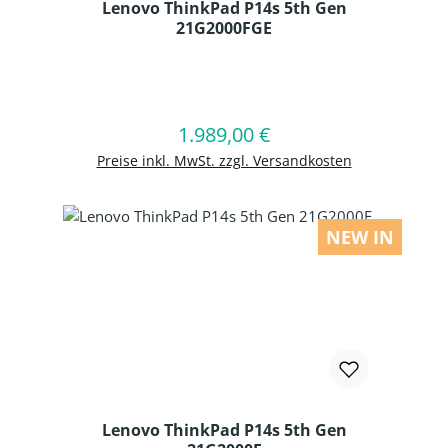
Lenovo ThinkPad P14s 5th Gen
21G2000FGE
Produkt Anzahl: Gib den gewünschten
1.989,00 €
Regulärer Preis:
In den Warenkorb
Preise inkl. MwSt. zzgl. Versandkosten
NEW IN
Lenovo ThinkPad P14s 5th Gen