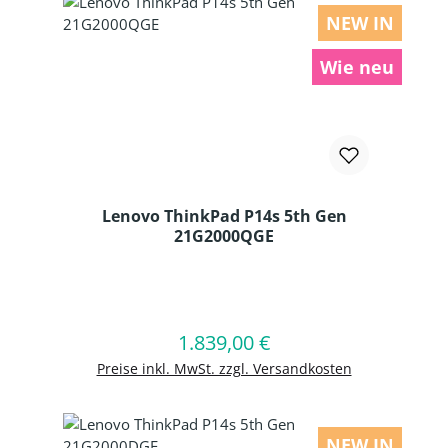
NEW IN
Wie neu
Lenovo ThinkPad P14s 5th Gen
21G2000QGE
Produkt Anzahl: Gib den gewünschten
1.839,00 €
Regulärer Preis:
In den Warenkorb
Preise inkl. MwSt. zzgl. Versandkosten
NEW IN