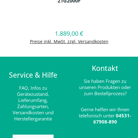
21G2000F
Produkt Anzahl: Gib den gewünschten
1.889,00 €
Regulärer Preis:
In den Warenkorb
Preise inkl. MwSt. zzgl. Versandkosten
Kontakt
Service & Hilfe
Sie haben Fragen zu
unseren Produkten oder
FAQ,
Infos zu
zum Bestellprozess?
Gerätezustand,
Lieferumfang,
Zahlungsarten,
Gerne helfen wir Ihnen
Versandkosten und
telefonisch unter
04531-
Herstellergarantie
67908-890