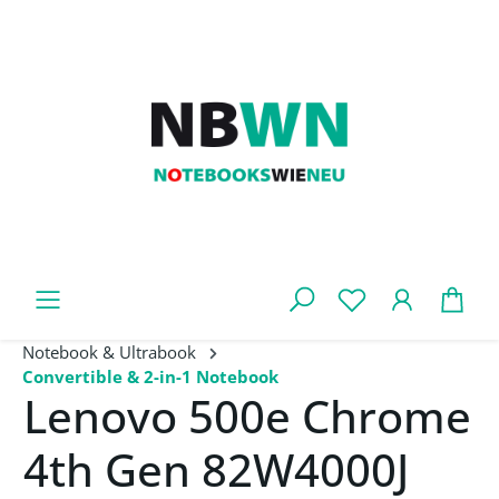
Zum Hauptinhalt springen
War
Notebook & Ultrabook
Convertible & 2-in-1 Notebook
Lenovo 500e Chrome
4th Gen 82W4000J