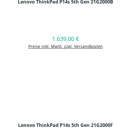
Lenovo ThinkPad P14s 5th Gen 21G2000B
en Wert ein oder benutze die Schaltflä
1.639,00 €
Regulärer Preis:
In den Warenkorb
Preise inkl. MwSt. zzgl. Versandkosten
Lenovo ThinkPad P14s 5th Gen 21G2000F