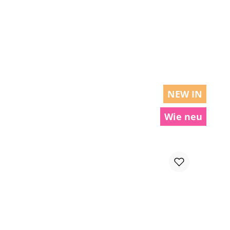
chen um die Anzahl zu erhöhen oder zu r
NEW IN
Wie neu