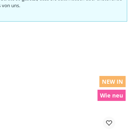
s von uns.
NEW IN
Wie neu