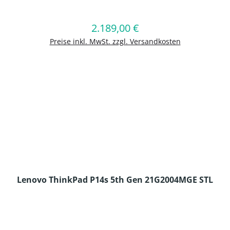
en Wert ein oder benutze die Schaltflä
2.189,00 €
Regulärer Preis:
In den Warenkorb
Preise inkl. MwSt. zzgl. Versandkosten
Lenovo ThinkPad P14s 5th Gen 21G2004MGE STL
en Wert ein oder benutze die Schaltflä