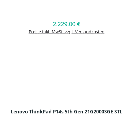
en Wert ein oder benutze die Schaltflä
2.229,00 €
Regulärer Preis:
In den Warenkorb
Preise inkl. MwSt. zzgl. Versandkosten
Lenovo ThinkPad P14s 5th Gen 21G2000SGE STL