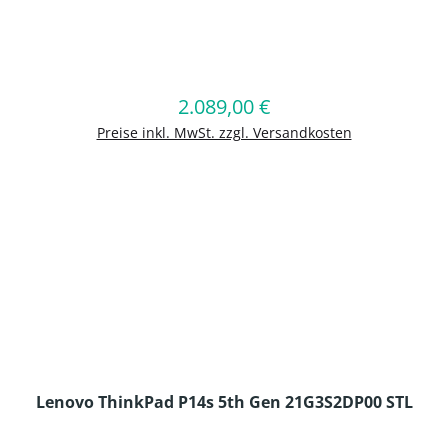
en Wert ein oder benutze die Schaltflä
2.089,00 €
Regulärer Preis:
In den Warenkorb
Preise inkl. MwSt. zzgl. Versandkosten
Lenovo ThinkPad P14s 5th Gen 21G3S2DP00 STL