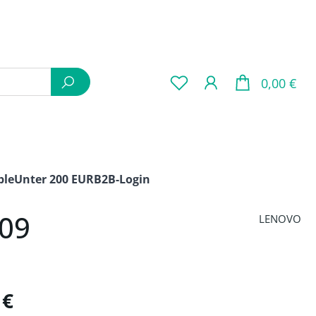
War
0,00 €
ple
Unter 200 EUR
B2B-Login
009
LENOVO
is:
 €