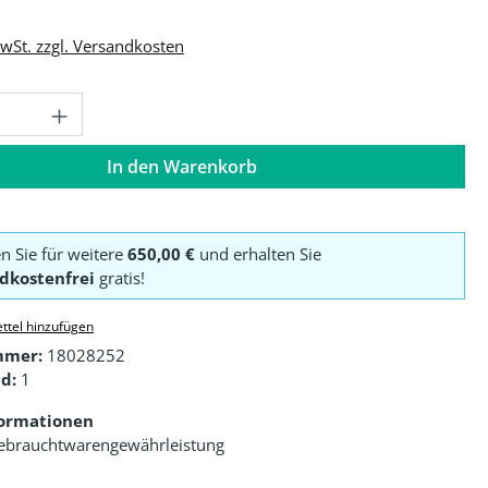
MwSt. zzgl. Versandkosten
Anzahl: Gib den gewünschten Wert ein o
In den Warenkorb
en Sie für weitere
650,00 €
und erhalten Sie
dkostenfrei
gratis!
ttel hinzufügen
mmer:
18028252
d:
1
formationen
ebrauchtwarengewährleistung