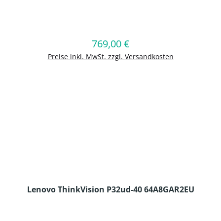
en Wert ein oder benutze die Schaltflä
769,00 €
Regulärer Preis:
In den Warenkorb
Preise inkl. MwSt. zzgl. Versandkosten
Lenovo ThinkVision P32ud-40 64A8GAR2EU