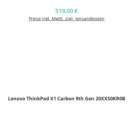
519,00 €
Regulärer Preis:
In den Warenkorb
Preise inkl. MwSt. zzgl. Versandkosten
Lenovo ThinkPad X1 Carbon 9th Gen 20XXS0KR0B
en Wert ein oder benutze die Schaltflä