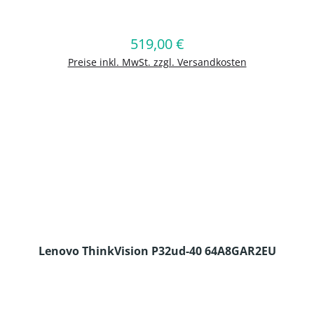
en Wert ein oder benutze die Schaltflä
519,00 €
Regulärer Preis:
In den Warenkorb
Preise inkl. MwSt. zzgl. Versandkosten
Lenovo ThinkVision P32ud-40 64A8GAR2EU
en Wert ein oder benutze die Schaltflä