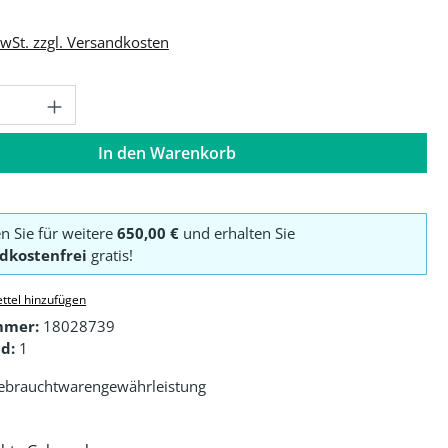
MwSt. zzgl. Versandkosten
Anzahl: Gib den gewünschten Wert ein o
In den Warenkorb
en Sie für weitere
650,00 €
und erhalten Sie
dkostenfrei
gratis!
ttel hinzufügen
mmer:
18028739
d:
1
ebrauchtwarengewährleistung