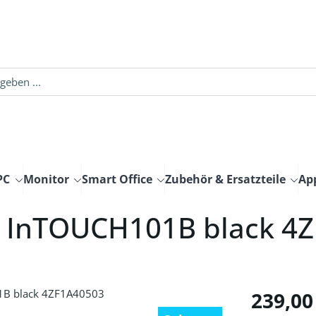
PC
Monitor
Smart Office
Zubehör & Ersatzteile
Ap
n InTOUCH101B black 4
Regulärer Pre
239,00