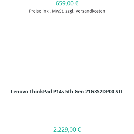
659,00 €
Regulärer Preis:
In den Warenkorb
Preise inkl. MwSt. zzgl. Versandkosten
Lenovo ThinkPad P14s 5th Gen 21G3S2DP00 STL
en Wert ein oder benutze die Schaltflä
2.229,00 €
Regulärer Preis:
In den Warenkorb