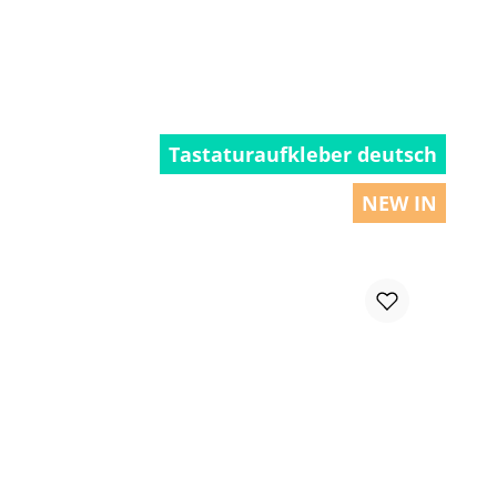
Tastaturaufkleber deutsch
NEW IN
chen um die Anzahl zu erhöhen oder zu r