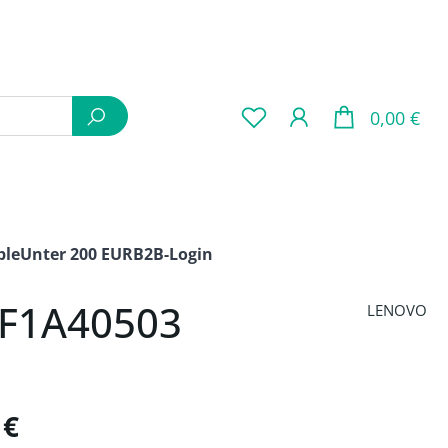
War
0,00 €
ple
Unter 200 EUR
B2B-Login
ZF1A40503
LENOVO
is:
 €