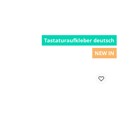
Tastaturaufkleber deutsch
NEW IN
chen um die Anzahl zu erhöhen oder zu r