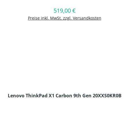
519,00 €
Regulärer Preis:
In den Warenkorb
Preise inkl. MwSt. zzgl. Versandkosten
Lenovo ThinkPad X1 Carbon 9th Gen 20XXS0KR0B
en Wert ein oder benutze die Schaltflä