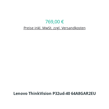
en Wert ein oder benutze die Schaltflä
769,00 €
Regulärer Preis:
In den Warenkorb
Preise inkl. MwSt. zzgl. Versandkosten
Lenovo ThinkVision P32ud-40 64A8GAR2EU