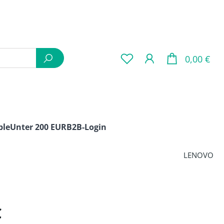
War
0,00 €
ple
Unter 200 EUR
B2B-Login
LENOVO
is:
€