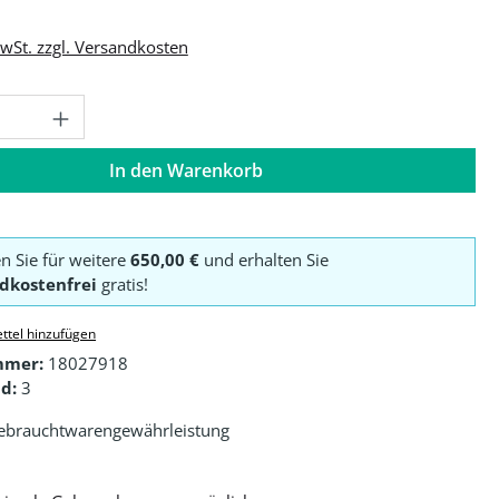
MwSt. zzgl. Versandkosten
Anzahl: Gib den gewünschten Wert ein o
In den Warenkorb
en Sie für weitere
650,00 €
und erhalten Sie
dkostenfrei
gratis!
ttel hinzufügen
mmer:
18027918
d:
3
ebrauchtwarengewährleistung