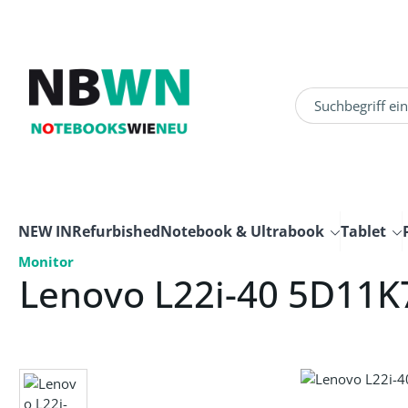
um Hauptinhalt springen
Zur Suche springen
NEW IN
Refurbished
Notebook & Ultrabook
Tablet
Monitor
Lenovo L22i-40 5D11K
Bildergalerie überspringen