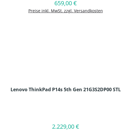
659,00 €
Regulärer Preis:
In den Warenkorb
Preise inkl. MwSt. zzgl. Versandkosten
Lenovo ThinkPad P14s 5th Gen 21G3S2DP00 STL
en Wert ein oder benutze die Schaltflä
2.229,00 €
Regulärer Preis:
In den Warenkorb