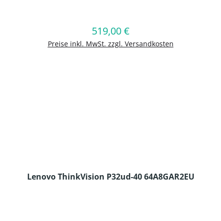
en Wert ein oder benutze die Schaltflä
519,00 €
Regulärer Preis:
In den Warenkorb
Preise inkl. MwSt. zzgl. Versandkosten
Lenovo ThinkVision P32ud-40 64A8GAR2EU
en Wert ein oder benutze die Schaltflä