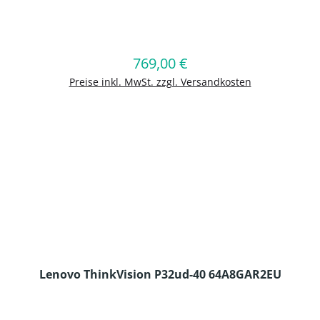
en Wert ein oder benutze die Schaltflä
769,00 €
Regulärer Preis:
In den Warenkorb
Preise inkl. MwSt. zzgl. Versandkosten
Lenovo ThinkVision P32ud-40 64A8GAR2EU