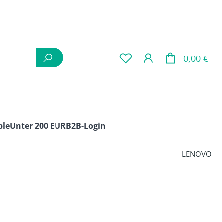
War
0,00 €
ple
Unter 200 EUR
B2B-Login
LENOVO
is: