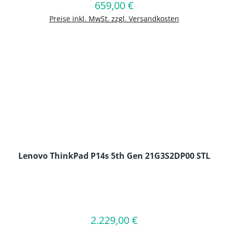
659,00 €
Regulärer Preis:
In den Warenkorb
Preise inkl. MwSt. zzgl. Versandkosten
Lenovo ThinkPad P14s 5th Gen 21G3S2DP00 STL
en Wert ein oder benutze die Schaltflä
2.229,00 €
Regulärer Preis:
In den Warenkorb