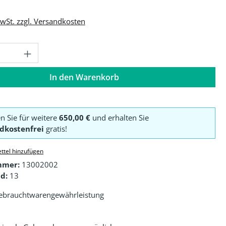
MwSt. zzgl. Versandkosten
Anzahl: Gib den gewünschten Wert ein o
In den Warenkorb
en Sie für weitere
650,00 €
und erhalten Sie
dkostenfrei
gratis!
ttel hinzufügen
mmer:
13002002
d:
13
ebrauchtwarengewährleistung