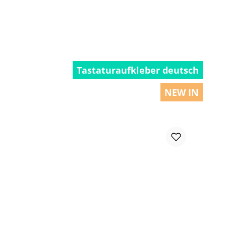
Tastaturaufkleber deutsch
NEW IN
chen um die Anzahl zu erhöhen oder zu r