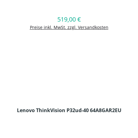
en Wert ein oder benutze die Schaltflä
519,00 €
Regulärer Preis:
In den Warenkorb
Preise inkl. MwSt. zzgl. Versandkosten
Lenovo ThinkVision P32ud-40 64A8GAR2EU
en Wert ein oder benutze die Schaltflä