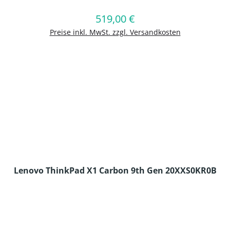
519,00 €
Regulärer Preis:
In den Warenkorb
Preise inkl. MwSt. zzgl. Versandkosten
Lenovo ThinkPad X1 Carbon 9th Gen 20XXS0KR0B
en Wert ein oder benutze die Schaltflä