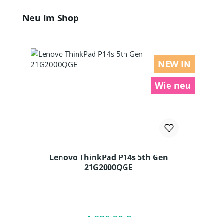
Produktgalerie überspringen
Neu im Shop
NEW IN
Wie neu
Lenovo ThinkPad P14s 5th Gen
21G2000QGE
Produkt Anzahl: Gib den gewünschten