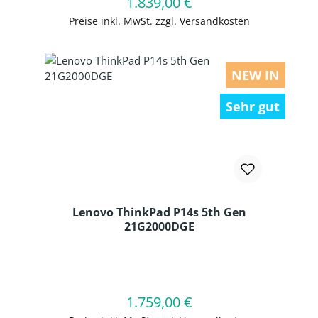
1.839,00 €
Regulärer Preis:
In den Warenkorb
Preise inkl. MwSt. zzgl. Versandkosten
NEW IN
Sehr gut
Lenovo ThinkPad P14s 5th Gen
21G2000DGE
Produkt Anzahl: Gib den gewünschten
1.759,00 €
Regulärer Preis:
In den Warenkorb