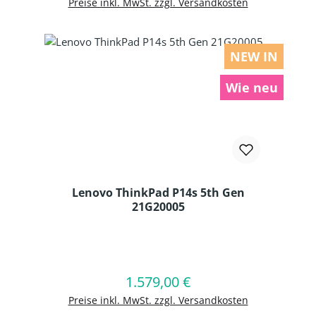
Preise inkl. MwSt. zzgl. Versandkosten
NEW IN
Wie neu
Lenovo ThinkPad P14s 5th Gen
21G20005
Produkt Anzahl: Gib den gewünschten
1.579,00 €
Regulärer Preis:
In den Warenkorb
Preise inkl. MwSt. zzgl. Versandkosten