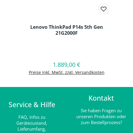
Lenovo ThinkPad P14s 5th Gen
21G2000F
Produkt Anzahl: Gib den gewünschten
1.889,00 €
Regulärer Preis:
In den Warenkorb
Preise inkl. MwSt. zzgl. Versandkosten
Kontakt
Service & Hilfe
Sie haben Fragen zu
unseren Produkten oder
FAQ,
Infos zu
zum Bestellprozess?
Gerätezustand,
Lieferumfang,