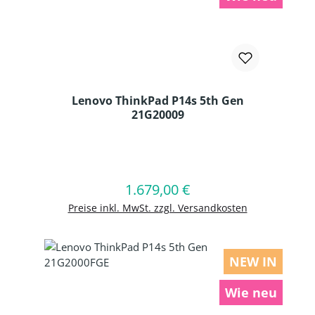
Lenovo ThinkPad P14s 5th Gen
21G20009
Produkt Anzahl: Gib den gewünschten
1.679,00 €
Regulärer Preis:
In den Warenkorb
Preise inkl. MwSt. zzgl. Versandkosten
NEW IN
Wie neu