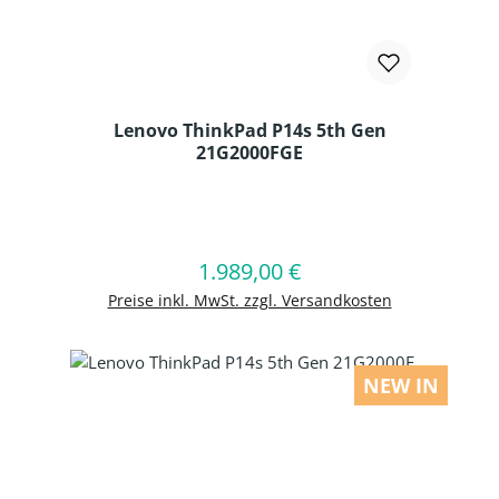
Lenovo ThinkPad P14s 5th Gen
21G2000FGE
Produkt Anzahl: Gib den gewünschten
1.989,00 €
Regulärer Preis:
In den Warenkorb
Preise inkl. MwSt. zzgl. Versandkosten
NEW IN