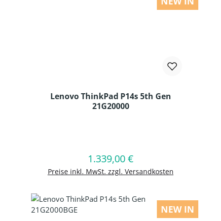
NEW IN
Lenovo ThinkPad P14s 5th Gen
21G20000
Produkt Anzahl: Gib den gewünschten
1.339,00 €
Regulärer Preis:
In den Warenkorb
Preise inkl. MwSt. zzgl. Versandkosten
NEW IN