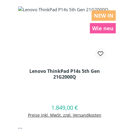
NEW IN
Wie neu
Lenovo ThinkPad P14s 5th Gen
21G2000Q
Produkt Anzahl: Gib den gewünschten
1.849,00 €
Regulärer Preis:
In den Warenkorb
Preise inkl. MwSt. zzgl. Versandkosten