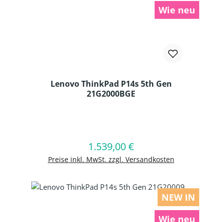
Wie neu
Lenovo ThinkPad P14s 5th Gen
21G2000BGE
Produkt Anzahl: Gib den gewünschten
1.539,00 €
Regulärer Preis:
In den Warenkorb
Preise inkl. MwSt. zzgl. Versandkosten
NEW IN
Wie neu