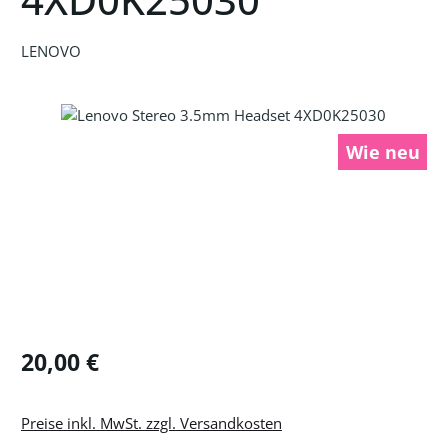
LENOVO
Bildergalerie überspringen
Wie neu
Regulärer Preis:
20,00 €
Preise inkl. MwSt. zzgl. Versandkosten