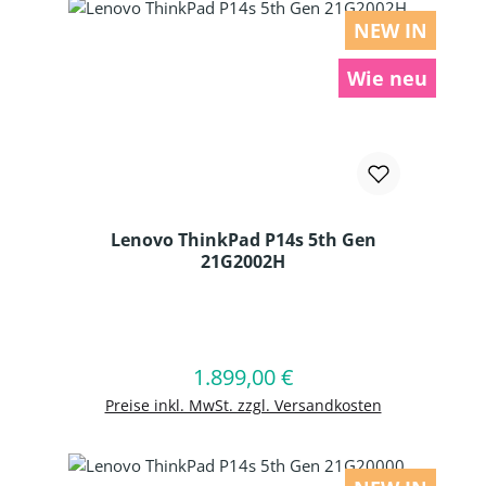
NEW IN
Wie neu
Lenovo ThinkPad P14s 5th Gen
21G2002H
Produkt Anzahl: Gib den gewünschten
1.899,00 €
Regulärer Preis:
In den Warenkorb
Preise inkl. MwSt. zzgl. Versandkosten