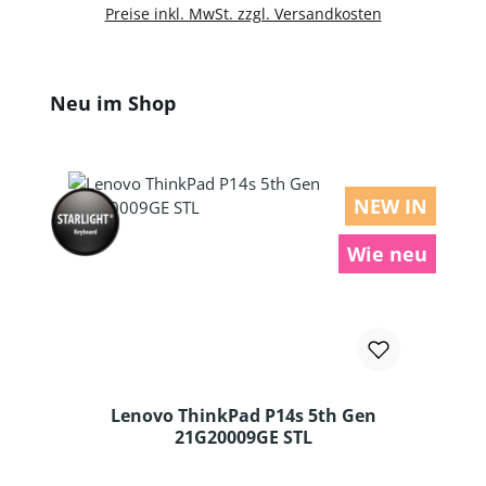
Preise inkl. MwSt. zzgl. Versandkosten
Produktgalerie überspringen
Neu im Shop
NEW IN
Wie neu
Lenovo ThinkPad P14s 5th Gen
21G20009GE STL