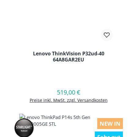
Lenovo ThinkVision P32ud-40
64A8GAR2EU
Produkt Anzahl: Gib den gewünschten
519,00 €
Regulärer Preis:
In den Warenkorb
Preise inkl. MwSt. zzgl. Versandkosten
NEW IN