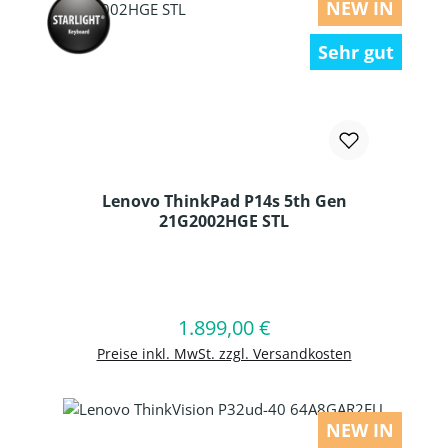
NEW IN
Sehr gut
Lenovo ThinkPad P14s 5th Gen
21G2002HGE STL
Produkt Anzahl: Gib den gewünschten
1.899,00 €
Regulärer Preis:
In den Warenkorb
Preise inkl. MwSt. zzgl. Versandkosten
NEW IN