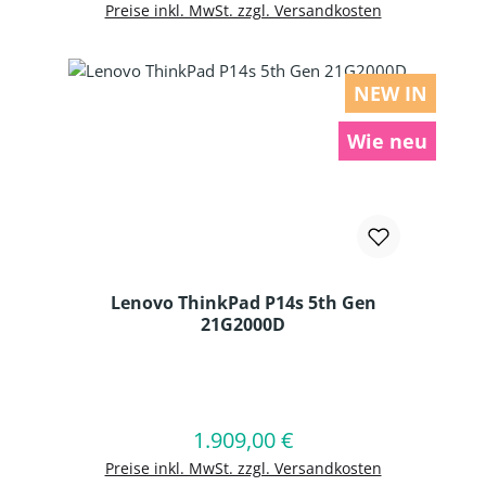
Preise inkl. MwSt. zzgl. Versandkosten
NEW IN
Wie neu
Lenovo ThinkPad P14s 5th Gen
21G2000D
Produkt Anzahl: Gib den gewünschten
1.909,00 €
Regulärer Preis:
In den Warenkorb
Preise inkl. MwSt. zzgl. Versandkosten