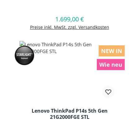
Produkt Anzahl: Gib den gewünschten
1.699,00 €
Regulärer Preis:
In den Warenkorb
Preise inkl. MwSt. zzgl. Versandkosten
NEW IN
Wie neu
Lenovo ThinkPad P14s 5th Gen
21G2000FGE STL
Produkt Anzahl: Gib den gewünschten