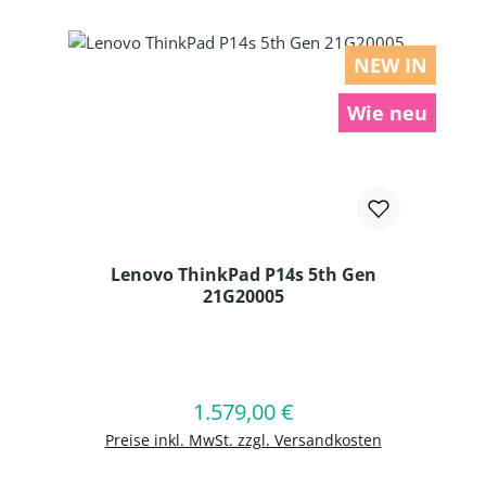
NEW IN
Wie neu
Lenovo ThinkPad P14s 5th Gen
21G20005
Produkt Anzahl: Gib den gewünschten
1.579,00 €
Regulärer Preis:
In den Warenkorb
Preise inkl. MwSt. zzgl. Versandkosten