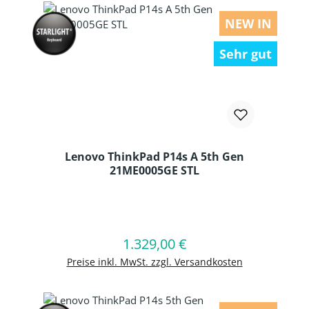
NEW IN
Sehr gut
Lenovo ThinkPad P14s A 5th Gen
21ME0005GE STL
Produkt Anzahl: Gib den gewünschten
1.329,00 €
Regulärer Preis:
In den Warenkorb
Preise inkl. MwSt. zzgl. Versandkosten