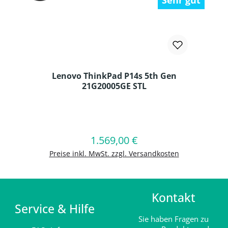
Sehr gut
Lenovo ThinkPad P14s 5th Gen
21G20005GE STL
Produkt Anzahl: Gib den gewünschten
1.569,00 €
Regulärer Preis:
In den Warenkorb
Preise inkl. MwSt. zzgl. Versandkosten
Kontakt
Service & Hilfe
Sie haben Fragen zu