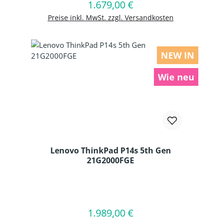
1.679,00 €
Regulärer Preis:
In den Warenkorb
Preise inkl. MwSt. zzgl. Versandkosten
NEW IN
Wie neu
Lenovo ThinkPad P14s 5th Gen
21G2000FGE
Produkt Anzahl: Gib den gewünschten
1.989,00 €
Regulärer Preis:
In den Warenkorb