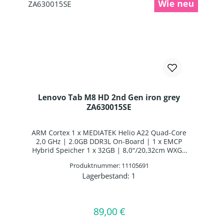
Wie neu
Lenovo Tab M8 HD 2nd Gen iron grey
ZA630015SE
ARM Cortex 1 x MEDIATEK Helio A22 Quad-Core
2,0 GHz | 2.0GB DDR3L On-Board | 1 x EMCP
Hybrid Speicher 1 x 32GB | 8,0"/20,32cm WXGA
1280x800 10 Finger Multi-Touch | IMG GE8300
Produktnummer: 11105691
Graphics | Webcam | WLAN: | WWAN: |
Lagerbestand:
1
Bluetooth 5.0 | Li-Polymer Batterie | Android
Produkt Anzahl: Gib den gewünschten 
In den Warenkorb
89,00 €
Regulärer Preis: