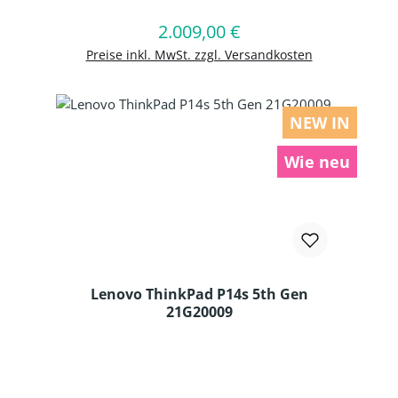
2.009,00 €
Regulärer Preis:
In den Warenkorb
Preise inkl. MwSt. zzgl. Versandkosten
NEW IN
Wie neu
Lenovo ThinkPad P14s 5th Gen
21G20009
Produkt Anzahl: Gib den gewünschten