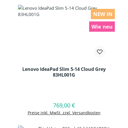
NEW IN
Wie neu
Lenovo IdeaPad Slim 5-14 Cloud Grey
83HL001G
Produkt Anzahl: Gib den gewünschten
769,00 €
Regulärer Preis:
In den Warenkorb
Preise inkl. MwSt. zzgl. Versandkosten