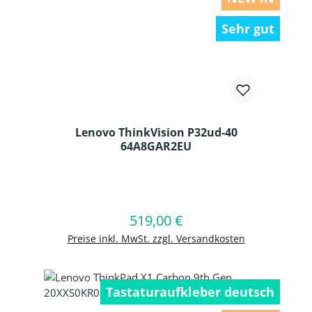
Sehr gut
Lenovo ThinkVision P32ud-40
64A8GAR2EU
Produkt Anzahl: Gib den gewünschten
519,00 €
Regulärer Preis:
In den Warenkorb
Preise inkl. MwSt. zzgl. Versandkosten
Tastaturaufkleber deutsch