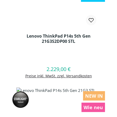
Lenovo ThinkPad P14s 5th Gen
21G3S2DP00 STL
Produkt Anzahl: Gib den gewünschten
2.229,00 €
Regulärer Preis:
In den Warenkorb
Preise inkl. MwSt. zzgl. Versandkosten
NEW IN
Wie neu