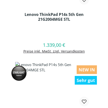
Lenovo ThinkPad P14s 5th Gen
21G2004MGE STL
Produkt Anzahl: Gib den gewünschten
1.339,00 €
Regulärer Preis:
In den Warenkorb
Preise inkl. MwSt. zzgl. Versandkosten
NEW IN
Sehr gut