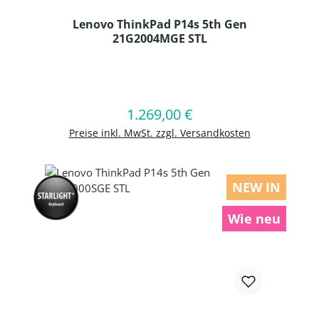
Lenovo ThinkPad P14s 5th Gen
21G2004MGE STL
Produkt Anzahl: Gib den gewünschten
1.269,00 €
Regulärer Preis:
In den Warenkorb
Preise inkl. MwSt. zzgl. Versandkosten
NEW IN
Wie neu