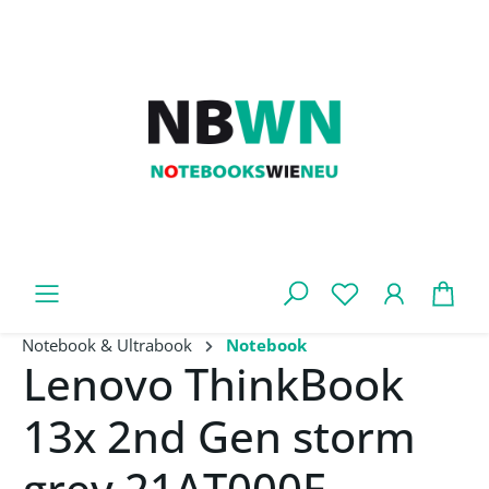
Zum Hauptinhalt springen
War
Notebook & Ultrabook
Notebook
Lenovo ThinkBook
13x 2nd Gen storm
grey 21AT000E