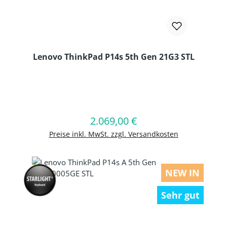
Lenovo ThinkPad P14s 5th Gen 21G3 STL
Produkt Anzahl: Gib den gewünschten
2.069,00 €
Regulärer Preis:
In den Warenkorb
Preise inkl. MwSt. zzgl. Versandkosten
NEW IN
Sehr gut