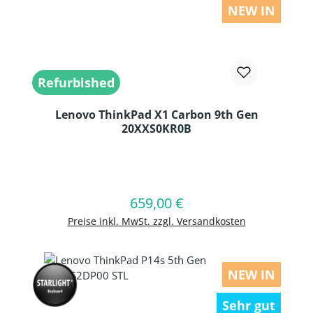
NEW IN
Refurbished
Lenovo ThinkPad X1 Carbon 9th Gen
20XXS0KR0B
Produkt Anzahl: Gib den gewünschten
659,00 €
Regulärer Preis:
In den Warenkorb
Preise inkl. MwSt. zzgl. Versandkosten
NEW IN
Sehr gut