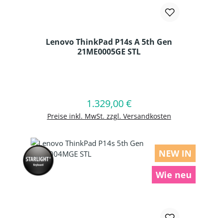
Lenovo ThinkPad P14s A 5th Gen
21ME0005GE STL
Produkt Anzahl: Gib den gewünschten
1.329,00 €
Regulärer Preis:
In den Warenkorb
Preise inkl. MwSt. zzgl. Versandkosten
NEW IN
Wie neu