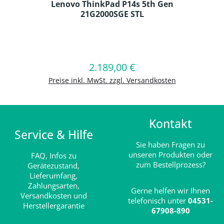
Lenovo ThinkPad P14s 5th Gen
21G2000SGE STL
Produkt Anzahl: Gib den gewünschten
2.189,00 €
Regulärer Preis:
In den Warenkorb
Preise inkl. MwSt. zzgl. Versandkosten
Kontakt
Service & Hilfe
Sie haben Fragen zu
unseren Produkten oder
FAQ,
Infos zu
zum Bestellprozess?
Gerätezustand,
Lieferumfang,
Zahlungsarten,
Gerne helfen wir Ihnen
Versandkosten und
telefonisch unter
04531-
Herstellergarantie
67908-890