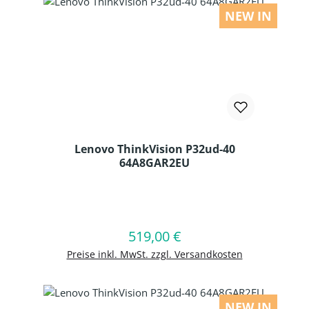
NEW IN
Lenovo ThinkVision P32ud-40
64A8GAR2EU
Produkt Anzahl: Gib den gewünschten
519,00 €
Regulärer Preis:
In den Warenkorb
Preise inkl. MwSt. zzgl. Versandkosten
NEW IN