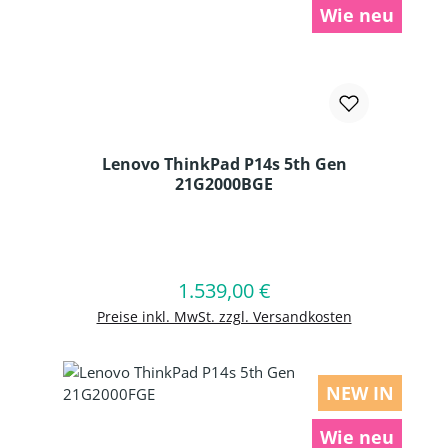
Wie neu
Lenovo ThinkPad P14s 5th Gen
21G2000BGE
Produkt Anzahl: Gib den gewünschten
1.539,00 €
Regulärer Preis:
In den Warenkorb
Preise inkl. MwSt. zzgl. Versandkosten
NEW IN
Wie neu