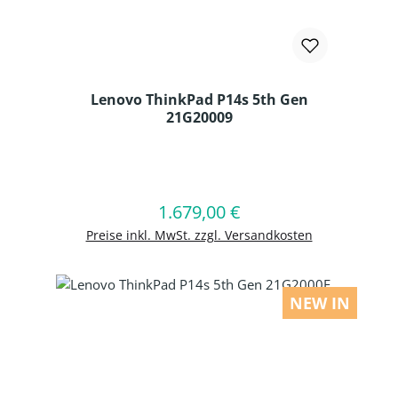
Lenovo ThinkPad P14s 5th Gen
21G20009
Produkt Anzahl: Gib den gewünschten
1.679,00 €
Regulärer Preis:
In den Warenkorb
Preise inkl. MwSt. zzgl. Versandkosten
NEW IN