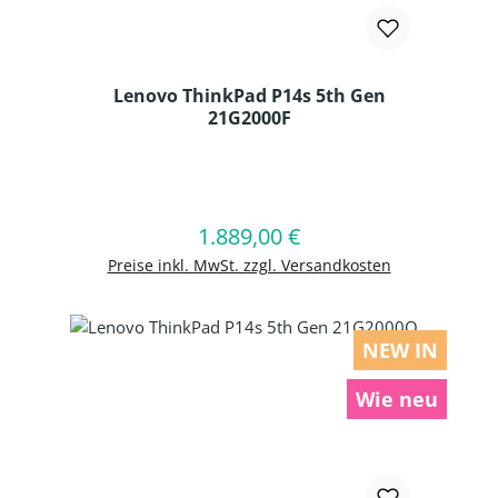
Lenovo ThinkPad P14s 5th Gen
21G2000F
Produkt Anzahl: Gib den gewünschten
1.889,00 €
Regulärer Preis:
In den Warenkorb
Preise inkl. MwSt. zzgl. Versandkosten
NEW IN
Wie neu