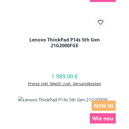
Lenovo ThinkPad P14s 5th Gen
21G2000FGE
Produkt Anzahl: Gib den gewünschten
1.989,00 €
Regulärer Preis:
In den Warenkorb
Preise inkl. MwSt. zzgl. Versandkosten
NEW IN
Wie neu