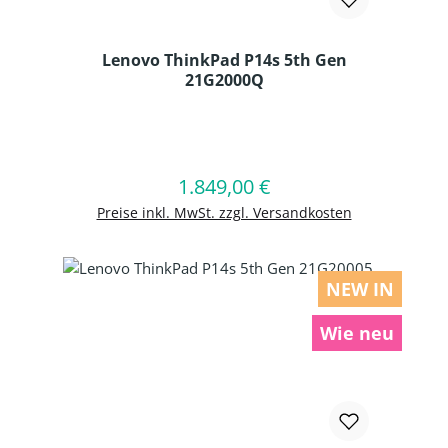
Lenovo ThinkPad P14s 5th Gen
21G2000Q
Produkt Anzahl: Gib den gewünschten
1.849,00 €
Regulärer Preis:
In den Warenkorb
Preise inkl. MwSt. zzgl. Versandkosten
NEW IN
Wie neu