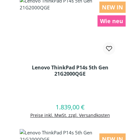
NEW IN
Wie neu
Lenovo ThinkPad P14s 5th Gen
21G2000QGE
Produkt Anzahl: Gib den gewünschten
1.839,00 €
Regulärer Preis:
In den Warenkorb
Preise inkl. MwSt. zzgl. Versandkosten
NEW IN