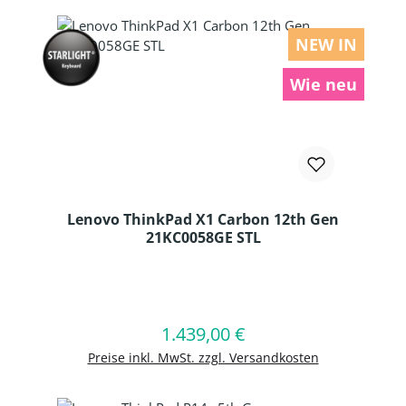
NEW IN
Wie neu
Lenovo ThinkPad X1 Carbon 12th Gen
21KC0058GE STL
Produkt Anzahl: Gib den gewünschten
1.439,00 €
Regulärer Preis:
In den Warenkorb
Preise inkl. MwSt. zzgl. Versandkosten