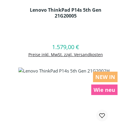
Lenovo ThinkPad P14s 5th Gen
21G20005
Produkt Anzahl: Gib den gewünschten
1.579,00 €
Regulärer Preis:
In den Warenkorb
Preise inkl. MwSt. zzgl. Versandkosten
NEW IN
Wie neu