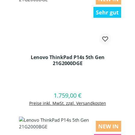
Sehr gut
Lenovo ThinkPad P14s 5th Gen
21G2000DGE
Produkt Anzahl: Gib den gewünschten
1.759,00 €
Regulärer Preis:
In den Warenkorb
Preise inkl. MwSt. zzgl. Versandkosten
NEW IN