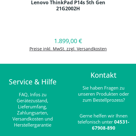
Lenovo ThinkPad P14s 5th Gen
21G2002H
Produkt Anzahl: Gib den gewünschten
1.899,00 €
Regulärer Preis:
In den Warenkorb
Preise inkl. MwSt. zzgl. Versandkosten
Kontakt
Service & Hilfe
Sie haben Fragen zu
unseren Produkten oder
FAQ,
Infos zu
zum Bestellprozess?
Gerätezustand,
Lieferumfang,
Zahlungsarten,
Gerne helfen wir Ihnen
Versandkosten und
telefonisch unter
04531-
Herstellergarantie
67908-890