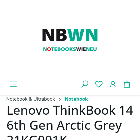
Zum Hauptinhalt springen
War
Notebook & Ultrabook
Notebook
Lenovo ThinkBook 14
6th Gen Arctic Grey
21KG001K