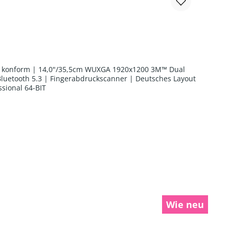
form | 14,0"/35,5cm WUXGA 1920x1200 3M™ Dual
uetooth 5.3 | Fingerabdruckscanner | Deutsches Layout
sional 64-BIT
chen um die Anzahl zu erhöhen oder zu r
Wie neu