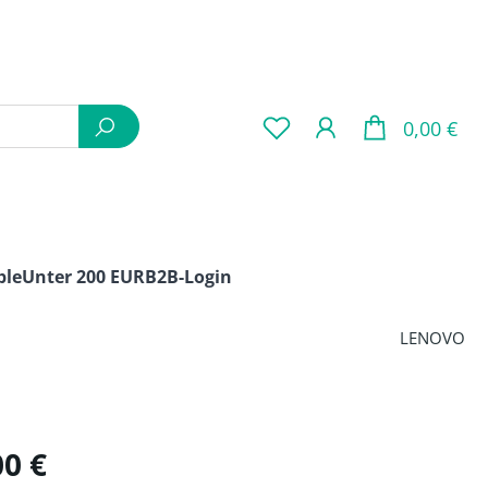
War
0,00 €
ple
Unter 200 EUR
B2B-Login
LENOVO
is:
00 €