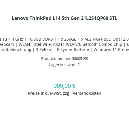
Lenovo ThinkPad L14 5th Gen 21L2S1QP00 STL
 zu 4,4 GHz | 16.0GB DDR5 | 1 x 256GB 1 x M.2 NGFF SSD Opal 2.0 kon
Webcam | WLAN: Intel Wi-Fi AX211 WLAN/Bluetooth Combo Chip | Bl
undbeleuchtung | 3 Zellen Li-Polymer Batterie | Windows 11 Profes
Produktnummer: 38005199
Lagerbestand:
1
en Wert ein oder benutze die Schaltflä
In den Warenkorb
909,00 €
Regulärer Preis:
Preise inkl. MwSt. zzgl. Versandkosten