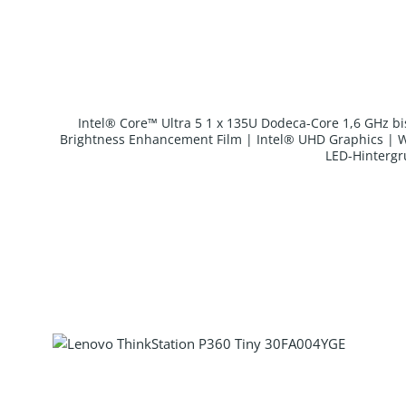
Intel® Core™ Ultra 5 1 x 135U Dodeca-Core 1,6 GHz bis
Brightness Enhancement Film | Intel® UHD Graphics | 
LED-Hintergr
Produkt Anzahl: Gib den gewünscht