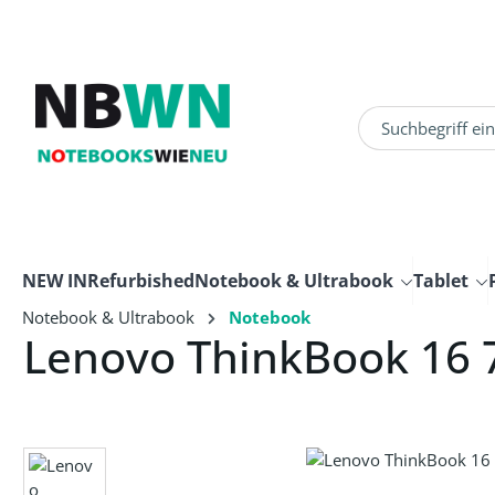
um Hauptinhalt springen
Zur Suche springen
NEW IN
Refurbished
Notebook & Ultrabook
Tablet
Notebook & Ultrabook
Notebook
Lenovo ThinkBook 16
Bildergalerie überspringen