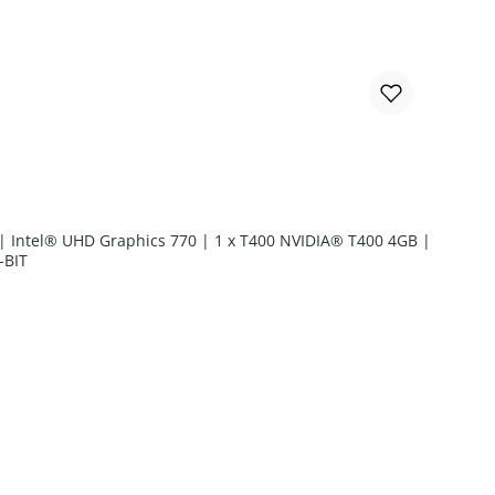
 | Intel® UHD Graphics 770 | 1 x T400 NVIDIA® T400 4GB |
-BIT
chen um die Anzahl zu erhöhen oder zu r