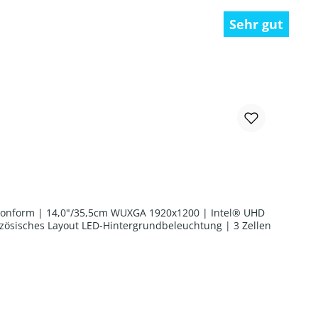
Sehr gut
0 konform | 14,0"/35,5cm WUXGA 1920x1200 | Intel® UHD
zösisches Layout LED-Hintergrundbeleuchtung | 3 Zellen
chen um die Anzahl zu erhöhen oder zu r