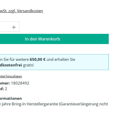
MwSt. zzgl. Versandkosten
Anzahl: Gib den gewünschten Wert ein o
In den Warenkorb
en Sie für weitere
650,00 €
und erhalten Sie
dkostenfrei
gratis!
ttel hinzufügen
mmer:
18028492
d:
2
formationen
3 Jahre Bring-In Herstellergarantie (Garantieverlängerung nicht