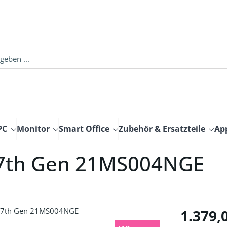
PC
Monitor
Smart Office
Zubehör & Ersatzteile
Ap
 7th Gen 21MS004NGE
Regulärer Pre
1.379,