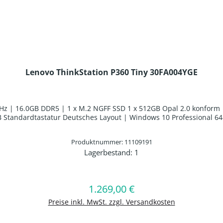
Lenovo ThinkStation P360 Tiny 30FA004YGE
 GHz | 16.0GB DDR5 | 1 x M.2 NGFF SSD 1 x 512GB Opal 2.0 konform
 Standardtastatur Deutsches Layout | Windows 10 Professional 64
Produktnummer: 11109191
Lagerbestand:
1
en Wert ein oder benutze die Schaltflä
In den Warenkorb
1.269,00 €
Regulärer Preis:
Preise inkl. MwSt. zzgl. Versandkosten