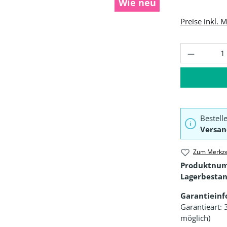
Wie neu
Preise inkl. 
Produkt 
Bestell
Versan
Zum Merkze
Produktnu
Lagerbestan
Garantiein
Garantieart: 
möglich)