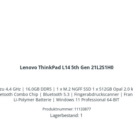
Lenovo ThinkPad L14 5th Gen 21L2S1H0
s zu 4,4 GHz | 16.0GB DDR5 | 1 x M.2 NGFF SSD 1 x 512GB Opal 2.
tooth Combo Chip | Bluetooth 5.3 | Fingerabdruckscanner | Fran
Li-Polymer Batterie | Windows 11 Professional 64-BIT
Produktnummer: 11133877
Lagerbestand:
1
en Wert ein oder benutze die Schaltflä