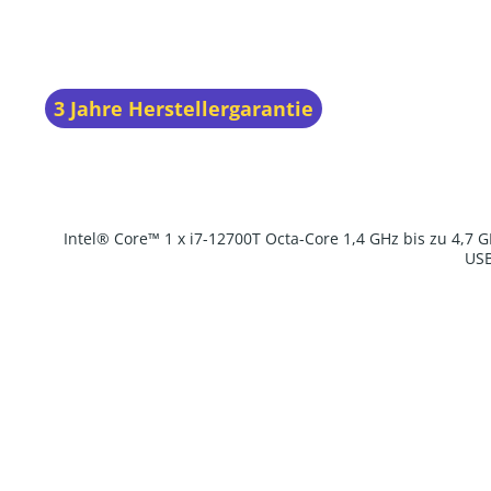
3 Jahre Herstellergarantie
Intel® Core™ 1 x i7-12700T Octa-Core 1,4 GHz bis zu 4,7
USB
Produkt Anzahl: Gib den gewünscht