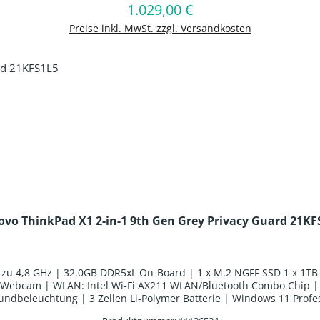
In den Warenkorb
1.029,00 €
Regulärer Preis:
Preise inkl. MwSt. zzgl. Versandkosten
ovo ThinkPad X1 2-in-1 9th Gen Grey Privacy Guard 21KF
is zu 4,8 GHz | 32.0GB DDR5xL On-Board | 1 x M.2 NGFF SSD 1 x 1T
 | Webcam | WLAN: Intel Wi-Fi AX211 WLAN/Bluetooth Combo Chip | 
undbeleuchtung | 3 Zellen Li-Polymer Batterie | Windows 11 Profes