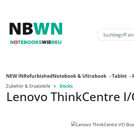
um Hauptinhalt springen
Zur Suche springen
NEW IN
Refurbished
Notebook & Ultrabook
Tablet
Zubehör & Ersatzteile
Docks
Lenovo ThinkCentre I
Bildergalerie überspringen