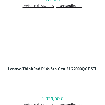
Preise inkl. MwSt. zzgl. Versandkosten
Lenovo ThinkPad P14s 5th Gen 21G2000QGE STL
en Wert ein oder benutze die Schaltflä
1.929,00 €
Regulärer Preis:
In den Warenkorb
Preise inkl. MwSt. zzgl. Versandkosten