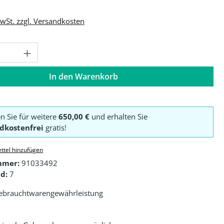
MwSt. zzgl. Versandkosten
Anzahl: Gib den gewünschten Wert ein o
In den Warenkorb
en Sie für weitere
650,00 €
und erhalten Sie
dkostenfrei
gratis!
ttel hinzufügen
mmer:
91033492
d:
7
ebrauchtwarengewährleistung