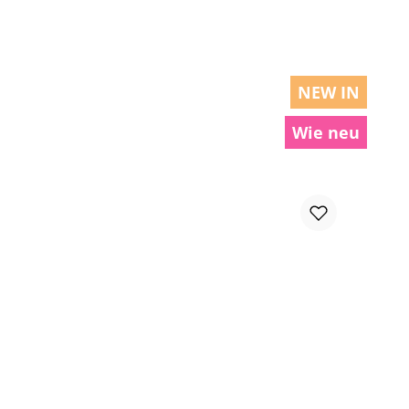
NEW IN
Wie neu
chen um die Anzahl zu erhöhen oder zu r