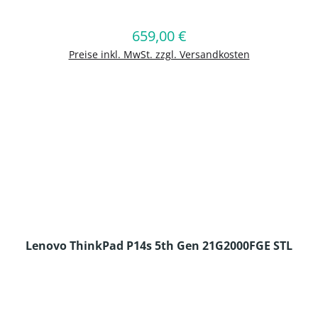
en Wert ein oder benutze die Schaltflä
659,00 €
Regulärer Preis:
In den Warenkorb
Preise inkl. MwSt. zzgl. Versandkosten
Lenovo ThinkPad P14s 5th Gen 21G2000FGE STL
en Wert ein oder benutze die Schaltflä