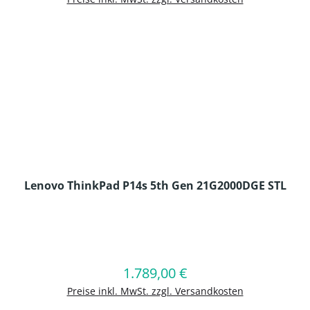
Lenovo ThinkPad P14s 5th Gen 21G2000DGE STL
en Wert ein oder benutze die Schaltflä
1.789,00 €
Regulärer Preis:
In den Warenkorb
Preise inkl. MwSt. zzgl. Versandkosten