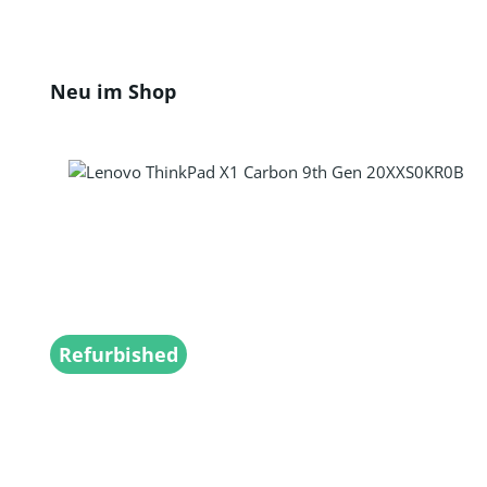
Produktgalerie überspringen
Neu im Shop
Refurbished