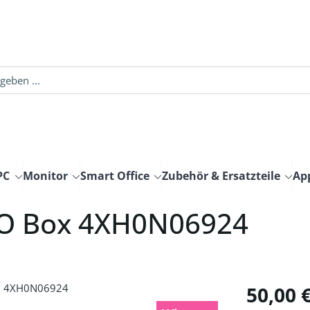
PC
Monitor
Smart Office
Zubehör & Ersatzteile
Ap
/O Box 4XH0N06924
Regulärer Pre
50,00 