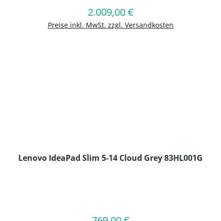
2.009,00 €
Regulärer Preis:
In den Warenkorb
Preise inkl. MwSt. zzgl. Versandkosten
Lenovo IdeaPad Slim 5-14 Cloud Grey 83HL001G
en Wert ein oder benutze die Schaltflä
769,00 €
Regulärer Preis:
In den Warenkorb