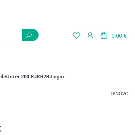
War
0,00 €
ple
Unter 200 EUR
B2B-Login
LENOVO
is:
€