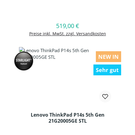
Produkt Anzahl: Gib den gewünschten
519,00 €
Regulärer Preis:
In den Warenkorb
Preise inkl. MwSt. zzgl. Versandkosten
NEW IN
Sehr gut
Lenovo ThinkPad P14s 5th Gen
21G20005GE STL