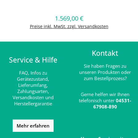
Produkt Anzahl: Gib den gewünschten
1.569,00 €
Regulärer Preis:
In den Warenkorb
Preise inkl. MwSt. zzgl. Versandkosten
Kontakt
Service & Hilfe
Sie haben Fragen zu
unseren Produkten oder
FAQ,
Infos zu
zum Bestellprozess?
Gerätezustand,
Lieferumfang,
Zahlungsarten,
Gerne helfen wir Ihnen
Versandkosten und
telefonisch unter
04531-
Herstellergarantie
67908-890
Mehr erfahren