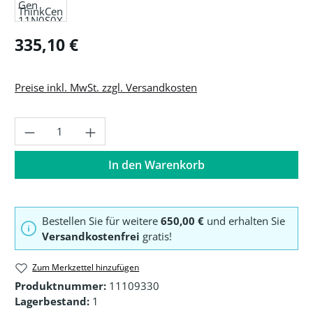
Regulärer Preis:
335,10 €
Preise inkl. MwSt. zzgl. Versandkosten
Produkt Anzahl: Gib den gewünschten Wer
In den Warenkorb
Bestellen Sie für weitere
650,00 €
und erhalten Sie
Versandkostenfrei
gratis!
Zum Merkzettel hinzufügen
Produktnummer:
11109330
Lagerbestand:
1