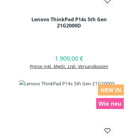
Lenovo ThinkPad P14s 5th Gen
21G2000D
Produkt Anzahl: Gib den gewünschten
1.909,00 €
Regulärer Preis:
In den Warenkorb
Preise inkl. MwSt. zzgl. Versandkosten
NEW IN
Wie neu