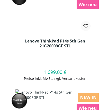
Wie neu
Lenovo ThinkPad P14s 5th Gen
21G20009GE STL
Produkt Anzahl: Gib den gewünschten
1.699,00 €
Regulärer Preis:
In den Warenkorb
Preise inkl. MwSt. zzgl. Versandkosten
NEW IN
Wie neu