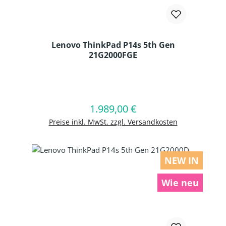
Lenovo ThinkPad P14s 5th Gen
21G2000FGE
Produkt Anzahl: Gib den gewünschten
1.989,00 €
Regulärer Preis:
In den Warenkorb
Preise inkl. MwSt. zzgl. Versandkosten
NEW IN
Wie neu