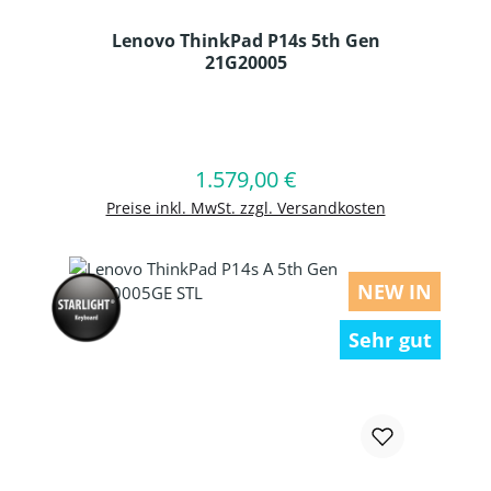
Lenovo ThinkPad P14s 5th Gen
21G20005
Produkt Anzahl: Gib den gewünschten
1.579,00 €
Regulärer Preis:
In den Warenkorb
Preise inkl. MwSt. zzgl. Versandkosten
NEW IN
Sehr gut