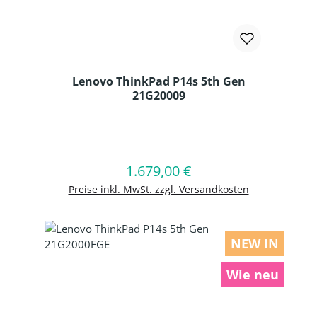
Lenovo ThinkPad P14s 5th Gen
21G20009
Produkt Anzahl: Gib den gewünschten
1.679,00 €
Regulärer Preis:
In den Warenkorb
Preise inkl. MwSt. zzgl. Versandkosten
NEW IN
Wie neu