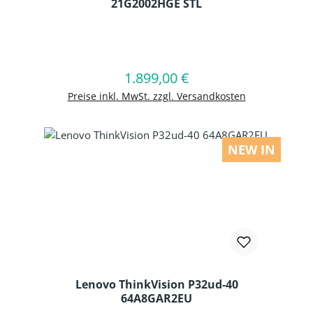
21G2002HGE STL
Produkt Anzahl: Gib den gewünschten
1.899,00 €
Regulärer Preis:
In den Warenkorb
Preise inkl. MwSt. zzgl. Versandkosten
NEW IN
Lenovo ThinkVision P32ud-40
64A8GAR2EU