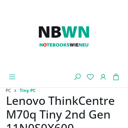
Zum Hauptinhalt springen
War
PC
Tiny PC
Lenovo ThinkCentre
M70q Tiny 2nd Gen
11N0S0X600