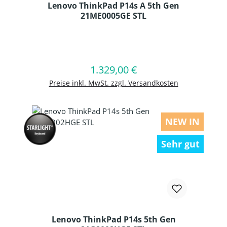
Lenovo ThinkPad P14s A 5th Gen
21ME0005GE STL
Produkt Anzahl: Gib den gewünschten
1.329,00 €
Regulärer Preis:
In den Warenkorb
Preise inkl. MwSt. zzgl. Versandkosten
NEW IN
Sehr gut
Lenovo ThinkPad P14s 5th Gen