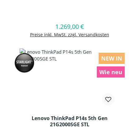
Produkt Anzahl: Gib den gewünschten
1.269,00 €
Regulärer Preis:
In den Warenkorb
Preise inkl. MwSt. zzgl. Versandkosten
NEW IN
Wie neu
Lenovo ThinkPad P14s 5th Gen
21G2000SGE STL