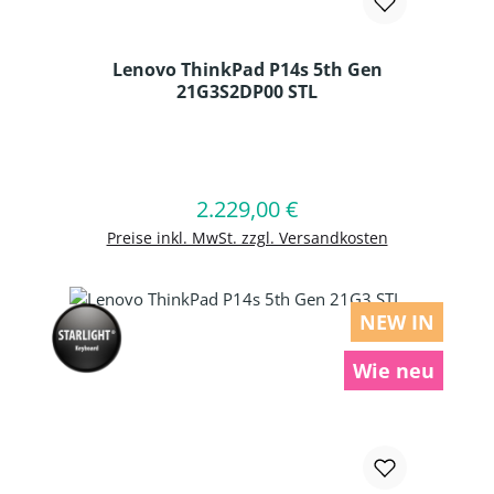
Lenovo ThinkPad P14s 5th Gen
21G3S2DP00 STL
Produkt Anzahl: Gib den gewünschten
2.229,00 €
Regulärer Preis:
In den Warenkorb
Preise inkl. MwSt. zzgl. Versandkosten
NEW IN
Wie neu