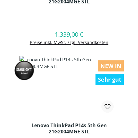
21G2004MGE STL
Produkt Anzahl: Gib den gewünschten
1.339,00 €
Regulärer Preis:
In den Warenkorb
Preise inkl. MwSt. zzgl. Versandkosten
NEW IN
Sehr gut
Lenovo ThinkPad P14s 5th Gen
21G2004MGE STL