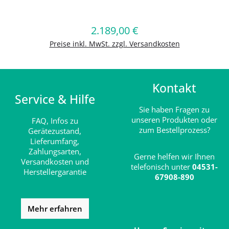
Produkt Anzahl: Gib den gewünschten
2.189,00 €
Regulärer Preis:
In den Warenkorb
Preise inkl. MwSt. zzgl. Versandkosten
Kontakt
Service & Hilfe
Sie haben Fragen zu
unseren Produkten oder
FAQ,
Infos zu
zum Bestellprozess?
Gerätezustand,
Lieferumfang,
Zahlungsarten,
Gerne helfen wir Ihnen
Versandkosten und
telefonisch unter
04531-
Herstellergarantie
67908-890
Mehr erfahren