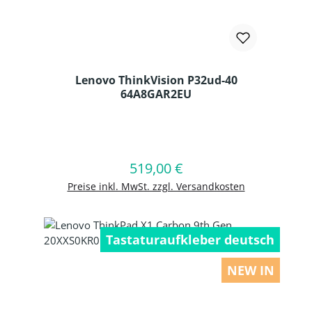
Lenovo ThinkVision P32ud-40
64A8GAR2EU
Produkt Anzahl: Gib den gewünschten
519,00 €
Regulärer Preis:
In den Warenkorb
Preise inkl. MwSt. zzgl. Versandkosten
Tastaturaufkleber deutsch
NEW IN