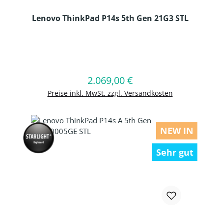
Lenovo ThinkPad P14s 5th Gen 21G3 STL
Produkt Anzahl: Gib den gewünschten
2.069,00 €
Regulärer Preis:
In den Warenkorb
Preise inkl. MwSt. zzgl. Versandkosten
NEW IN
Sehr gut