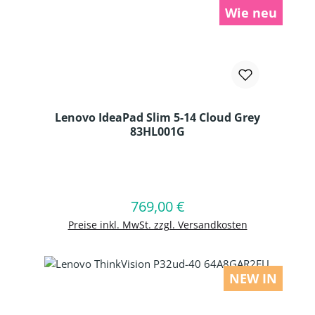
Wie neu
Lenovo IdeaPad Slim 5-14 Cloud Grey
83HL001G
Produkt Anzahl: Gib den gewünschten
769,00 €
Regulärer Preis:
In den Warenkorb
Preise inkl. MwSt. zzgl. Versandkosten
NEW IN