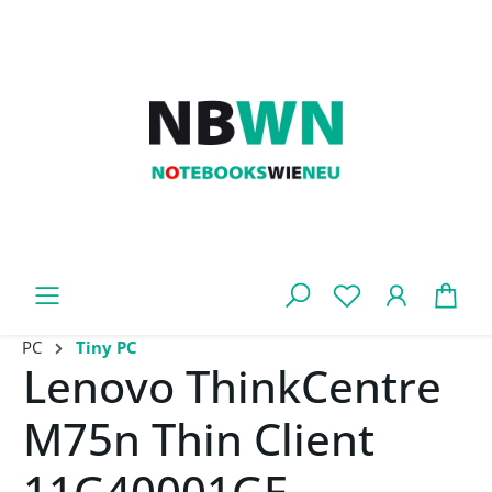
Zum Hauptinhalt springen
War
PC
Tiny PC
Lenovo ThinkCentre
M75n Thin Client
11G40001GE