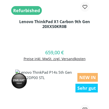
Refurbished
Lenovo ThinkPad X1 Carbon 9th Gen
20XXS0KR0B
Produkt Anzahl: Gib den gewünschten
659,00 €
Regulärer Preis:
In den Warenkorb
Preise inkl. MwSt. zzgl. Versandkosten
NEW IN
Sehr gut