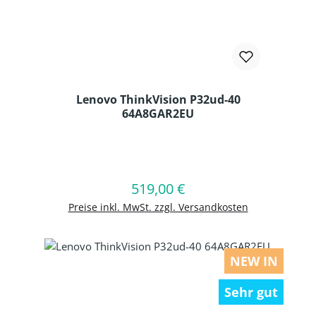
Lenovo ThinkVision P32ud-40
64A8GAR2EU
Produkt Anzahl: Gib den gewünschten
519,00 €
Regulärer Preis:
In den Warenkorb
Preise inkl. MwSt. zzgl. Versandkosten
NEW IN
Sehr gut