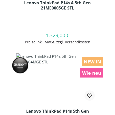
Lenovo ThinkPad P14s A 5th Gen
21ME0005GE STL
Produkt Anzahl: Gib den gewünschten
1.329,00 €
Regulärer Preis:
In den Warenkorb
Preise inkl. MwSt. zzgl. Versandkosten
NEW IN
Wie neu
Lenovo ThinkPad P14s 5th Gen