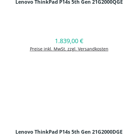
Lenovo ThinkPad P14s 5th Gen 21G2000QGE
en Wert ein oder benutze die Schaltflä
1.839,00 €
Regulärer Preis:
In den Warenkorb
Preise inkl. MwSt. zzgl. Versandkosten
Lenovo ThinkPad P14s 5th Gen 21G2000DGE