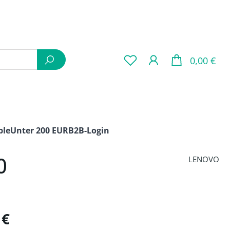
War
0,00 €
ple
Unter 200 EUR
B2B-Login
0
LENOVO
is:
 €