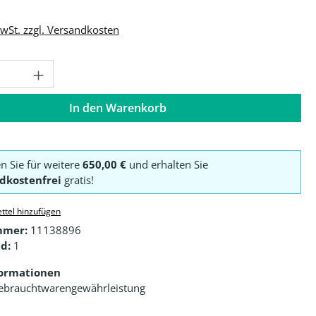
MwSt. zzgl. Versandkosten
Anzahl: Gib den gewünschten Wert ein o
In den Warenkorb
en Sie für weitere
650,00 €
und erhalten Sie
dkostenfrei
gratis!
ttel hinzufügen
mmer:
11138896
d:
1
formationen
ebrauchtwarengewährleistung