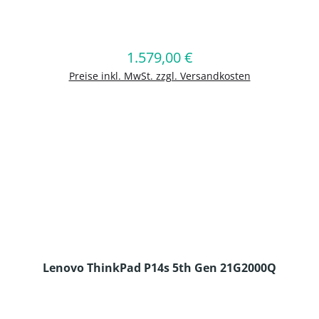
en Wert ein oder benutze die Schaltflä
1.579,00 €
Regulärer Preis:
In den Warenkorb
Preise inkl. MwSt. zzgl. Versandkosten
Lenovo ThinkPad P14s 5th Gen 21G2000Q