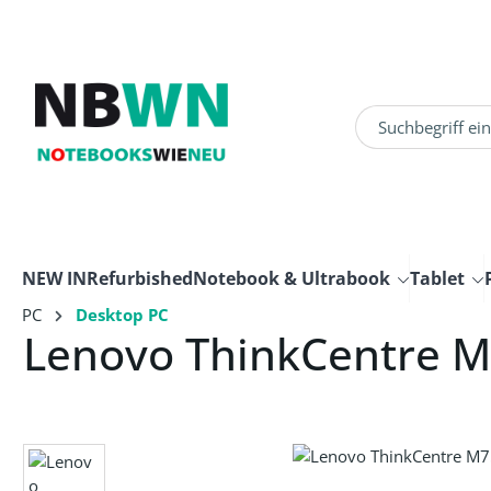
um Hauptinhalt springen
Zur Suche springen
NEW IN
Refurbished
Notebook & Ultrabook
Tablet
PC
Desktop PC
Lenovo ThinkCentre M
Bildergalerie überspringen