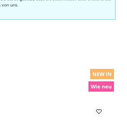
s von uns.
NEW IN
Wie neu