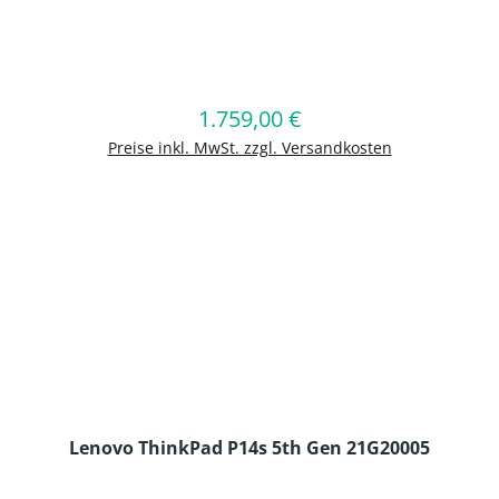
en Wert ein oder benutze die Schaltflä
1.759,00 €
Regulärer Preis:
In den Warenkorb
Preise inkl. MwSt. zzgl. Versandkosten
Lenovo ThinkPad P14s 5th Gen 21G20005