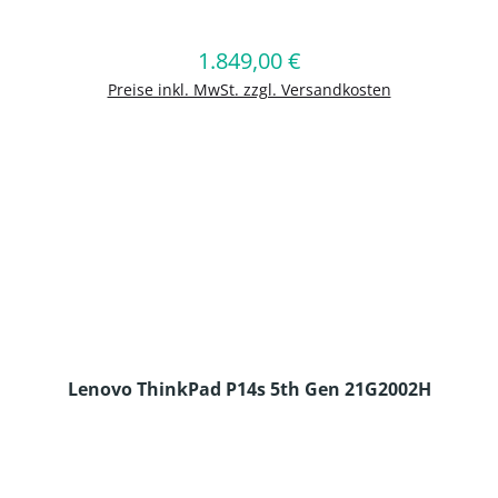
en Wert ein oder benutze die Schaltflä
1.849,00 €
Regulärer Preis:
In den Warenkorb
Preise inkl. MwSt. zzgl. Versandkosten
Lenovo ThinkPad P14s 5th Gen 21G2002H
en Wert ein oder benutze die Schaltflä