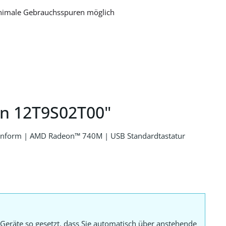
nimale Gebrauchsspuren möglich
en 12T9S02T00"
konform | AMD Radeon™ 740M | USB Standardtastatur
Geräte so gesetzt, dass Sie automatisch über anstehende