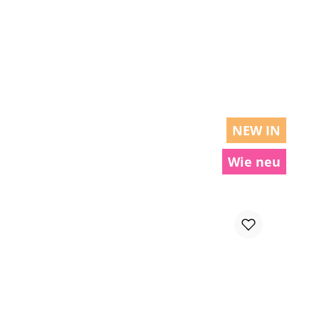
chen um die Anzahl zu erhöhen oder zu r
NEW IN
Wie neu