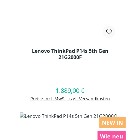
Lenovo ThinkPad P14s 5th Gen
21G2000F
Produkt Anzahl: Gib den gewünschten
1.889,00 €
Regulärer Preis:
In den Warenkorb
Preise inkl. MwSt. zzgl. Versandkosten
NEW IN
Wie neu