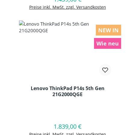
Preise inkl. MwSt. zzgl. Versandkosten
NEW IN
Wie neu
Lenovo ThinkPad P14s 5th Gen
21G2000QGE
Produkt Anzahl: Gib den gewünschten
1.839,00 €
Regulärer Preis:
In den Warenkorb
Preise inkl. MwSt. zzgl. Versandkosten