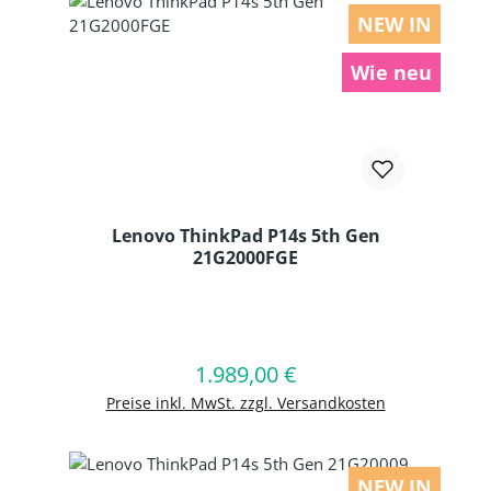
NEW IN
Wie neu
Lenovo ThinkPad P14s 5th Gen
21G2000FGE
Produkt Anzahl: Gib den gewünschten
1.989,00 €
Regulärer Preis:
In den Warenkorb
Preise inkl. MwSt. zzgl. Versandkosten
NEW IN