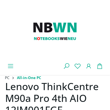
Zum Hauptinhalt springen
War
PC
All-in-One PC
Lenovo ThinkCentre
M90a Pro 4th AIO
12JM001FGE