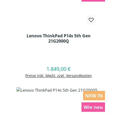
Lenovo ThinkPad P14s 5th Gen
21G2000Q
Produkt Anzahl: Gib den gewünschten
1.849,00 €
Regulärer Preis:
In den Warenkorb
Preise inkl. MwSt. zzgl. Versandkosten
NEW IN
Wie neu