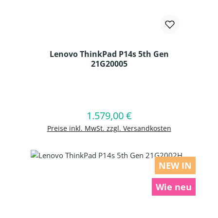
Lenovo ThinkPad P14s 5th Gen
21G20005
Produkt Anzahl: Gib den gewünschten
1.579,00 €
Regulärer Preis:
In den Warenkorb
Preise inkl. MwSt. zzgl. Versandkosten
NEW IN
Wie neu