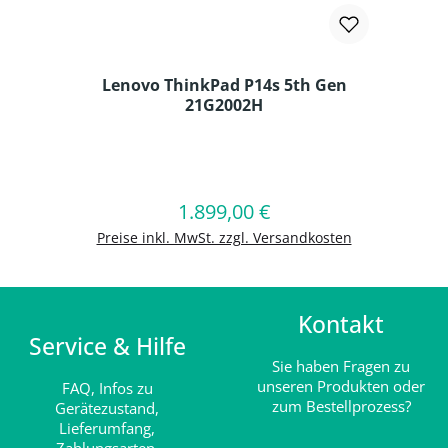
Lenovo ThinkPad P14s 5th Gen
21G2002H
Produkt Anzahl: Gib den gewünschten
1.899,00 €
Regulärer Preis:
In den Warenkorb
Preise inkl. MwSt. zzgl. Versandkosten
Kontakt
Service & Hilfe
Sie haben Fragen zu
unseren Produkten oder
FAQ,
Infos zu
zum Bestellprozess?
Gerätezustand,
Lieferumfang,