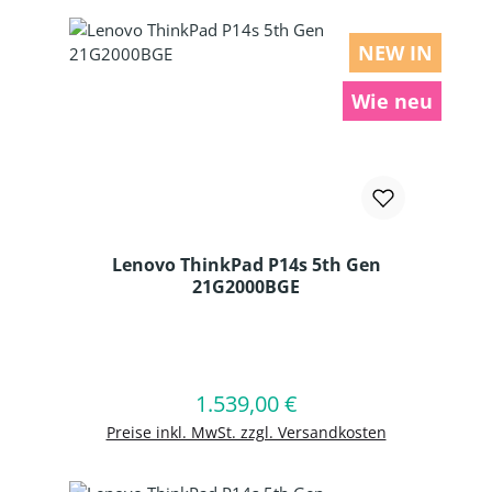
NEW IN
Wie neu
Lenovo ThinkPad P14s 5th Gen
21G2000BGE
Produkt Anzahl: Gib den gewünschten
1.539,00 €
Regulärer Preis:
In den Warenkorb
Preise inkl. MwSt. zzgl. Versandkosten