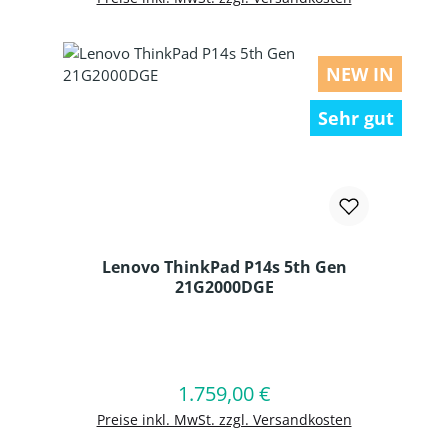
NEW IN
Sehr gut
Lenovo ThinkPad P14s 5th Gen
21G2000DGE
Produkt Anzahl: Gib den gewünschten
1.759,00 €
Regulärer Preis:
In den Warenkorb
Preise inkl. MwSt. zzgl. Versandkosten