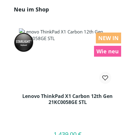
Produktgalerie überspringen
Neu im Shop
NEW IN
Wie neu
Lenovo ThinkPad X1 Carbon 12th Gen
21KC0058GE STL
Produkt Anzahl: Gib den gewünschten
1.439,00 €
Regulärer Preis:
In den Warenkorb