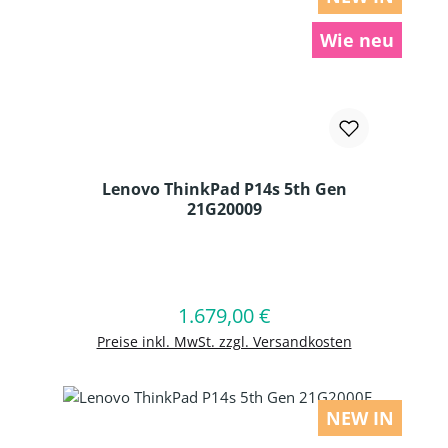
Wie neu
Lenovo ThinkPad P14s 5th Gen
21G20009
Produkt Anzahl: Gib den gewünschten
1.679,00 €
Regulärer Preis:
In den Warenkorb
Preise inkl. MwSt. zzgl. Versandkosten
NEW IN