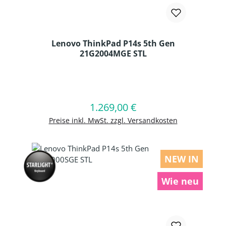
Lenovo ThinkPad P14s 5th Gen
21G2004MGE STL
Produkt Anzahl: Gib den gewünschten
1.269,00 €
Regulärer Preis:
In den Warenkorb
Preise inkl. MwSt. zzgl. Versandkosten
NEW IN
Wie neu