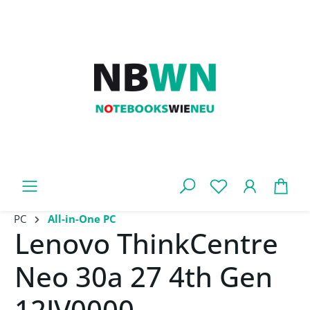
Zum Hauptinhalt springen
War
PC
All-in-One PC
Lenovo ThinkCentre
Neo 30a 27 4th Gen
12JV0000