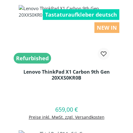
Tastaturaufkleber deutsch
NEW IN
Refurbished
Lenovo ThinkPad X1 Carbon 9th Gen
20XXS0KR0B
Produkt Anzahl: Gib den gewünschten
659,00 €
Regulärer Preis:
In den Warenkorb
Preise inkl. MwSt. zzgl. Versandkosten