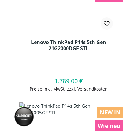
Lenovo ThinkPad P14s 5th Gen
21G2000DGE STL
Produkt Anzahl: Gib den gewünschten
1.789,00 €
Regulärer Preis:
In den Warenkorb
Preise inkl. MwSt. zzgl. Versandkosten
NEW IN
Wie neu