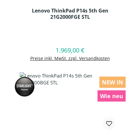
Lenovo ThinkPad P14s 5th Gen
21G2000FGE STL
Produkt Anzahl: Gib den gewünschten
1.969,00 €
Regulärer Preis:
In den Warenkorb
Preise inkl. MwSt. zzgl. Versandkosten
NEW IN
Wie neu