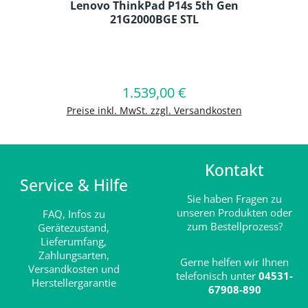
Lenovo ThinkPad P14s 5th Gen
21G2000BGE STL
Produkt Anzahl: Gib den gewünschten
1.539,00 €
Regulärer Preis:
In den Warenkorb
Preise inkl. MwSt. zzgl. Versandkosten
Kontakt
Service & Hilfe
Sie haben Fragen zu
unseren Produkten oder
FAQ,
Infos zu
zum Bestellprozess?
Gerätezustand,
Lieferumfang,
Zahlungsarten,
Gerne helfen wir Ihnen
Versandkosten und
telefonisch unter
04531-
Herstellergarantie
67908-890