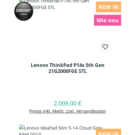
NEW IN
Wie neu
Lenovo ThinkPad P14s 5th Gen
21G2000FGE STL
Produkt Anzahl: Gib den gewünschten
2.009,00 €
Regulärer Preis:
In den Warenkorb
Preise inkl. MwSt. zzgl. Versandkosten
NEW IN