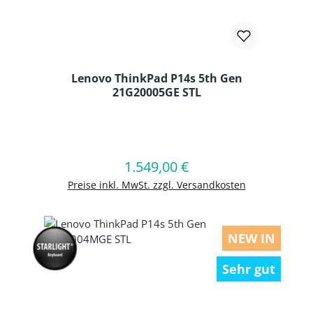
Lenovo ThinkPad P14s 5th Gen
21G20005GE STL
Produkt Anzahl: Gib den gewünschten
1.549,00 €
Regulärer Preis:
In den Warenkorb
Preise inkl. MwSt. zzgl. Versandkosten
NEW IN
Sehr gut