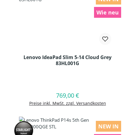
Wie neu
Lenovo IdeaPad Slim 5-14 Cloud Grey
83HL001G
Produkt Anzahl: Gib den gewünschten
769,00 €
Regulärer Preis:
In den Warenkorb
Preise inkl. MwSt. zzgl. Versandkosten
NEW IN