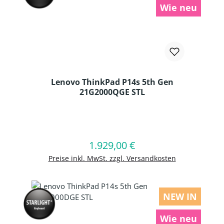
Wie neu
Lenovo ThinkPad P14s 5th Gen
21G2000QGE STL
Produkt Anzahl: Gib den gewünschten
1.929,00 €
Regulärer Preis:
In den Warenkorb
Preise inkl. MwSt. zzgl. Versandkosten
NEW IN
Wie neu