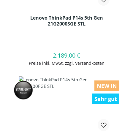
Lenovo ThinkPad P14s 5th Gen
21G2000SGE STL
Produkt Anzahl: Gib den gewünschten
2.189,00 €
Regulärer Preis:
In den Warenkorb
Preise inkl. MwSt. zzgl. Versandkosten
NEW IN
Sehr gut