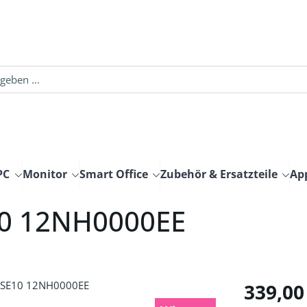
PC
Monitor
Smart Office
Zubehör & Ersatzteile
Ap
10 12NH0000EE
Regulärer Pre
339,00