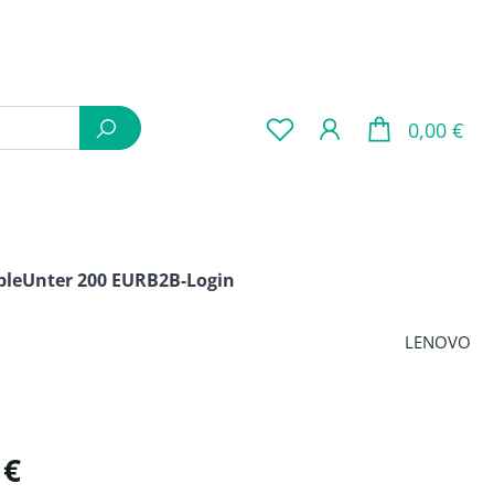
War
0,00 €
ple
Unter 200 EUR
B2B-Login
LENOVO
is:
 €