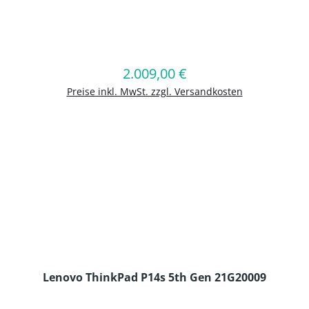
en Wert ein oder benutze die Schaltflä
2.009,00 €
Regulärer Preis:
In den Warenkorb
Preise inkl. MwSt. zzgl. Versandkosten
Lenovo ThinkPad P14s 5th Gen 21G20009