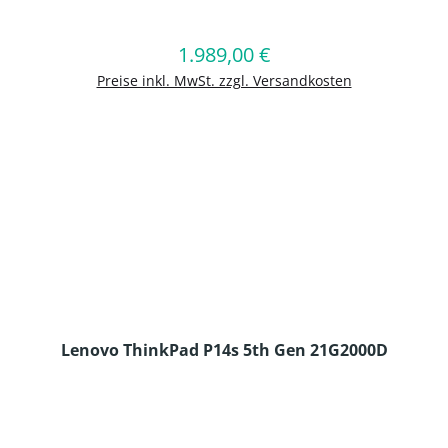
en Wert ein oder benutze die Schaltflä
1.989,00 €
Regulärer Preis:
In den Warenkorb
Preise inkl. MwSt. zzgl. Versandkosten
Lenovo ThinkPad P14s 5th Gen 21G2000D
en Wert ein oder benutze die Schaltflä