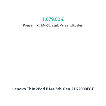
en Wert ein oder benutze die Schaltflä
1.679,00 €
Regulärer Preis:
In den Warenkorb
Preise inkl. MwSt. zzgl. Versandkosten
Lenovo ThinkPad P14s 5th Gen 21G2000FGE