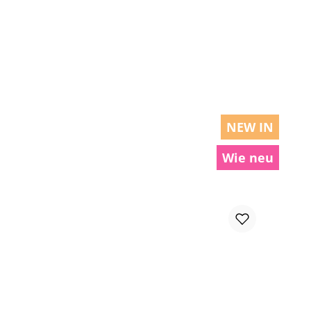
chen um die Anzahl zu erhöhen oder zu r
NEW IN
Wie neu