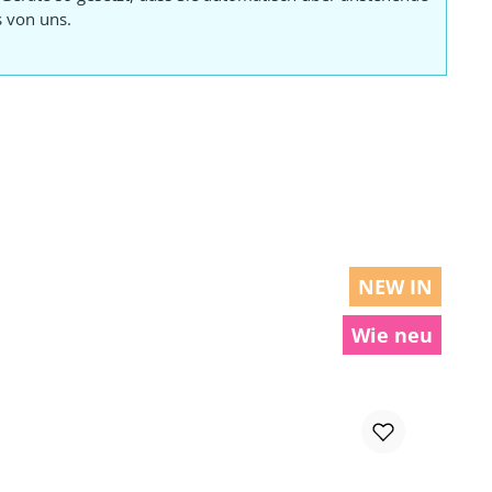
s von uns.
NEW IN
Wie neu