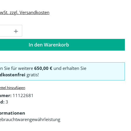
MwSt. zzgl. Versandkosten
Anzahl: Gib den gewünschten Wert ein o
In den Warenkorb
en Sie für weitere
650,00 €
und erhalten Sie
dkostenfrei
gratis!
ttel hinzufügen
mmer:
11122681
d:
3
formationen
ebrauchtwarengewährleistung