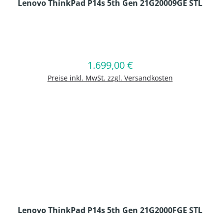
Lenovo ThinkPad P14s 5th Gen 21G20009GE STL
en Wert ein oder benutze die Schaltflä
1.699,00 €
Regulärer Preis:
In den Warenkorb
Preise inkl. MwSt. zzgl. Versandkosten
Lenovo ThinkPad P14s 5th Gen 21G2000FGE STL