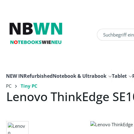
um Hauptinhalt springen
Zur Suche springen
NEW IN
Refurbished
Notebook & Ultrabook
Tablet
PC
Tiny PC
Lenovo ThinkEdge SE
Bildergalerie überspringen