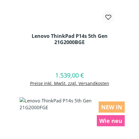
Lenovo ThinkPad P14s 5th Gen
21G2000BGE
Produkt Anzahl: Gib den gewünschten
1.539,00 €
Regulärer Preis:
In den Warenkorb
Preise inkl. MwSt. zzgl. Versandkosten
NEW IN
Wie neu