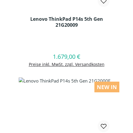
Lenovo ThinkPad P14s 5th Gen
21G20009
Produkt Anzahl: Gib den gewünschten
1.679,00 €
Regulärer Preis:
In den Warenkorb
Preise inkl. MwSt. zzgl. Versandkosten
NEW IN