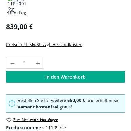
Regulärer Preis:
839,00 €
Preise inkl. MwSt. zzgl. Versandkosten
Produkt Anzahl: Gib den gewünschten Wer
In den Warenkorb
Bestellen Sie für weitere
650,00 €
und erhalten Sie
Versandkostenfrei
gratis!
Zum Merkzettel hinzufügen
Produktnummer:
11109747