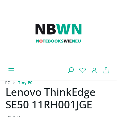
Zum Hauptinhalt springen
War
PC
Tiny PC
Lenovo ThinkEdge
SE50 11RH001JGE