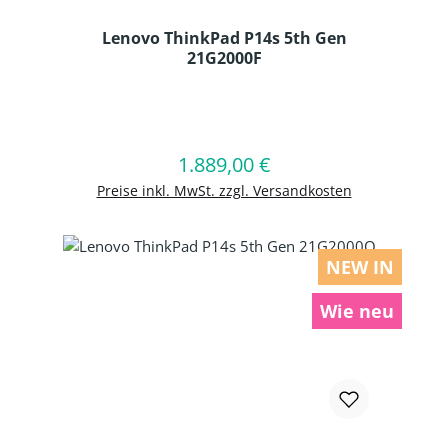
Lenovo ThinkPad P14s 5th Gen
21G2000F
Produkt Anzahl: Gib den gewünschten
1.889,00 €
Regulärer Preis:
In den Warenkorb
Preise inkl. MwSt. zzgl. Versandkosten
NEW IN
Wie neu