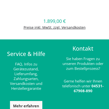
Produkt Anzahl: Gib den gewünschten
1.899,00 €
Regulärer Preis:
In den Warenkorb
Preise inkl. MwSt. zzgl. Versandkosten
Kontakt
Service & Hilfe
Sie haben Fragen zu
unseren Produkten oder
FAQ,
Infos zu
zum Bestellprozess?
Gerätezustand,
Lieferumfang,
Zahlungsarten,
Gerne helfen wir Ihnen
Versandkosten und
telefonisch unter
04531-
Herstellergarantie
67908-890
Mehr erfahren