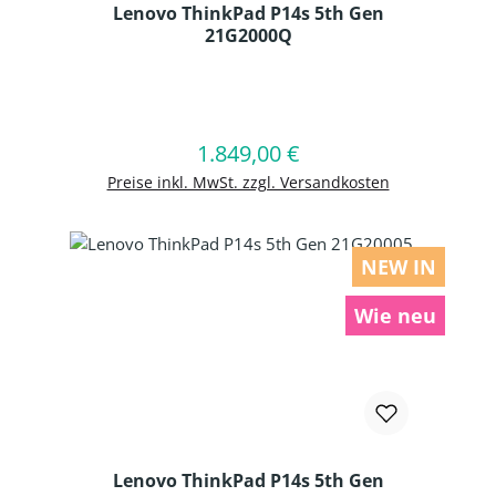
Lenovo ThinkPad P14s 5th Gen
21G2000Q
Produkt Anzahl: Gib den gewünschten
1.849,00 €
Regulärer Preis:
In den Warenkorb
Preise inkl. MwSt. zzgl. Versandkosten
NEW IN
Wie neu
Lenovo ThinkPad P14s 5th Gen