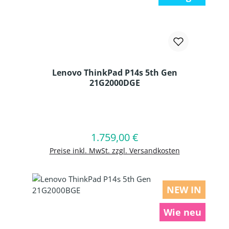
Lenovo ThinkPad P14s 5th Gen
21G2000DGE
Produkt Anzahl: Gib den gewünschten
1.759,00 €
Regulärer Preis:
In den Warenkorb
Preise inkl. MwSt. zzgl. Versandkosten
NEW IN
Wie neu