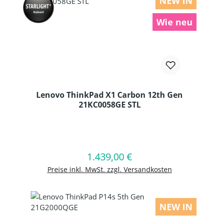
NEW IN
Wie neu
Lenovo ThinkPad X1 Carbon 12th Gen
21KC0058GE STL
Produkt Anzahl: Gib den gewünschten
1.439,00 €
Regulärer Preis:
In den Warenkorb
Preise inkl. MwSt. zzgl. Versandkosten
NEW IN