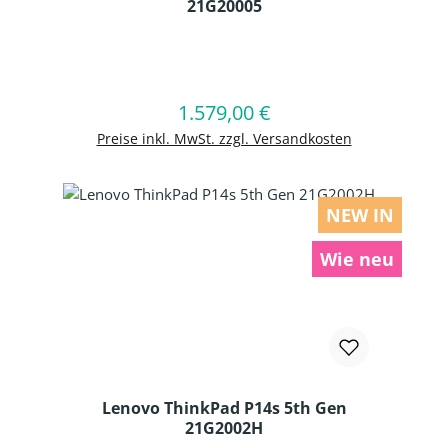
21G20005
Produkt Anzahl: Gib den gewünschten
1.579,00 €
Regulärer Preis:
In den Warenkorb
Preise inkl. MwSt. zzgl. Versandkosten
NEW IN
Wie neu
Lenovo ThinkPad P14s 5th Gen
21G2002H