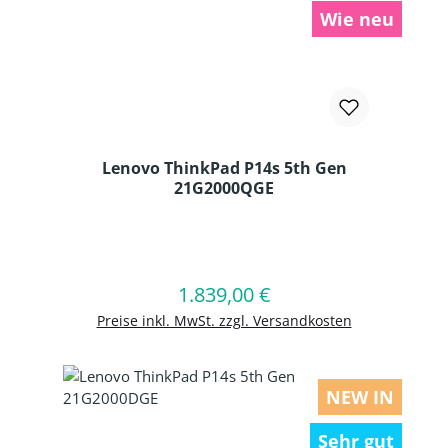
Wie neu
Lenovo ThinkPad P14s 5th Gen
21G2000QGE
Produkt Anzahl: Gib den gewünschten
1.839,00 €
Regulärer Preis:
In den Warenkorb
Preise inkl. MwSt. zzgl. Versandkosten
NEW IN
Sehr gut