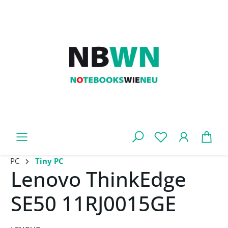
Zum Hauptinhalt springen
War
PC
Tiny PC
Lenovo ThinkEdge
SE50 11RJ0015GE