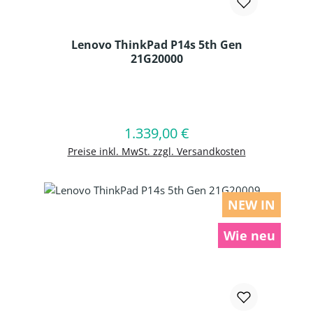
Lenovo ThinkPad P14s 5th Gen
21G20000
Produkt Anzahl: Gib den gewünschten
1.339,00 €
Regulärer Preis:
In den Warenkorb
Preise inkl. MwSt. zzgl. Versandkosten
NEW IN
Wie neu