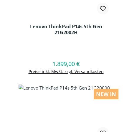
Lenovo ThinkPad P14s 5th Gen
21G2002H
Produkt Anzahl: Gib den gewünschten
1.899,00 €
Regulärer Preis:
In den Warenkorb
Preise inkl. MwSt. zzgl. Versandkosten
NEW IN