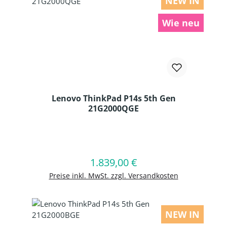
NEW IN
Wie neu
Lenovo ThinkPad P14s 5th Gen
21G2000QGE
Produkt Anzahl: Gib den gewünschten
1.839,00 €
Regulärer Preis:
In den Warenkorb
Preise inkl. MwSt. zzgl. Versandkosten
NEW IN