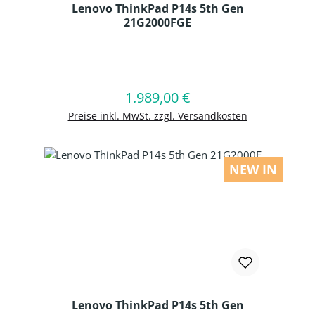
Lenovo ThinkPad P14s 5th Gen
21G2000FGE
Produkt Anzahl: Gib den gewünschten
1.989,00 €
Regulärer Preis:
In den Warenkorb
Preise inkl. MwSt. zzgl. Versandkosten
NEW IN
Lenovo ThinkPad P14s 5th Gen