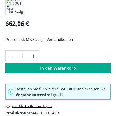
Regulärer Preis:
662,06 €
Preise inkl. MwSt. zzgl. Versandkosten
Produkt Anzahl: Gib den gewünschten Wer
In den Warenkorb
Bestellen Sie für weitere
650,00 €
und erhalten Sie
Versandkostenfrei
gratis!
Zum Merkzettel hinzufügen
Produktnummer:
11111453