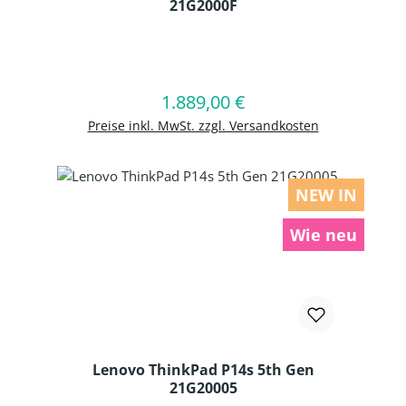
21G2000F
Produkt Anzahl: Gib den gewünschten
1.889,00 €
Regulärer Preis:
In den Warenkorb
Preise inkl. MwSt. zzgl. Versandkosten
NEW IN
Wie neu
Lenovo ThinkPad P14s 5th Gen
21G20005