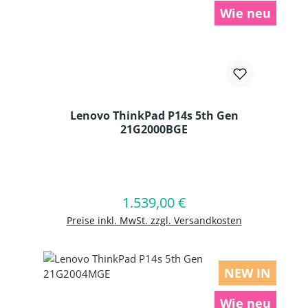
Wie neu
Lenovo ThinkPad P14s 5th Gen
21G2000BGE
Produkt Anzahl: Gib den gewünschten
1.539,00 €
Regulärer Preis:
In den Warenkorb
Preise inkl. MwSt. zzgl. Versandkosten
NEW IN
Wie neu