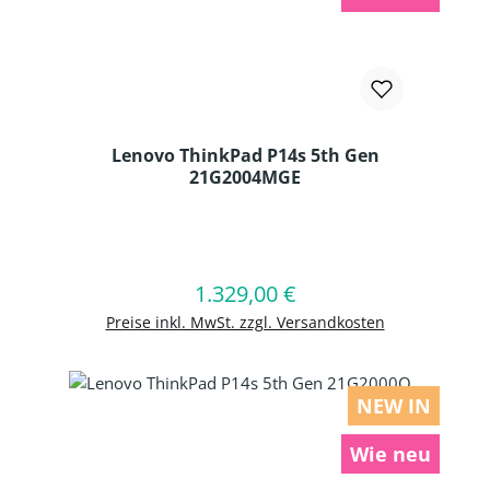
Lenovo ThinkPad P14s 5th Gen
21G2004MGE
Produkt Anzahl: Gib den gewünschten
1.329,00 €
Regulärer Preis:
In den Warenkorb
Preise inkl. MwSt. zzgl. Versandkosten
NEW IN
Wie neu