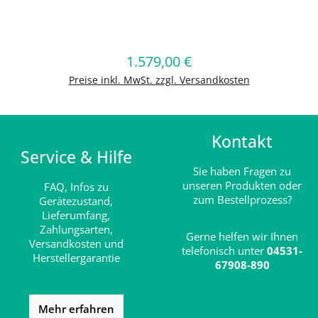
Produkt Anzahl: Gib den gewünschten
1.579,00 €
Regulärer Preis:
In den Warenkorb
Preise inkl. MwSt. zzgl. Versandkosten
Kontakt
Service & Hilfe
Sie haben Fragen zu
unseren Produkten oder
FAQ,
Infos zu
zum Bestellprozess?
Gerätezustand,
Lieferumfang,
Zahlungsarten,
Gerne helfen wir Ihnen
Versandkosten und
telefonisch unter
04531-
Herstellergarantie
67908-890
Mehr erfahren