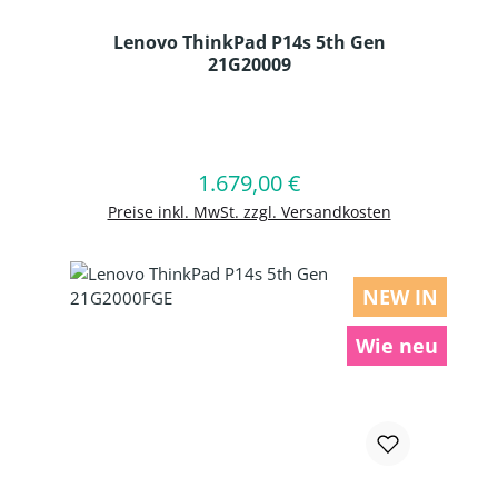
Lenovo ThinkPad P14s 5th Gen
21G20009
Produkt Anzahl: Gib den gewünschten
1.679,00 €
Regulärer Preis:
In den Warenkorb
Preise inkl. MwSt. zzgl. Versandkosten
NEW IN
Wie neu