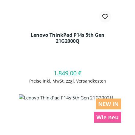
Lenovo ThinkPad P14s 5th Gen
21G2000Q
Produkt Anzahl: Gib den gewünschten
1.849,00 €
Regulärer Preis:
In den Warenkorb
Preise inkl. MwSt. zzgl. Versandkosten
NEW IN
Wie neu