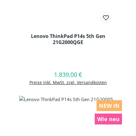
Lenovo ThinkPad P14s 5th Gen
21G2000QGE
Produkt Anzahl: Gib den gewünschten
1.839,00 €
Regulärer Preis:
In den Warenkorb
Preise inkl. MwSt. zzgl. Versandkosten
NEW IN
Wie neu