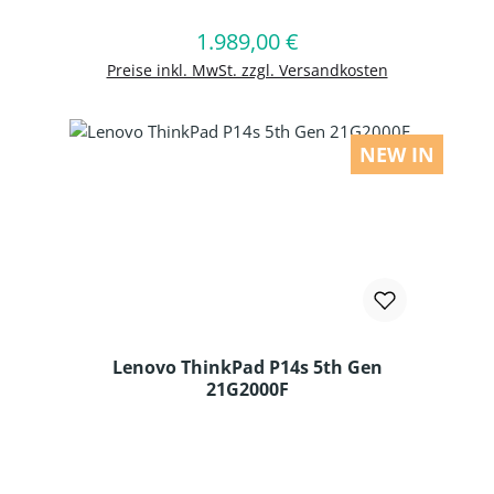
1.989,00 €
Regulärer Preis:
In den Warenkorb
Preise inkl. MwSt. zzgl. Versandkosten
NEW IN
Lenovo ThinkPad P14s 5th Gen
21G2000F
Produkt Anzahl: Gib den gewünschten