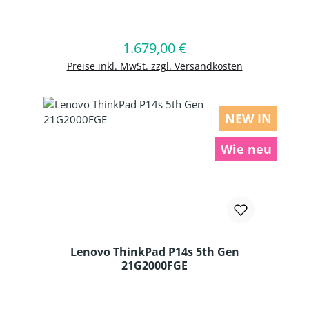
Produkt Anzahl: Gib den gewünschten
1.679,00 €
Regulärer Preis:
In den Warenkorb
Preise inkl. MwSt. zzgl. Versandkosten
NEW IN
Wie neu
Lenovo ThinkPad P14s 5th Gen
21G2000FGE
Produkt Anzahl: Gib den gewünschten