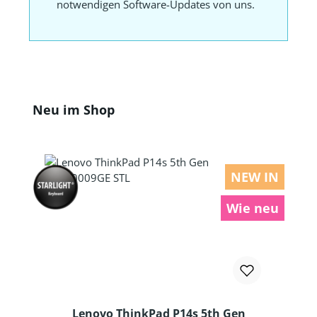
notwendigen Software-Updates von uns.
Produktgalerie überspringen
Neu im Shop
NEW IN
Wie neu
Lenovo ThinkPad P14s 5th Gen