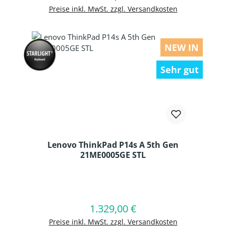
Preise inkl. MwSt. zzgl. Versandkosten
NEW IN
Sehr gut
Lenovo ThinkPad P14s A 5th Gen
21ME0005GE STL
Produkt Anzahl: Gib den gewünschten
1.329,00 €
Regulärer Preis:
In den Warenkorb
Preise inkl. MwSt. zzgl. Versandkosten