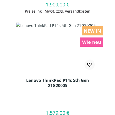
1.909,00 €
Regulärer Preis:
In den Warenkorb
Preise inkl. MwSt. zzgl. Versandkosten
NEW IN
Wie neu
Lenovo ThinkPad P14s 5th Gen
21G20005
Produkt Anzahl: Gib den gewünschten
1.579,00 €
Regulärer Preis:
In den Warenkorb