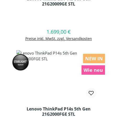
21G20009GE STL
Produkt Anzahl: Gib den gewünschten
1.699,00 €
Regulärer Preis:
In den Warenkorb
Preise inkl. MwSt. zzgl. Versandkosten
NEW IN
Wie neu
Lenovo ThinkPad P14s 5th Gen
21G2000FGE STL