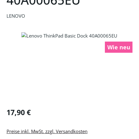
LENOVO
Bildergalerie überspringen
Wie neu
Regulärer Preis:
17,90 €
Preise inkl. MwSt. zzgl. Versandkosten