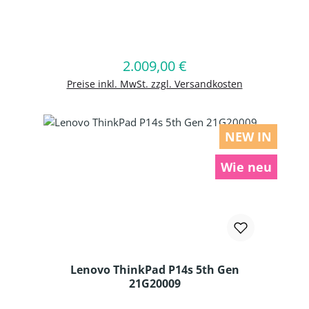
Produkt Anzahl: Gib den gewünschten
2.009,00 €
Regulärer Preis:
In den Warenkorb
Preise inkl. MwSt. zzgl. Versandkosten
NEW IN
Wie neu
Lenovo ThinkPad P14s 5th Gen
21G20009