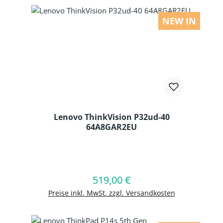
NEW IN
Lenovo ThinkVision P32ud-40
64A8GAR2EU
Produkt Anzahl: Gib den gewünschten
519,00 €
Regulärer Preis:
In den Warenkorb
Preise inkl. MwSt. zzgl. Versandkosten