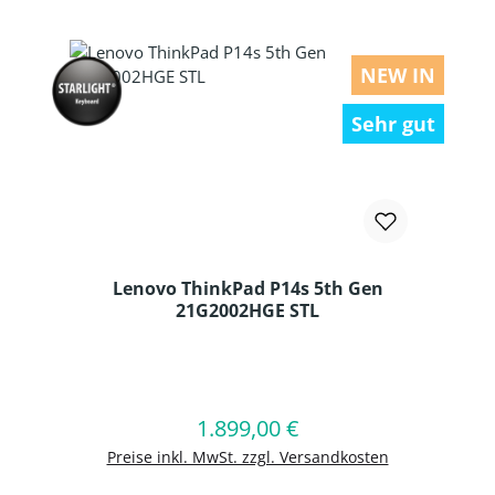
NEW IN
Sehr gut
Lenovo ThinkPad P14s 5th Gen
21G2002HGE STL
Produkt Anzahl: Gib den gewünschten
1.899,00 €
Regulärer Preis:
In den Warenkorb
Preise inkl. MwSt. zzgl. Versandkosten