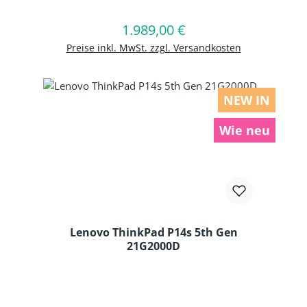
1.989,00 €
Regulärer Preis:
In den Warenkorb
Preise inkl. MwSt. zzgl. Versandkosten
NEW IN
Wie neu
Lenovo ThinkPad P14s 5th Gen
21G2000D
Produkt Anzahl: Gib den gewünschten