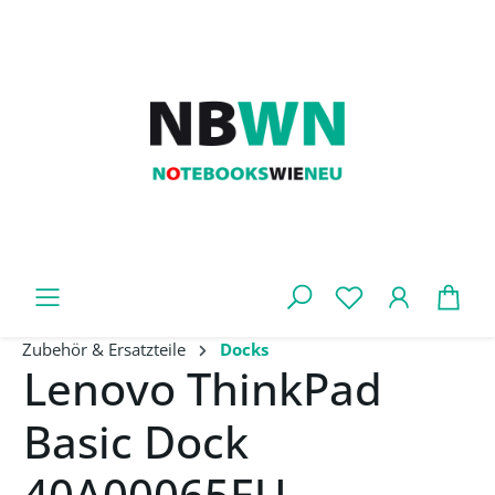
Zum Hauptinhalt springen
War
Zubehör & Ersatzteile
Docks
Lenovo ThinkPad
Basic Dock
40A00065EU