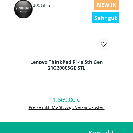
NEW IN
Sehr gut
Lenovo ThinkPad P14s 5th Gen
21G20005GE STL
Produkt Anzahl: Gib den gewünschten
1.569,00 €
Regulärer Preis:
In den Warenkorb
Preise inkl. MwSt. zzgl. Versandkosten