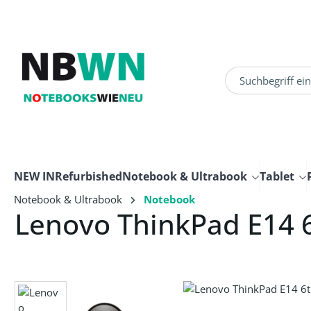
um Hauptinhalt springen
Zur Suche springen
NEW IN
Refurbished
Notebook & Ultrabook
Tablet
Notebook & Ultrabook
Notebook
Lenovo ThinkPad E14 
Bildergalerie überspringen