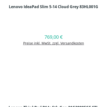
Lenovo IdeaPad Slim 5-14 Cloud Grey 83HL001G
en Wert ein oder benutze die Schaltflä
769,00 €
Regulärer Preis:
In den Warenkorb
Preise inkl. MwSt. zzgl. Versandkosten