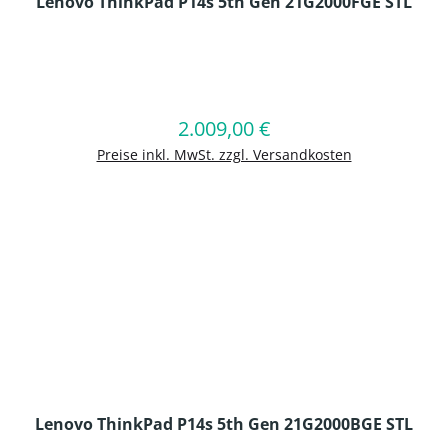
Lenovo ThinkPad P14s 5th Gen 21G2000FGE STL
en Wert ein oder benutze die Schaltflä
2.009,00 €
Regulärer Preis:
In den Warenkorb
Preise inkl. MwSt. zzgl. Versandkosten
Lenovo ThinkPad P14s 5th Gen 21G2000BGE STL