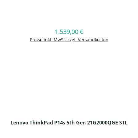
en Wert ein oder benutze die Schaltflä
1.539,00 €
Regulärer Preis:
In den Warenkorb
Preise inkl. MwSt. zzgl. Versandkosten
Lenovo ThinkPad P14s 5th Gen 21G2000QGE STL