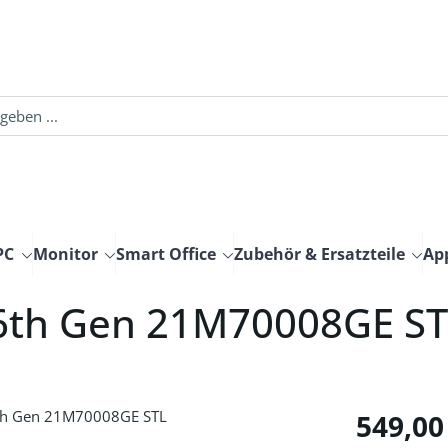
PC
Monitor
Smart Office
Zubehör & Ersatzteile
Ap
6th Gen 21M70008GE ST
Regulärer Pre
549,00