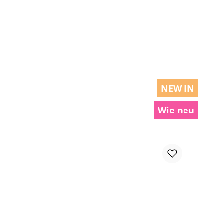
chen um die Anzahl zu erhöhen oder zu r
NEW IN
Wie neu