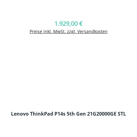
en Wert ein oder benutze die Schaltflä
1.929,00 €
Regulärer Preis:
In den Warenkorb
Preise inkl. MwSt. zzgl. Versandkosten
Lenovo ThinkPad P14s 5th Gen 21G20000GE STL