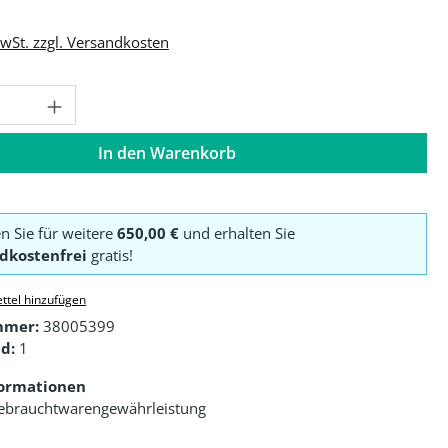
MwSt. zzgl. Versandkosten
Anzahl: Gib den gewünschten Wert ein o
In den Warenkorb
en Sie für weitere
650,00 €
und erhalten Sie
dkostenfrei
gratis!
ttel hinzufügen
mmer:
38005399
d:
1
formationen
ebrauchtwarengewährleistung