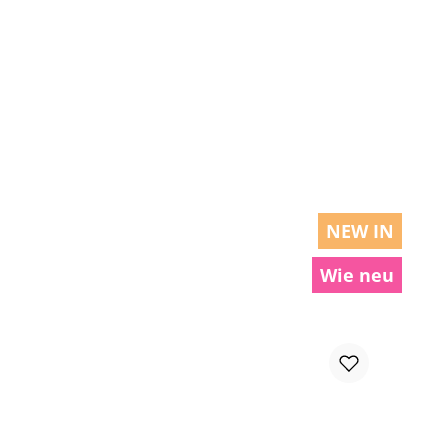
chen um die Anzahl zu erhöhen oder zu r
NEW IN
Wie neu