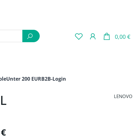
War
0,00 €
ple
Unter 200 EUR
B2B-Login
L
LENOVO
is:
 €