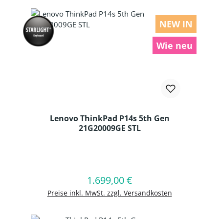
NEW IN
Wie neu
Lenovo ThinkPad P14s 5th Gen
21G20009GE STL
Produkt Anzahl: Gib den gewünschten
1.699,00 €
Regulärer Preis:
In den Warenkorb
Preise inkl. MwSt. zzgl. Versandkosten