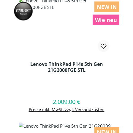
NEW IN
Wie neu
Lenovo ThinkPad P14s 5th Gen
21G2000FGE STL
Produkt Anzahl: Gib den gewünschten
2.009,00 €
Regulärer Preis:
In den Warenkorb
Preise inkl. MwSt. zzgl. Versandkosten
NEW IN