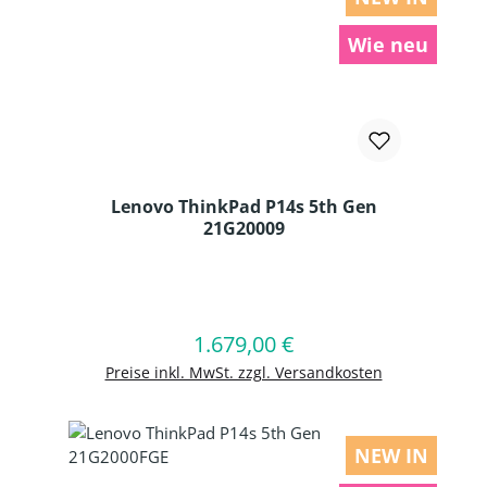
Wie neu
Lenovo ThinkPad P14s 5th Gen
21G20009
Produkt Anzahl: Gib den gewünschten
1.679,00 €
Regulärer Preis:
In den Warenkorb
Preise inkl. MwSt. zzgl. Versandkosten
NEW IN