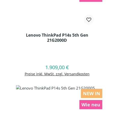
Lenovo ThinkPad P14s 5th Gen
21G2000D
Produkt Anzahl: Gib den gewünschten
1.909,00 €
Regulärer Preis:
In den Warenkorb
Preise inkl. MwSt. zzgl. Versandkosten
NEW IN
Wie neu