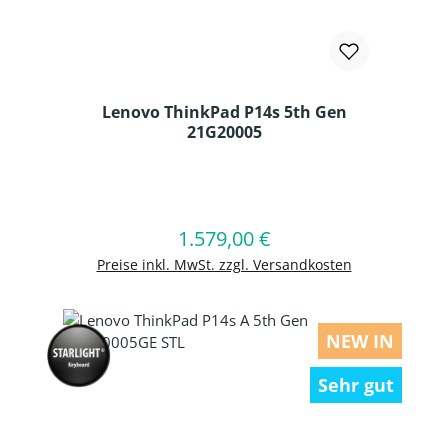
Lenovo ThinkPad P14s 5th Gen
21G20005
Produkt Anzahl: Gib den gewünschten
1.579,00 €
Regulärer Preis:
In den Warenkorb
Preise inkl. MwSt. zzgl. Versandkosten
NEW IN
Sehr gut