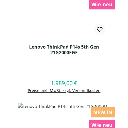
Wie neu
Lenovo ThinkPad P14s 5th Gen
21G2000FGE
Produkt Anzahl: Gib den gewünschten
1.989,00 €
Regulärer Preis:
In den Warenkorb
Preise inkl. MwSt. zzgl. Versandkosten
NEW IN
Wie neu