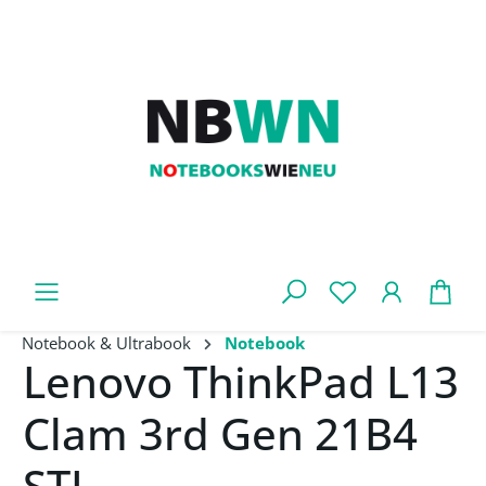
Zum Hauptinhalt springen
War
Notebook & Ultrabook
Notebook
Lenovo ThinkPad L13
Clam 3rd Gen 21B4
STL