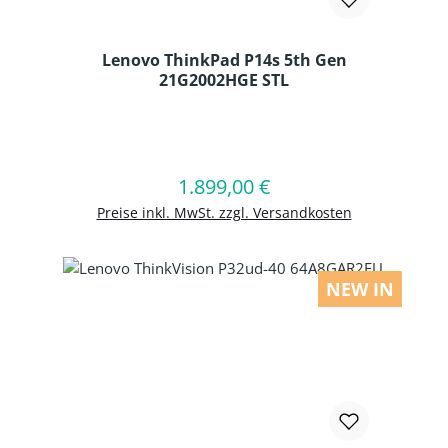
Lenovo ThinkPad P14s 5th Gen
21G2002HGE STL
Produkt Anzahl: Gib den gewünschten
1.899,00 €
Regulärer Preis:
In den Warenkorb
Preise inkl. MwSt. zzgl. Versandkosten
NEW IN