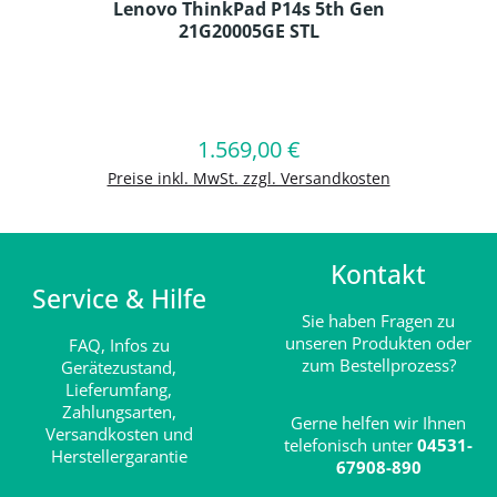
Lenovo ThinkPad P14s 5th Gen
21G20005GE STL
Produkt Anzahl: Gib den gewünschten
1.569,00 €
Regulärer Preis:
In den Warenkorb
Preise inkl. MwSt. zzgl. Versandkosten
Kontakt
Service & Hilfe
Sie haben Fragen zu
unseren Produkten oder
FAQ,
Infos zu
zum Bestellprozess?
Gerätezustand,
Lieferumfang,
Zahlungsarten,
Gerne helfen wir Ihnen
Versandkosten und
telefonisch unter
04531-
Herstellergarantie
67908-890