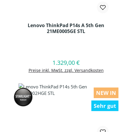
Lenovo ThinkPad P14s A 5th Gen
21ME0005GE STL
Produkt Anzahl: Gib den gewünschten
1.329,00 €
Regulärer Preis:
In den Warenkorb
Preise inkl. MwSt. zzgl. Versandkosten
NEW IN
Sehr gut