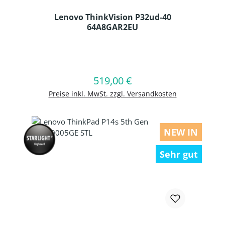
Lenovo ThinkVision P32ud-40
64A8GAR2EU
Produkt Anzahl: Gib den gewünschten
519,00 €
Regulärer Preis:
In den Warenkorb
Preise inkl. MwSt. zzgl. Versandkosten
NEW IN
Sehr gut