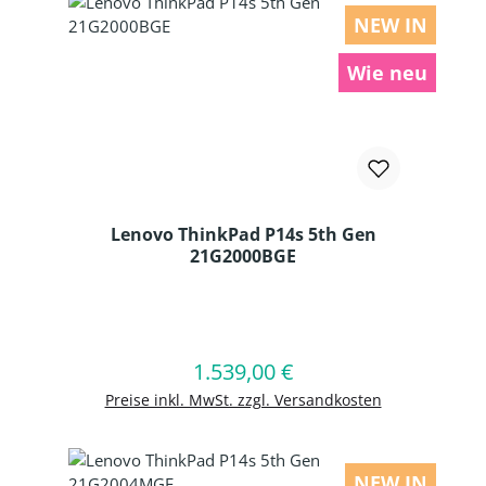
NEW IN
Wie neu
Lenovo ThinkPad P14s 5th Gen
21G2000BGE
Produkt Anzahl: Gib den gewünschten
1.539,00 €
Regulärer Preis:
In den Warenkorb
Preise inkl. MwSt. zzgl. Versandkosten
NEW IN