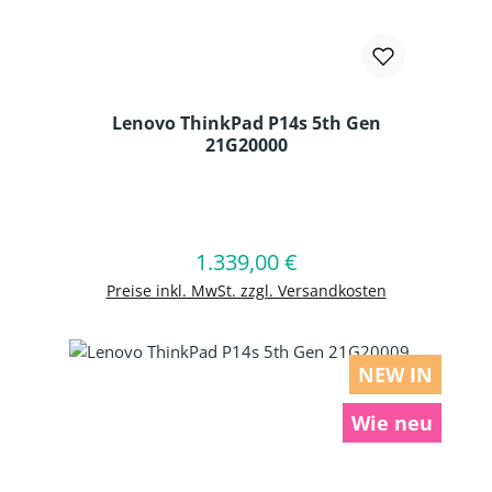
Lenovo ThinkPad P14s 5th Gen
21G20000
Produkt Anzahl: Gib den gewünschten
1.339,00 €
Regulärer Preis:
In den Warenkorb
Preise inkl. MwSt. zzgl. Versandkosten
NEW IN
Wie neu