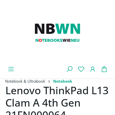
Zum Hauptinhalt springen
War
Notebook & Ultrabook
Notebook
Lenovo ThinkPad L13
Clam A 4th Gen
21FN000064