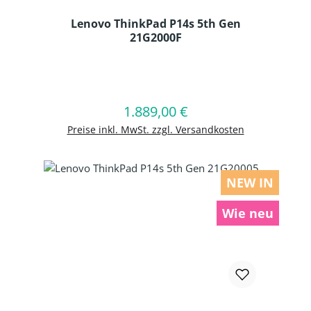
Lenovo ThinkPad P14s 5th Gen
21G2000F
Produkt Anzahl: Gib den gewünschten
1.889,00 €
Regulärer Preis:
In den Warenkorb
Preise inkl. MwSt. zzgl. Versandkosten
NEW IN
Wie neu