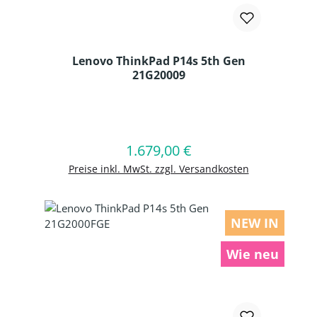
Lenovo ThinkPad P14s 5th Gen
21G20009
Produkt Anzahl: Gib den gewünschten
1.679,00 €
Regulärer Preis:
In den Warenkorb
Preise inkl. MwSt. zzgl. Versandkosten
NEW IN
Wie neu