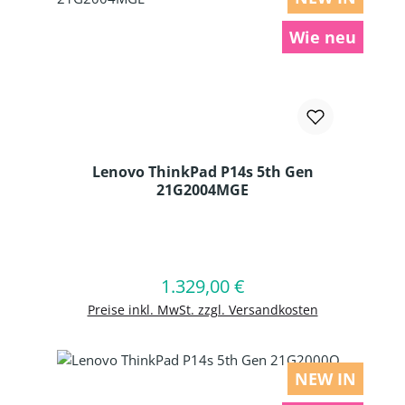
Wie neu
Lenovo ThinkPad P14s 5th Gen
21G2004MGE
Produkt Anzahl: Gib den gewünschten
1.329,00 €
Regulärer Preis:
In den Warenkorb
Preise inkl. MwSt. zzgl. Versandkosten
NEW IN