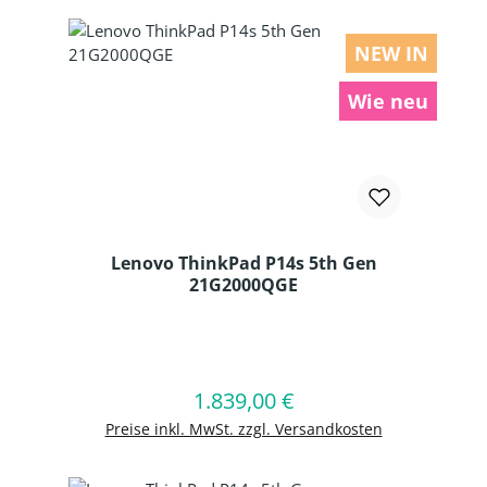
NEW IN
Wie neu
Lenovo ThinkPad P14s 5th Gen
21G2000QGE
Produkt Anzahl: Gib den gewünschten
1.839,00 €
Regulärer Preis:
In den Warenkorb
Preise inkl. MwSt. zzgl. Versandkosten