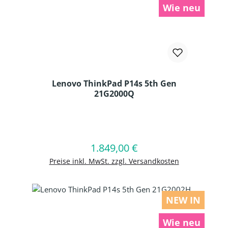
Wie neu
Lenovo ThinkPad P14s 5th Gen
21G2000Q
Produkt Anzahl: Gib den gewünschten
1.849,00 €
Regulärer Preis:
In den Warenkorb
Preise inkl. MwSt. zzgl. Versandkosten
NEW IN
Wie neu