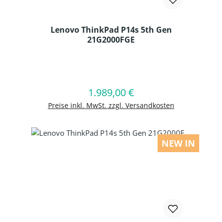
Lenovo ThinkPad P14s 5th Gen
21G2000FGE
Produkt Anzahl: Gib den gewünschten
1.989,00 €
Regulärer Preis:
In den Warenkorb
Preise inkl. MwSt. zzgl. Versandkosten
NEW IN