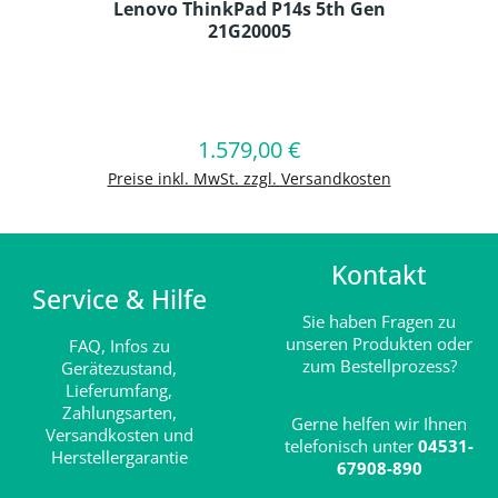
Lenovo ThinkPad P14s 5th Gen
21G20005
Produkt Anzahl: Gib den gewünschten
1.579,00 €
Regulärer Preis:
In den Warenkorb
Preise inkl. MwSt. zzgl. Versandkosten
Kontakt
Service & Hilfe
Sie haben Fragen zu
unseren Produkten oder
FAQ,
Infos zu
zum Bestellprozess?
Gerätezustand,
Lieferumfang,
Zahlungsarten,
Gerne helfen wir Ihnen
Versandkosten und
telefonisch unter
04531-
Herstellergarantie
67908-890