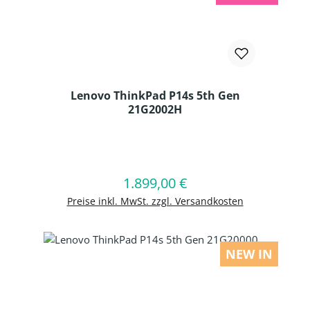
Lenovo ThinkPad P14s 5th Gen
21G2002H
Produkt Anzahl: Gib den gewünschten
1.899,00 €
Regulärer Preis:
In den Warenkorb
Preise inkl. MwSt. zzgl. Versandkosten
NEW IN