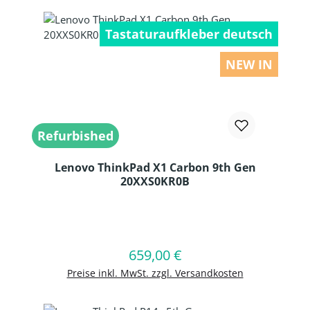
Tastaturaufkleber deutsch
NEW IN
Refurbished
Lenovo ThinkPad X1 Carbon 9th Gen
20XXS0KR0B
Produkt Anzahl: Gib den gewünschten
659,00 €
Regulärer Preis:
In den Warenkorb
Preise inkl. MwSt. zzgl. Versandkosten