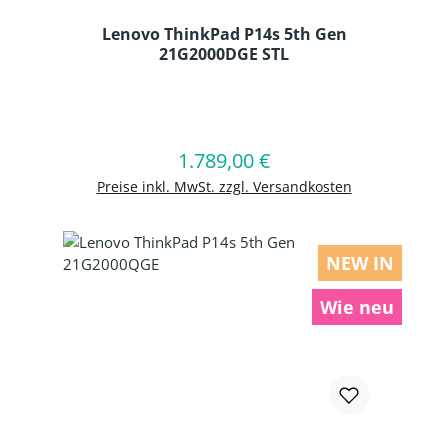
Lenovo ThinkPad P14s 5th Gen
21G2000DGE STL
Produkt Anzahl: Gib den gewünschten
1.789,00 €
Regulärer Preis:
In den Warenkorb
Preise inkl. MwSt. zzgl. Versandkosten
NEW IN
Wie neu