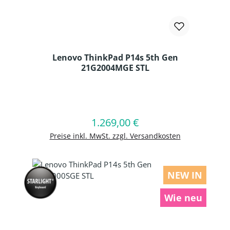
Lenovo ThinkPad P14s 5th Gen
21G2004MGE STL
Produkt Anzahl: Gib den gewünschten
1.269,00 €
Regulärer Preis:
In den Warenkorb
Preise inkl. MwSt. zzgl. Versandkosten
NEW IN
Wie neu