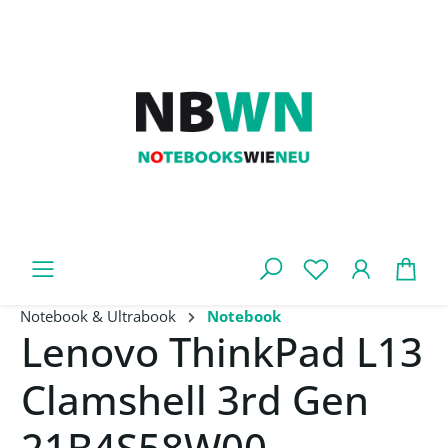
Zum Hauptinhalt springen
War
Notebook & Ultrabook
Notebook
Lenovo ThinkPad L13
Clamshell 3rd Gen
21B4S58W00