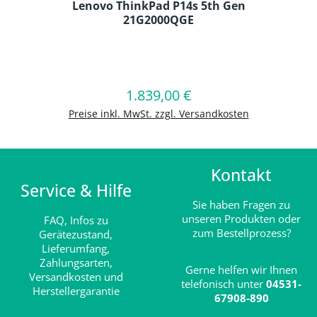
Lenovo ThinkPad P14s 5th Gen
21G2000QGE
Produkt Anzahl: Gib den gewünschten
1.839,00 €
Regulärer Preis:
In den Warenkorb
Preise inkl. MwSt. zzgl. Versandkosten
Kontakt
Service & Hilfe
Sie haben Fragen zu
unseren Produkten oder
FAQ,
Infos zu
zum Bestellprozess?
Gerätezustand,
Lieferumfang,
Zahlungsarten,
Gerne helfen wir Ihnen
Versandkosten und
telefonisch unter
04531-
Herstellergarantie
67908-890