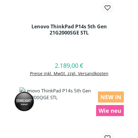
Lenovo ThinkPad P14s 5th Gen
21G2000SGE STL
Produkt Anzahl: Gib den gewünschten
2.189,00 €
Regulärer Preis:
In den Warenkorb
Preise inkl. MwSt. zzgl. Versandkosten
NEW IN
Wie neu