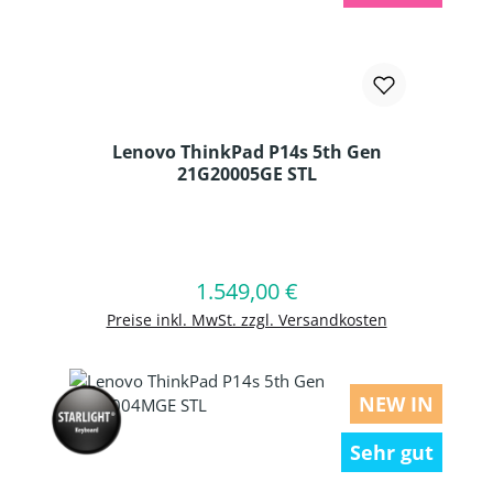
Lenovo ThinkPad P14s 5th Gen
21G20005GE STL
Produkt Anzahl: Gib den gewünschten
1.549,00 €
Regulärer Preis:
In den Warenkorb
Preise inkl. MwSt. zzgl. Versandkosten
NEW IN
Sehr gut