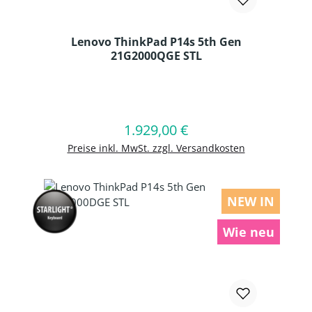
Lenovo ThinkPad P14s 5th Gen
21G2000QGE STL
Produkt Anzahl: Gib den gewünschten
1.929,00 €
Regulärer Preis:
In den Warenkorb
Preise inkl. MwSt. zzgl. Versandkosten
NEW IN
Wie neu