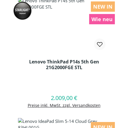
NEW IN
Wie neu
Lenovo ThinkPad P14s 5th Gen
21G2000FGE STL
Produkt Anzahl: Gib den gewünschten
2.009,00 €
Regulärer Preis:
In den Warenkorb
Preise inkl. MwSt. zzgl. Versandkosten
NEW IN