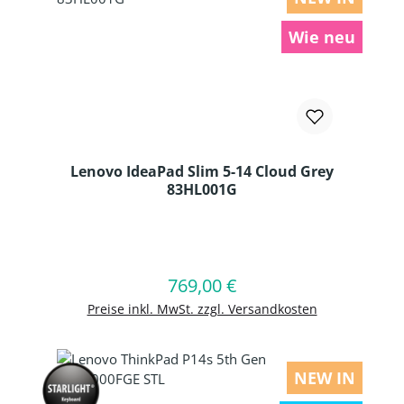
Wie neu
Lenovo IdeaPad Slim 5-14 Cloud Grey
83HL001G
Produkt Anzahl: Gib den gewünschten
769,00 €
Regulärer Preis:
In den Warenkorb
Preise inkl. MwSt. zzgl. Versandkosten
NEW IN