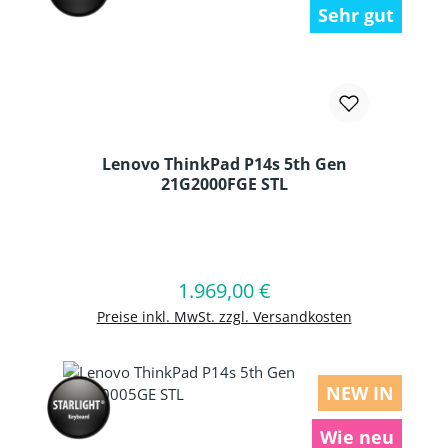
Sehr gut
Lenovo ThinkPad P14s 5th Gen
21G2000FGE STL
Produkt Anzahl: Gib den gewünschten
1.969,00 €
Regulärer Preis:
In den Warenkorb
Preise inkl. MwSt. zzgl. Versandkosten
NEW IN
Wie neu