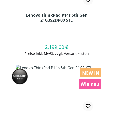
Lenovo ThinkPad P14s 5th Gen
21G3S2DP00 STL
Produkt Anzahl: Gib den gewünschten
2.199,00 €
Regulärer Preis:
In den Warenkorb
Preise inkl. MwSt. zzgl. Versandkosten
NEW IN
Wie neu