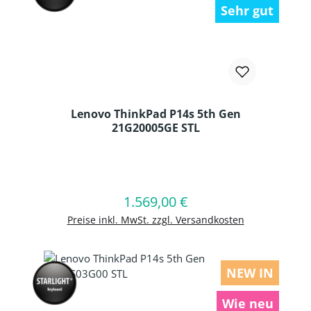
Sehr gut
Lenovo ThinkPad P14s 5th Gen
21G20005GE STL
Produkt Anzahl: Gib den gewünschten
1.569,00 €
Regulärer Preis:
In den Warenkorb
Preise inkl. MwSt. zzgl. Versandkosten
NEW IN
Wie neu