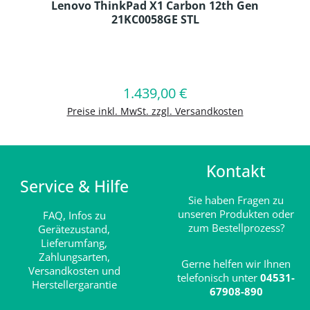
Lenovo ThinkPad X1 Carbon 12th Gen
21KC0058GE STL
Produkt Anzahl: Gib den gewünschten
1.439,00 €
Regulärer Preis:
In den Warenkorb
Preise inkl. MwSt. zzgl. Versandkosten
Kontakt
Service & Hilfe
Sie haben Fragen zu
unseren Produkten oder
FAQ,
Infos zu
zum Bestellprozess?
Gerätezustand,
Lieferumfang,
Zahlungsarten,
Gerne helfen wir Ihnen
Versandkosten und
telefonisch unter
04531-
Herstellergarantie
67908-890