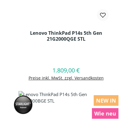
Lenovo ThinkPad P14s 5th Gen
21G2000QGE STL
Produkt Anzahl: Gib den gewünschten
1.809,00 €
Regulärer Preis:
In den Warenkorb
Preise inkl. MwSt. zzgl. Versandkosten
NEW IN
Wie neu