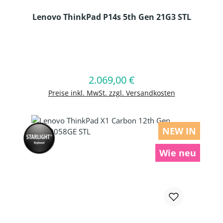
Lenovo ThinkPad P14s 5th Gen 21G3 STL
Produkt Anzahl: Gib den gewünschten
2.069,00 €
Regulärer Preis:
In den Warenkorb
Preise inkl. MwSt. zzgl. Versandkosten
NEW IN
Wie neu