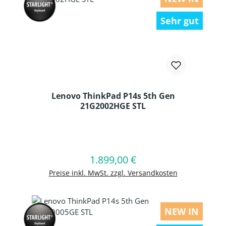
Sehr gut
Lenovo ThinkPad P14s 5th Gen
21G2002HGE STL
Produkt Anzahl: Gib den gewünschten
1.899,00 €
Regulärer Preis:
In den Warenkorb
Preise inkl. MwSt. zzgl. Versandkosten
NEW IN