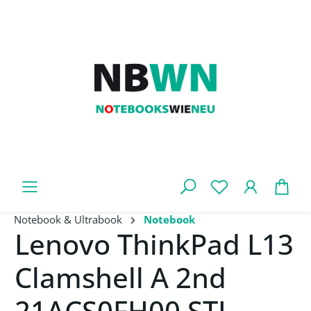
Zum Hauptinhalt springen
War
Notebook & Ultrabook
Notebook
Lenovo ThinkPad L13
Clamshell A 2nd
21ACS0FH00 STL