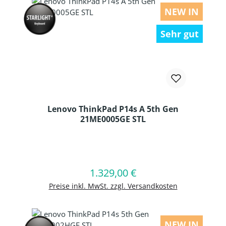
NEW IN
Sehr gut
Lenovo ThinkPad P14s A 5th Gen
21ME0005GE STL
Produkt Anzahl: Gib den gewünschten
1.329,00 €
Regulärer Preis:
In den Warenkorb
Preise inkl. MwSt. zzgl. Versandkosten
NEW IN