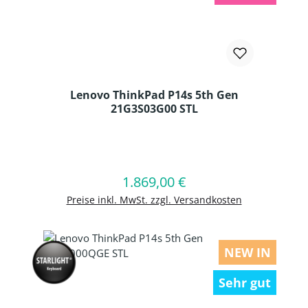
Lenovo ThinkPad P14s 5th Gen
21G3S03G00 STL
Produkt Anzahl: Gib den gewünschten
1.869,00 €
Regulärer Preis:
In den Warenkorb
Preise inkl. MwSt. zzgl. Versandkosten
NEW IN
Sehr gut