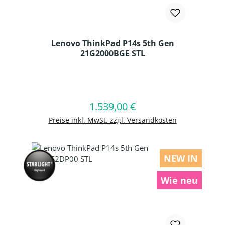
Lenovo ThinkPad P14s 5th Gen
21G2000BGE STL
Produkt Anzahl: Gib den gewünschten
1.539,00 €
Regulärer Preis:
In den Warenkorb
Preise inkl. MwSt. zzgl. Versandkosten
NEW IN
Wie neu