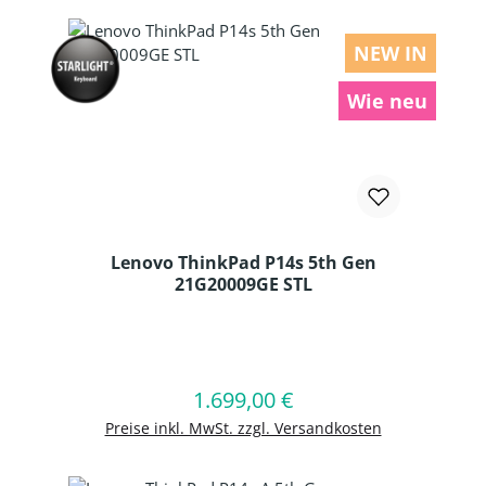
NEW IN
Wie neu
Lenovo ThinkPad P14s 5th Gen
21G20009GE STL
Produkt Anzahl: Gib den gewünschten
1.699,00 €
Regulärer Preis:
In den Warenkorb
Preise inkl. MwSt. zzgl. Versandkosten