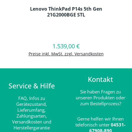
Lenovo ThinkPad P14s 5th Gen
21G2000BGE STL
Produkt Anzahl: Gib den gewünschten
1.539,00 €
Regulärer Preis:
In den Warenkorb
Preise inkl. MwSt. zzgl. Versandkosten
Kontakt
Service & Hilfe
Sie haben Fragen zu
unseren Produkten oder
FAQ,
Infos zu
zum Bestellprozess?
Gerätezustand,
Lieferumfang,
Zahlungsarten,
Gerne helfen wir Ihnen
Versandkosten und
telefonisch unter
04531-
Herstellergarantie
67908-890