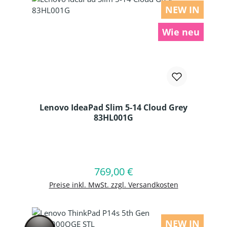
NEW IN
Wie neu
Lenovo IdeaPad Slim 5-14 Cloud Grey
83HL001G
Produkt Anzahl: Gib den gewünschten
769,00 €
Regulärer Preis:
In den Warenkorb
Preise inkl. MwSt. zzgl. Versandkosten
NEW IN