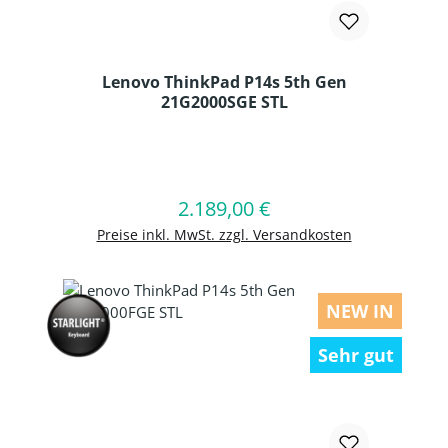
Lenovo ThinkPad P14s 5th Gen
21G2000SGE STL
Produkt Anzahl: Gib den gewünschten
2.189,00 €
Regulärer Preis:
In den Warenkorb
Preise inkl. MwSt. zzgl. Versandkosten
NEW IN
Sehr gut