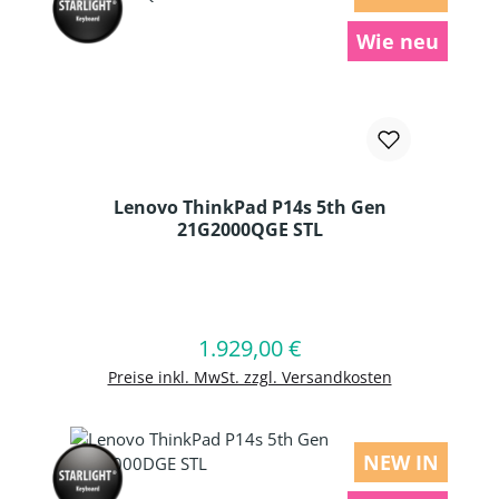
Wie neu
Lenovo ThinkPad P14s 5th Gen
21G2000QGE STL
Produkt Anzahl: Gib den gewünschten
1.929,00 €
Regulärer Preis:
In den Warenkorb
Preise inkl. MwSt. zzgl. Versandkosten
NEW IN