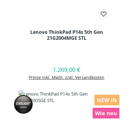
Lenovo ThinkPad P14s 5th Gen
21G2004MGE STL
Produkt Anzahl: Gib den gewünschten
1.269,00 €
Regulärer Preis:
In den Warenkorb
Preise inkl. MwSt. zzgl. Versandkosten
NEW IN
Wie neu