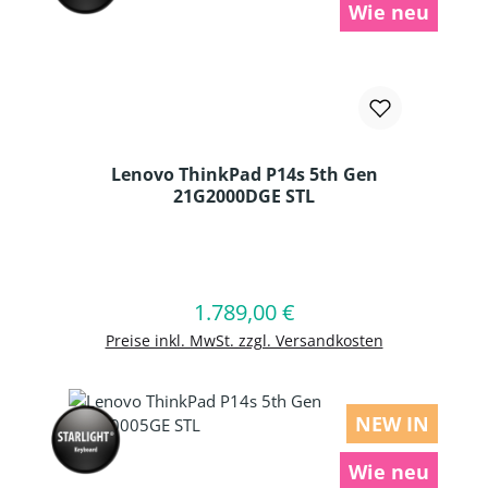
Wie neu
Lenovo ThinkPad P14s 5th Gen
21G2000DGE STL
Produkt Anzahl: Gib den gewünschten
1.789,00 €
Regulärer Preis:
In den Warenkorb
Preise inkl. MwSt. zzgl. Versandkosten
NEW IN
Wie neu