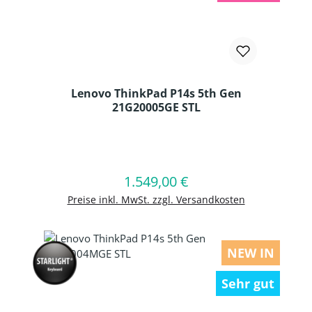
Lenovo ThinkPad P14s 5th Gen
21G20005GE STL
Produkt Anzahl: Gib den gewünschten
1.549,00 €
Regulärer Preis:
In den Warenkorb
Preise inkl. MwSt. zzgl. Versandkosten
NEW IN
Sehr gut