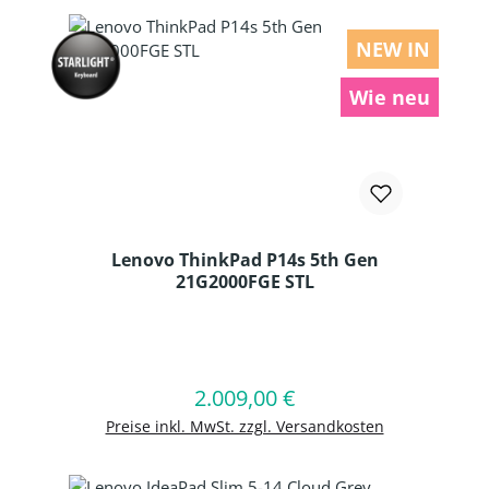
NEW IN
Wie neu
Lenovo ThinkPad P14s 5th Gen
21G2000FGE STL
Produkt Anzahl: Gib den gewünschten
2.009,00 €
Regulärer Preis:
In den Warenkorb
Preise inkl. MwSt. zzgl. Versandkosten