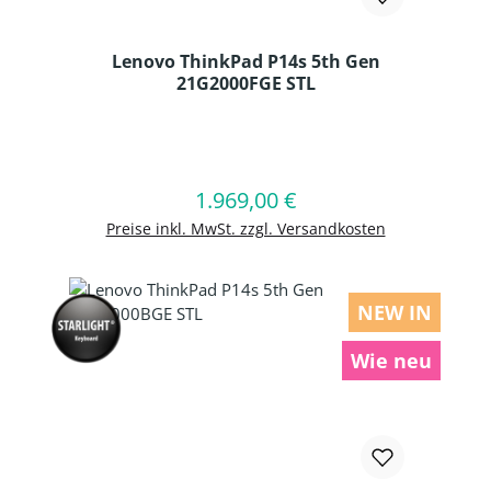
Lenovo ThinkPad P14s 5th Gen
21G2000FGE STL
Produkt Anzahl: Gib den gewünschten
1.969,00 €
Regulärer Preis:
In den Warenkorb
Preise inkl. MwSt. zzgl. Versandkosten
NEW IN
Wie neu