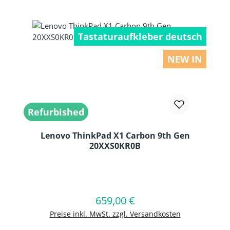
Tastaturaufkleber deutsch
NEW IN
Refurbished
Lenovo ThinkPad X1 Carbon 9th Gen
20XXS0KR0B
Produkt Anzahl: Gib den gewünschten
659,00 €
Regulärer Preis:
In den Warenkorb
Preise inkl. MwSt. zzgl. Versandkosten