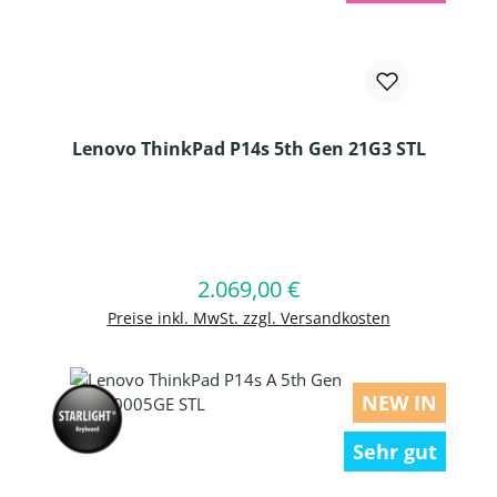
Lenovo ThinkPad P14s 5th Gen 21G3 STL
Produkt Anzahl: Gib den gewünschten
2.069,00 €
Regulärer Preis:
In den Warenkorb
Preise inkl. MwSt. zzgl. Versandkosten
NEW IN
Sehr gut