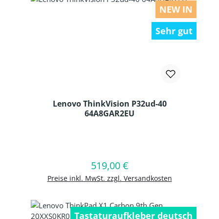
NEW IN
Sehr gut
Lenovo ThinkVision P32ud-40
64A8GAR2EU
Produkt Anzahl: Gib den gewünschten
519,00 €
Regulärer Preis:
In den Warenkorb
Preise inkl. MwSt. zzgl. Versandkosten
Tastaturaufkleber deutsch