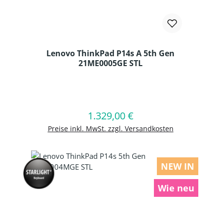
Lenovo ThinkPad P14s A 5th Gen
21ME0005GE STL
Produkt Anzahl: Gib den gewünschten
1.329,00 €
Regulärer Preis:
In den Warenkorb
Preise inkl. MwSt. zzgl. Versandkosten
NEW IN
Wie neu