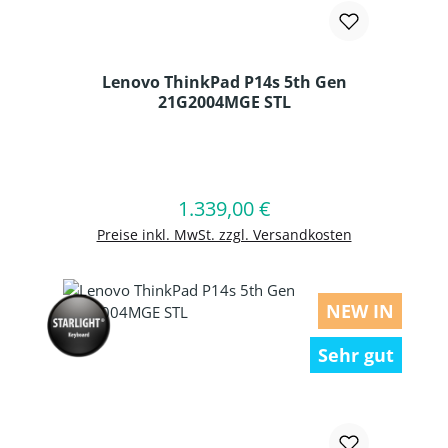
Lenovo ThinkPad P14s 5th Gen
21G2004MGE STL
Produkt Anzahl: Gib den gewünschten
1.339,00 €
Regulärer Preis:
In den Warenkorb
Preise inkl. MwSt. zzgl. Versandkosten
NEW IN
Sehr gut