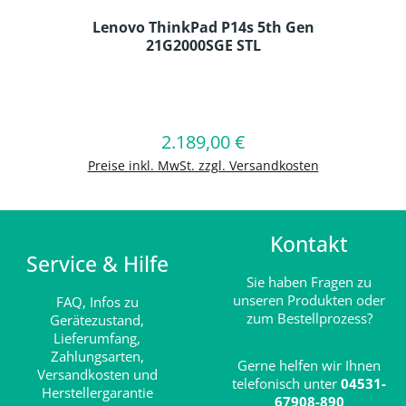
Lenovo ThinkPad P14s 5th Gen
21G2000SGE STL
Produkt Anzahl: Gib den gewünschten
2.189,00 €
Regulärer Preis:
In den Warenkorb
Preise inkl. MwSt. zzgl. Versandkosten
Kontakt
Service & Hilfe
Sie haben Fragen zu
unseren Produkten oder
FAQ,
Infos zu
zum Bestellprozess?
Gerätezustand,
Lieferumfang,
Zahlungsarten,
Gerne helfen wir Ihnen
Versandkosten und
telefonisch unter
04531-
Herstellergarantie
67908-890