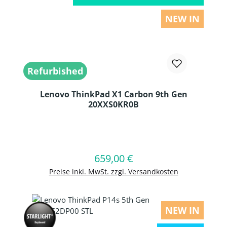
NEW IN
Refurbished
Lenovo ThinkPad X1 Carbon 9th Gen
20XXS0KR0B
Produkt Anzahl: Gib den gewünschten
659,00 €
Regulärer Preis:
In den Warenkorb
Preise inkl. MwSt. zzgl. Versandkosten
NEW IN