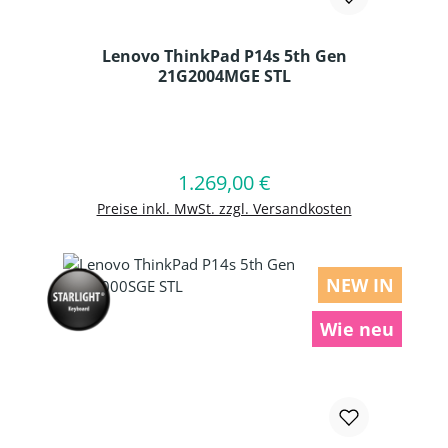
Lenovo ThinkPad P14s 5th Gen
21G2004MGE STL
Produkt Anzahl: Gib den gewünschten
1.269,00 €
Regulärer Preis:
In den Warenkorb
Preise inkl. MwSt. zzgl. Versandkosten
NEW IN
Wie neu