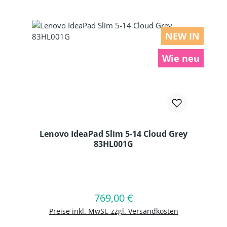
NEW IN
Wie neu
Lenovo IdeaPad Slim 5-14 Cloud Grey
83HL001G
Produkt Anzahl: Gib den gewünschten
769,00 €
Regulärer Preis:
In den Warenkorb
Preise inkl. MwSt. zzgl. Versandkosten