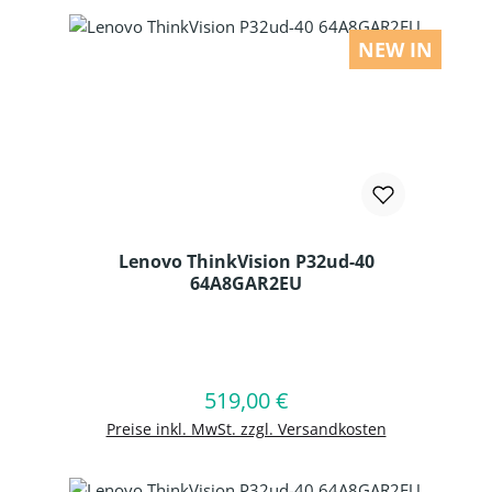
NEW IN
Lenovo ThinkVision P32ud-40
64A8GAR2EU
Produkt Anzahl: Gib den gewünschten
519,00 €
Regulärer Preis:
In den Warenkorb
Preise inkl. MwSt. zzgl. Versandkosten