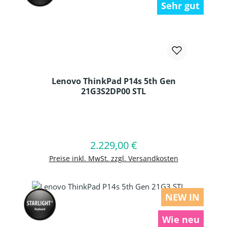
Sehr gut
Lenovo ThinkPad P14s 5th Gen
21G3S2DP00 STL
Produkt Anzahl: Gib den gewünschten
2.229,00 €
Regulärer Preis:
In den Warenkorb
Preise inkl. MwSt. zzgl. Versandkosten
NEW IN
Wie neu