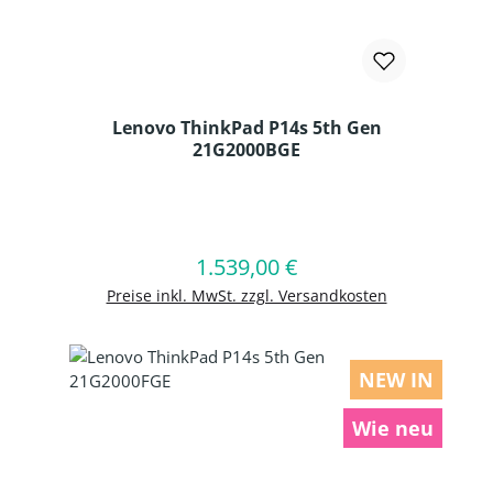
Lenovo ThinkPad P14s 5th Gen
21G2000BGE
Produkt Anzahl: Gib den gewünschten
1.539,00 €
Regulärer Preis:
In den Warenkorb
Preise inkl. MwSt. zzgl. Versandkosten
NEW IN
Wie neu