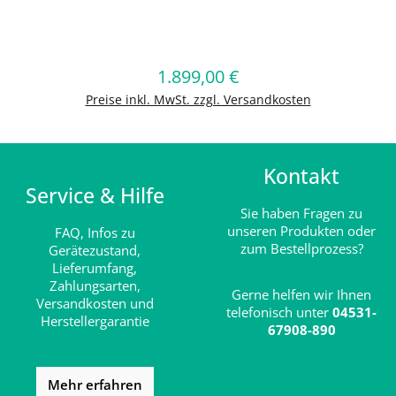
Produkt Anzahl: Gib den gewünschten
1.899,00 €
Regulärer Preis:
In den Warenkorb
Preise inkl. MwSt. zzgl. Versandkosten
Kontakt
Service & Hilfe
Sie haben Fragen zu
unseren Produkten oder
FAQ,
Infos zu
zum Bestellprozess?
Gerätezustand,
Lieferumfang,
Zahlungsarten,
Gerne helfen wir Ihnen
Versandkosten und
telefonisch unter
04531-
Herstellergarantie
67908-890
Mehr erfahren