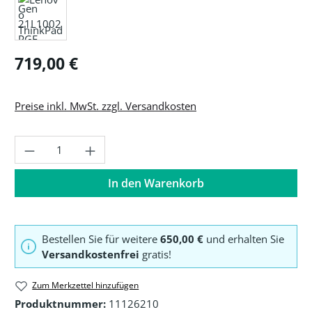
Regulärer Preis:
719,00 €
Preise inkl. MwSt. zzgl. Versandkosten
Produkt Anzahl: Gib den gewünschten Wer
In den Warenkorb
Bestellen Sie für weitere
650,00 €
und erhalten Sie
Versandkostenfrei
gratis!
Zum Merkzettel hinzufügen
Produktnummer:
11126210