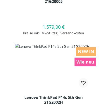
21G20005
Produkt Anzahl: Gib den gewünschten
1.579,00 €
Regulärer Preis:
In den Warenkorb
Preise inkl. MwSt. zzgl. Versandkosten
NEW IN
Wie neu
Lenovo ThinkPad P14s 5th Gen
21G2002H