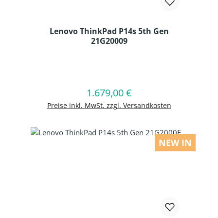
Lenovo ThinkPad P14s 5th Gen
21G20009
Produkt Anzahl: Gib den gewünschten
1.679,00 €
Regulärer Preis:
In den Warenkorb
Preise inkl. MwSt. zzgl. Versandkosten
NEW IN