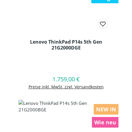
Lenovo ThinkPad P14s 5th Gen
21G2000DGE
Produkt Anzahl: Gib den gewünschten
1.759,00 €
Regulärer Preis:
In den Warenkorb
Preise inkl. MwSt. zzgl. Versandkosten
NEW IN
Wie neu