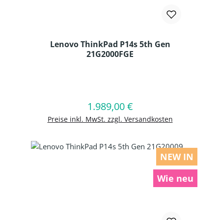
Lenovo ThinkPad P14s 5th Gen
21G2000FGE
Produkt Anzahl: Gib den gewünschten
1.989,00 €
Regulärer Preis:
In den Warenkorb
Preise inkl. MwSt. zzgl. Versandkosten
NEW IN
Wie neu