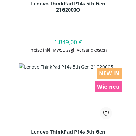
Lenovo ThinkPad P14s 5th Gen
21G2000Q
Produkt Anzahl: Gib den gewünschten
1.849,00 €
Regulärer Preis:
In den Warenkorb
Preise inkl. MwSt. zzgl. Versandkosten
NEW IN
Wie neu
Lenovo ThinkPad P14s 5th Gen