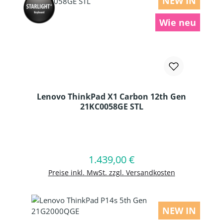
NEW IN
Wie neu
Lenovo ThinkPad X1 Carbon 12th Gen
21KC0058GE STL
Produkt Anzahl: Gib den gewünschten
1.439,00 €
Regulärer Preis:
In den Warenkorb
Preise inkl. MwSt. zzgl. Versandkosten
NEW IN