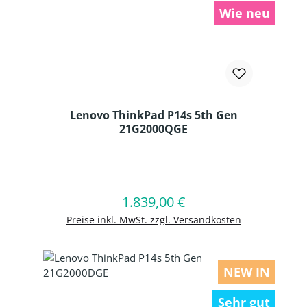
Wie neu
Lenovo ThinkPad P14s 5th Gen
21G2000QGE
Produkt Anzahl: Gib den gewünschten
1.839,00 €
Regulärer Preis:
In den Warenkorb
Preise inkl. MwSt. zzgl. Versandkosten
NEW IN
Sehr gut