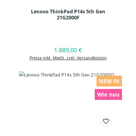
Lenovo ThinkPad P14s 5th Gen
21G2000F
Produkt Anzahl: Gib den gewünschten
1.889,00 €
Regulärer Preis:
In den Warenkorb
Preise inkl. MwSt. zzgl. Versandkosten
NEW IN
Wie neu