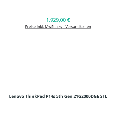
en Wert ein oder benutze die Schaltflä
1.929,00 €
Regulärer Preis:
In den Warenkorb
Preise inkl. MwSt. zzgl. Versandkosten
Lenovo ThinkPad P14s 5th Gen 21G2000DGE STL