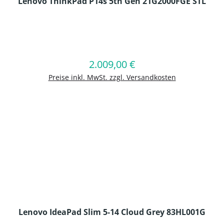
Lenovo ThinkPad P14s 5th Gen 21G2000FGE STL
en Wert ein oder benutze die Schaltflä
2.009,00 €
Regulärer Preis:
In den Warenkorb
Preise inkl. MwSt. zzgl. Versandkosten
Lenovo IdeaPad Slim 5-14 Cloud Grey 83HL001G