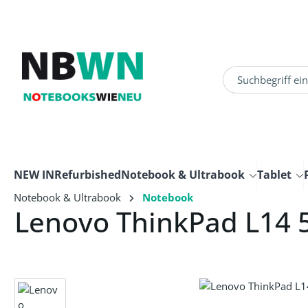
um Hauptinhalt springen
Zur Suche springen
NEW IN
Refurbished
Notebook & Ultrabook
Tablet
Notebook & Ultrabook
Notebook
Lenovo ThinkPad L14 
Bildergalerie überspringen