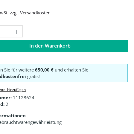
MwSt. zzgl. Versandkosten
Anzahl: Gib den gewünschten Wert ein o
In den Warenkorb
en Sie für weitere
650,00 €
und erhalten Sie
dkostenfrei
gratis!
ttel hinzufügen
mmer:
11128624
d:
2
formationen
ebrauchtwarengewährleistung