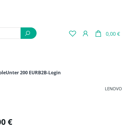
War
0,00 €
ple
Unter 200 EUR
B2B-Login
LENOVO
is:
00 €