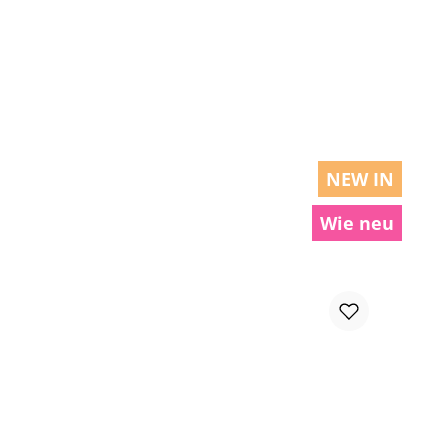
chen um die Anzahl zu erhöhen oder zu r
NEW IN
Wie neu