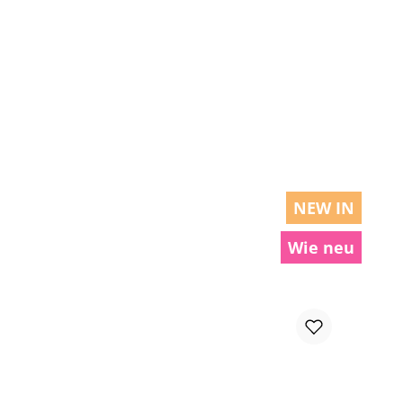
chen um die Anzahl zu erhöhen oder zu r
NEW IN
Wie neu