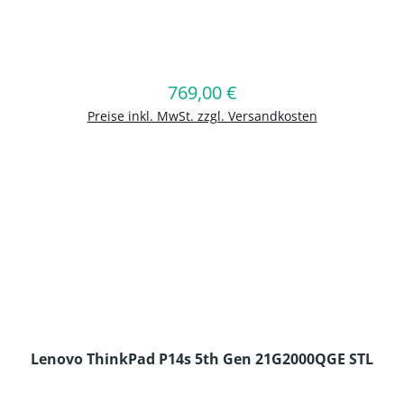
en Wert ein oder benutze die Schaltflä
769,00 €
Regulärer Preis:
In den Warenkorb
Preise inkl. MwSt. zzgl. Versandkosten
Lenovo ThinkPad P14s 5th Gen 21G2000QGE STL