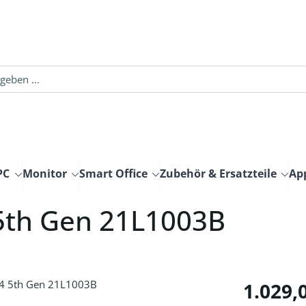
PC
Monitor
Smart Office
Zubehör & Ersatzteile
Ap
5th Gen 21L1003B
Regulärer Pre
1.029,