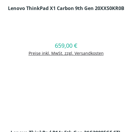
Lenovo ThinkPad X1 Carbon 9th Gen 20XXS0KR0B
en Wert ein oder benutze die Schaltflä
659,00 €
Regulärer Preis:
In den Warenkorb
Preise inkl. MwSt. zzgl. Versandkosten