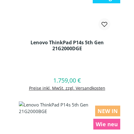
Lenovo ThinkPad P14s 5th Gen
21G2000DGE
Produkt Anzahl: Gib den gewünschten
1.759,00 €
Regulärer Preis:
In den Warenkorb
Preise inkl. MwSt. zzgl. Versandkosten
NEW IN
Wie neu