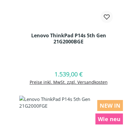
Lenovo ThinkPad P14s 5th Gen
21G2000BGE
Produkt Anzahl: Gib den gewünschten
1.539,00 €
Regulärer Preis:
In den Warenkorb
Preise inkl. MwSt. zzgl. Versandkosten
NEW IN
Wie neu