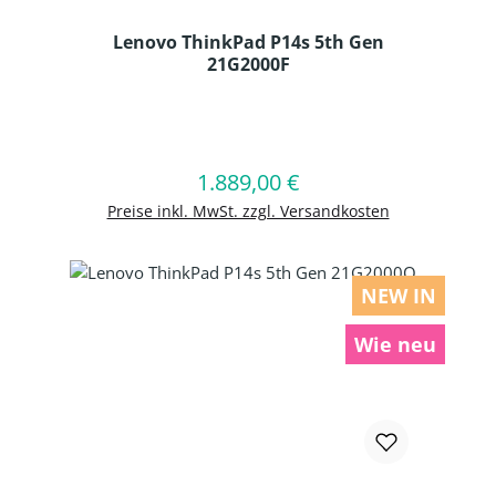
Lenovo ThinkPad P14s 5th Gen
21G2000F
Produkt Anzahl: Gib den gewünschten
1.889,00 €
Regulärer Preis:
In den Warenkorb
Preise inkl. MwSt. zzgl. Versandkosten
NEW IN
Wie neu