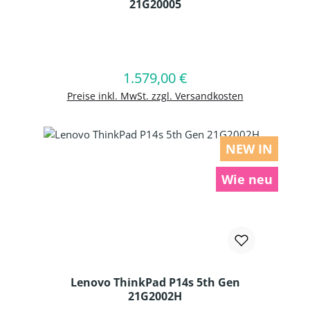
21G20005
Produkt Anzahl: Gib den gewünschten
1.579,00 €
Regulärer Preis:
In den Warenkorb
Preise inkl. MwSt. zzgl. Versandkosten
NEW IN
Wie neu
Lenovo ThinkPad P14s 5th Gen
21G2002H