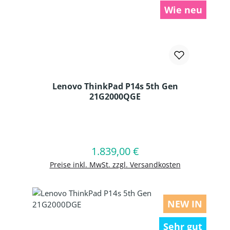
Wie neu
Lenovo ThinkPad P14s 5th Gen
21G2000QGE
Produkt Anzahl: Gib den gewünschten
1.839,00 €
Regulärer Preis:
In den Warenkorb
Preise inkl. MwSt. zzgl. Versandkosten
NEW IN
Sehr gut