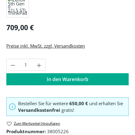
Regulärer Preis:
709,00 €
Preise inkl. MwSt. zzgl. Versandkosten
Produkt Anzahl: Gib den gewünschten Wer
In den Warenkorb
Bestellen Sie für weitere
650,00 €
und erhalten Sie
Versandkostenfrei
gratis!
Zum Merkzettel hinzufügen
Produktnummer:
38005226