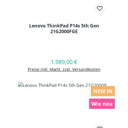
Lenovo ThinkPad P14s 5th Gen
21G2000FGE
Produkt Anzahl: Gib den gewünschten
1.989,00 €
Regulärer Preis:
In den Warenkorb
Preise inkl. MwSt. zzgl. Versandkosten
NEW IN
Wie neu