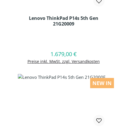
Lenovo ThinkPad P14s 5th Gen
21G20009
Produkt Anzahl: Gib den gewünschten
1.679,00 €
Regulärer Preis:
In den Warenkorb
Preise inkl. MwSt. zzgl. Versandkosten
NEW IN