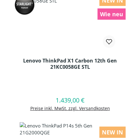
NEW IN
Wie neu
Lenovo ThinkPad X1 Carbon 12th Gen
21KC0058GE STL
Produkt Anzahl: Gib den gewünschten
1.439,00 €
Regulärer Preis:
In den Warenkorb
Preise inkl. MwSt. zzgl. Versandkosten
NEW IN