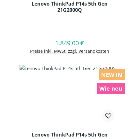
Lenovo ThinkPad P14s 5th Gen
21G2000Q
Produkt Anzahl: Gib den gewünschten
1.849,00 €
Regulärer Preis:
In den Warenkorb
Preise inkl. MwSt. zzgl. Versandkosten
NEW IN
Wie neu
Lenovo ThinkPad P14s 5th Gen