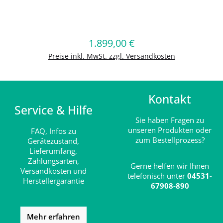
Produkt Anzahl: Gib den gewünschten
1.899,00 €
Regulärer Preis:
In den Warenkorb
Preise inkl. MwSt. zzgl. Versandkosten
Kontakt
Service & Hilfe
Sie haben Fragen zu
unseren Produkten oder
FAQ,
Infos zu
zum Bestellprozess?
Gerätezustand,
Lieferumfang,
Zahlungsarten,
Gerne helfen wir Ihnen
Versandkosten und
telefonisch unter
04531-
Herstellergarantie
67908-890
Mehr erfahren