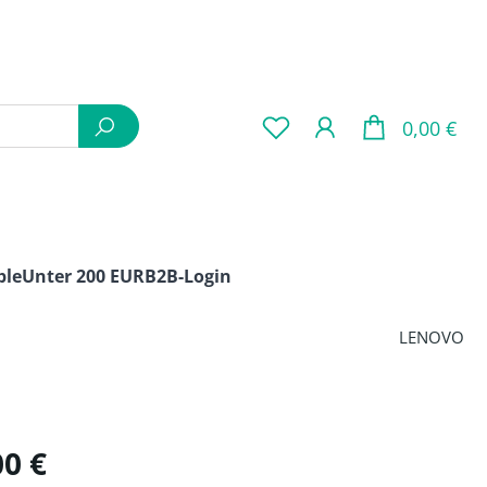
War
0,00 €
ple
Unter 200 EUR
B2B-Login
LENOVO
is:
00 €