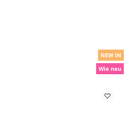
chen um die Anzahl zu erhöhen oder zu r
NEW IN
Wie neu