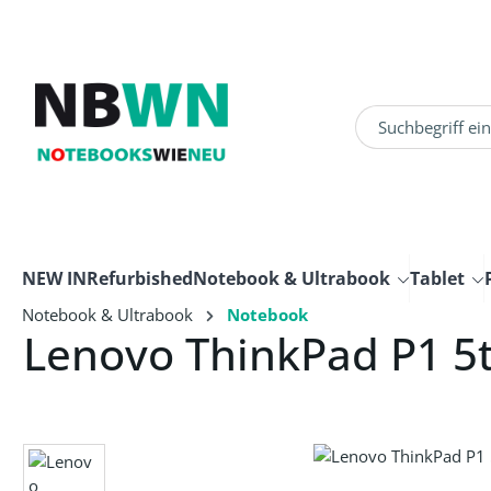
um Hauptinhalt springen
Zur Suche springen
NEW IN
Refurbished
Notebook & Ultrabook
Tablet
Notebook & Ultrabook
Notebook
Lenovo ThinkPad P1 5
Bildergalerie überspringen