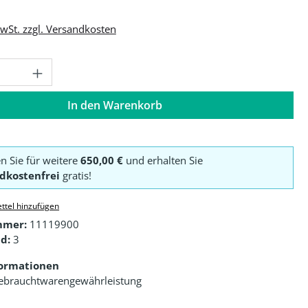
MwSt. zzgl. Versandkosten
Anzahl: Gib den gewünschten Wert ein o
In den Warenkorb
en Sie für weitere
650,00 €
und erhalten Sie
dkostenfrei
gratis!
ttel hinzufügen
mmer:
11119900
d:
3
formationen
ebrauchtwarengewährleistung