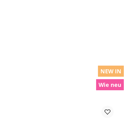
chen um die Anzahl zu erhöhen oder zu r
NEW IN
Wie neu