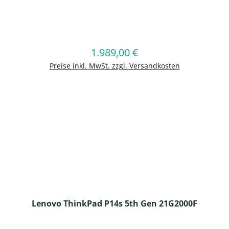
en Wert ein oder benutze die Schaltflä
1.989,00 €
Regulärer Preis:
In den Warenkorb
Preise inkl. MwSt. zzgl. Versandkosten
Lenovo ThinkPad P14s 5th Gen 21G2000F