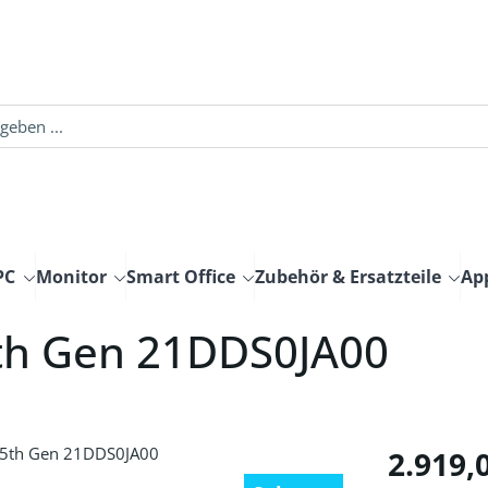
PC
Monitor
Smart Office
Zubehör & Ersatzteile
Ap
th Gen 21DDS0JA00
Regulärer Pre
2.919,