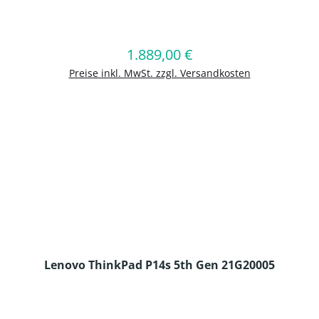
en Wert ein oder benutze die Schaltflä
1.889,00 €
Regulärer Preis:
In den Warenkorb
Preise inkl. MwSt. zzgl. Versandkosten
Lenovo ThinkPad P14s 5th Gen 21G20005