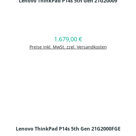
Lenovo ThinkPad P14s 5th Gen 21G20009
en Wert ein oder benutze die Schaltflä
1.679,00 €
Regulärer Preis:
In den Warenkorb
Preise inkl. MwSt. zzgl. Versandkosten
Lenovo ThinkPad P14s 5th Gen 21G2000FGE