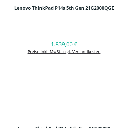
Lenovo ThinkPad P14s 5th Gen 21G2000QGE
en Wert ein oder benutze die Schaltflä
1.839,00 €
Regulärer Preis:
In den Warenkorb
Preise inkl. MwSt. zzgl. Versandkosten